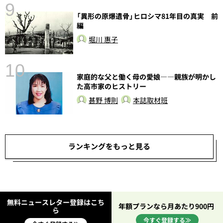
9
「異形の原爆遺骨」ヒロシマ81年目の真実 前
編
堀川 惠子
10
家庭的な父と働く母の愛娘――親族が明かし
た高市家のヒストリー
甚野 博則
本誌取材班
ランキングをもっと見る
無料ニュースレター登録はこち
年額プランなら月あたり900円
ら
今すぐ登録する≫