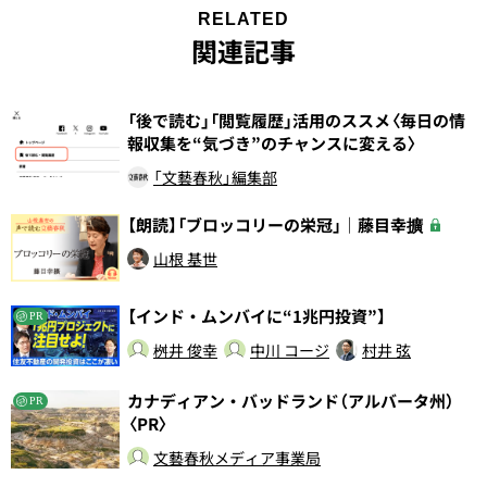
RELATED
関連記事
「後で読む」「閲覧履歴」活用のススメ〈毎日の情
報収集を“気づき”のチャンスに変える〉
「文藝春秋」編集部
【朗読】「ブロッコリーの栄冠」｜藤目幸擴
山根 基世
【インド・ムンバイに“1兆円投資”】
PR
桝井 俊幸
中川 コージ
村井 弦
カナディアン・バッドランド（アルバータ州）
PR
〈PR〉
文藝春秋メディア事業局