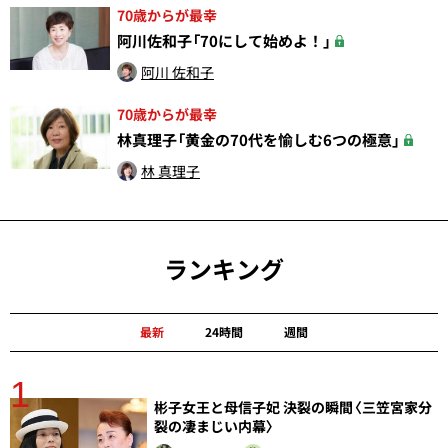
70歳からが最幸
阿川佐和子「70にして始めよ！」
阿川 佐和子
70歳からが最幸
林真理子「黄金の70代を愉しむ6つの極意」
林 真理子
ランキング
最新
24時間
週間
1
分
彬子女王と母信子妃 決裂の瞬間〈三笠宮家分
裂の凄まじい内幕〉