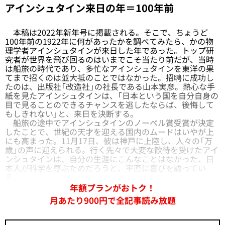
アインシュタイン来日の年＝100年前
本稿は2022年新年号に掲載される。そこで、ちょうど
100年前の1922年に何があったかを調べてみたら、かの物
理学者アインシュタインが来日した年であった。トップ研
究者が世界を飛び回るのはいまでこそ当たり前だが、当時
は船旅の時代であり、多忙なアインシュタインを東洋の果
てまで招くのは並大抵のことではなかった。招聘に成功し
たのは、出版社「改造社」の社長である山本実彦。熱心な手
紙を見たアインシュタインは、「日本という国を自分自身の
目で見ることのできるチャンスを逃したならば、後悔して
もしきれない」と、来日を決断する。
船旅の途中でアインシュタインのノーベル賞受賞が決定
したことで、世紀の天才を迎える国内のムードはいやが上
にも高まった。11月17日、彼は神戸に上陸し、人々の「万
歳」の声に迎えられる。行く先々で大変な歓待を受けたアイ
ンシュタインは、自分の生涯にこんなことはなかった、日
本人が科学を尊ぶためだろうと、率直に喜びを語ってい
る。
年額プランがおトク！
月あたり900円で全記事読み放題