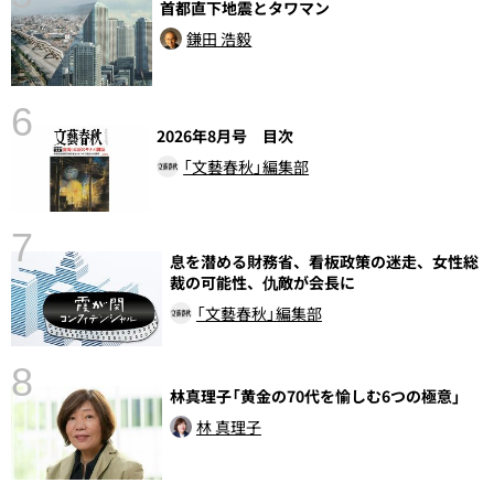
首都直下地震とタワマン
鎌田 浩毅
6
し
2026年8月号 目次
「文藝春秋」編集部
7
息を潜める財務省、看板政策の迷走、女性総
裁の可能性、仇敵が会長に
「文藝春秋」編集部
8
林真理子「黄金の70代を愉しむ6つの極意」
前
林 真理子