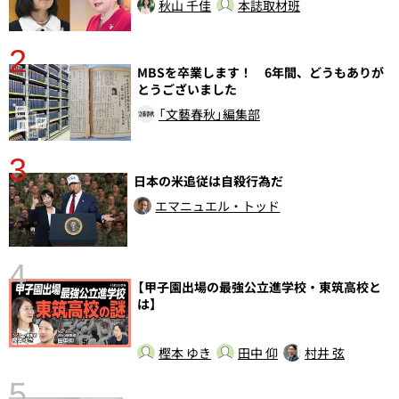
秋山 千佳
本誌取材班
2
MBSを卒業します！ 6年間、どうもありが
とうございました
「文藝春秋」編集部
3
日本の米追従は自殺行為だ
エマニュエル・トッド
4
【甲子園出場の最強公立進学校・東筑高校と
さ
は】
実
樫本 ゆき
田中 仰
村井 弦
5