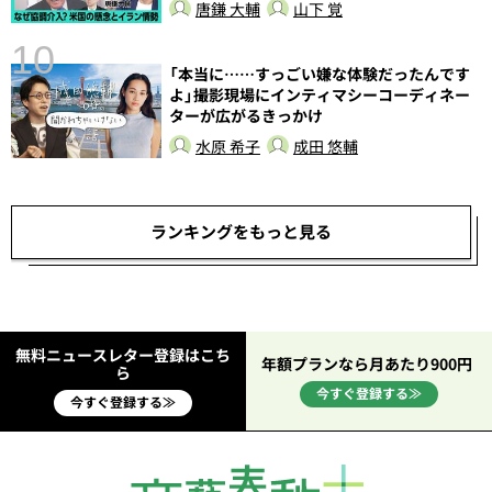
唐鎌 大輔
山下 覚
10
「本当に……すっごい嫌な体験だったんです
よ」撮影現場にインティマシーコーディネー
ターが広がるきっかけ
水原 希子
成田 悠輔
ランキングをもっと見る
無料ニュースレター登録はこち
年額プランなら月あたり900円
ら
今すぐ登録する≫
今すぐ登録する≫