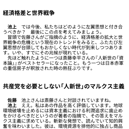
経済格差と世界戦争
池上
では今後、私たちはどのように左翼思想と付き合
うべきか？ 最後にこの点を考えてみましょう。
冒頭で佐藤さんがご指摘のように、経済格差の拡大と世
界戦争の危機という現在のトレンドをみると、ふたたび左
翼思想が台頭してもおかしくない時代が到来しつつありま
す。いや、すでにその兆候が現れている。
先ほど触れたように一つは斎藤幸平さんの『人新世の「資
本論」』がベストセラーになったこと。もう一つは日本赤軍
の重信房子が釈放された時の熱狂ぶりです。
共産党を必要としない「人新世」のマルクス主義
佐藤
池上さんは斎藤さんと対談されていますね。
池上
ええ。私はあの作品を高く評価しています。地球
環境破壊を止めるには資本主義における利潤追求に歯止め
をかけるべきだというのが著者の指摘で、その答えをマル
クス主義に求めている。斬新な発想で、読んでいて知的興
奮を味わいました。彼は、環境資源を排他的に独占し商品