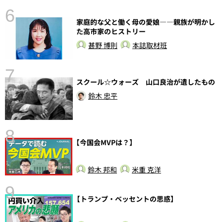
6
し
家庭的な父と働く母の愛娘――親族が明かし
た高市家のヒストリー
甚野 博則
本誌取材班
7
スクール☆ウォーズ 山口良治が遺したもの
鈴木 忠平
8
【今国会MVPは？】
鈴木 邦和
米重 克洋
9
【トランプ・ベッセントの思惑】
語