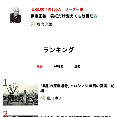
昭和100年の100人 リーダー編
伊東正義 表紙だけ変えても駄目だ
堀内 光雄
ランキング
最新
24時間
週間
1
分
「異形の原爆遺骨」ヒロシマ81年目の真実 前
編
堀川 惠子
2