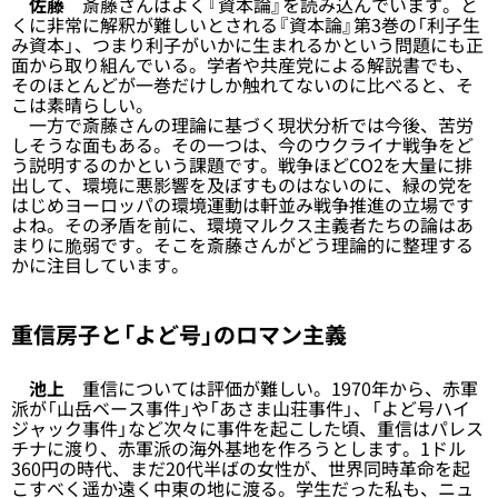
佐藤
斎藤さんはよく『資本論』を読み込んでいます。と
くに非常に解釈が難しいとされる『資本論』第3巻の「利子生
み資本」、つまり利子がいかに生まれるかという問題にも正
面から取り組んでいる。学者や共産党による解説書でも、
そのほとんどが一巻だけしか触れてないのに比べると、そ
こは素晴らしい。
一方で斎藤さんの理論に基づく現状分析では今後、苦労
しそうな面もある。その一つは、今のウクライナ戦争をど
う説明するのかという課題です。戦争ほどCO2を大量に排
出して、環境に悪影響を及ぼすものはないのに、緑の党を
はじめヨーロッパの環境運動は軒並み戦争推進の立場です
よね。その矛盾を前に、環境マルクス主義者たちの論はあ
まりに脆弱です。そこを斎藤さんがどう理論的に整理する
かに注目しています。
重信房子と「よど号」のロマン主義
池上
重信については評価が難しい。1970年から、赤軍
派が「山岳ベース事件」や「あさま山荘事件」、「よど号ハイ
ジャック事件」など次々に事件を起こした頃、重信はパレス
チナに渡り、赤軍派の海外基地を作ろうとします。1ドル
360円の時代、まだ20代半ばの女性が、世界同時革命を起
こすべく遥か遠く中東の地に渡る。学生だった私も、ニュ