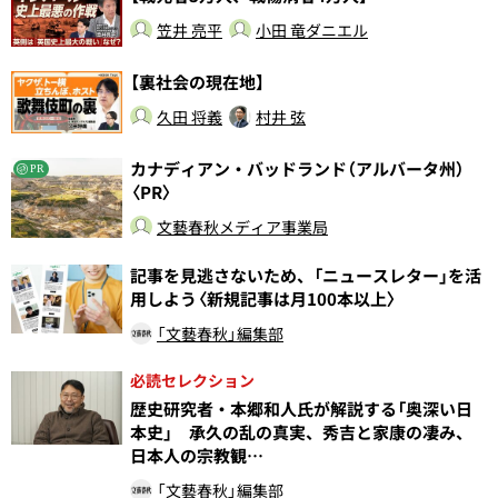
笠井 亮平
小田 竜ダニエル
【裏社会の現在地】
久田 将義
村井 弦
カナディアン・バッドランド（アルバータ州）
PR
〈PR〉
文藝春秋メディア事業局
記事を見逃さないため、「ニュースレター」を活
用しよう〈新規記事は月100本以上〉
「文藝春秋」編集部
必読セレクション
歴史研究者・本郷和人氏が解説する「奥深い日
本史」 承久の乱の真実、秀吉と家康の凄み、
日本人の宗教観…
「文藝春秋」編集部