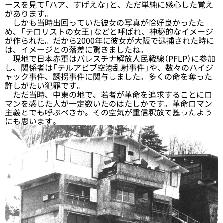
ースを見て「ハア、すげえな」と、ただ単純に感心した覚え
があります。
しかも当時出回っていた彼女の写真が恰好良かったた
め、「テロリストの女王」などと呼ばれ、神秘的なイメージ
が作られた。だから2000年に彼女が大阪で逮捕された時に
は、イメージとの落差に驚きましたね。
現地で日本赤軍はパレスチナ解放人民戦線（PFLP）に参加
し、関係者は「テルアビブ空港乱射事件」や、数々のハイジ
ャック事件、誘拐事件に関与しました。多くの命を奪った
許しがたい犯罪です。
ただ当時、中東の地で、若者が革命を追求することにロ
マンを感じた人が一定数いたのはたしかです。革命ロマン
主義とでも呼ぶべきか。その空気が重信釈放で甦ったよう
にも思います。