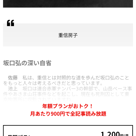
重信房子
坂口弘の深い自省
佐藤
私は、重信とは対照的な道を歩んだ坂口弘のこと
をもっと人々は考えるべきだと思っています。
池上
坂口は連合赤軍ナンバー3の幹部で、山岳ベース事
件やあさま山荘事件などを起こし、現在も死刑囚として東
京拘置所に収監されていますね。
年額プランがおトク！
月あたり900円で全記事読み放題
1,200
円/月