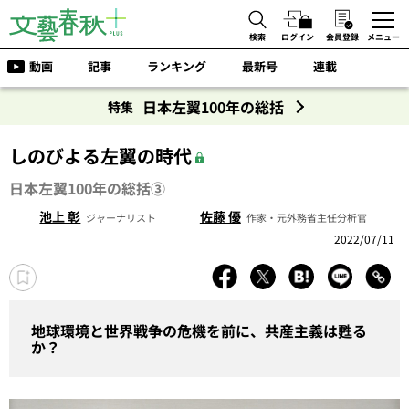
検索
ログイン
会員登録
メニュー
動画
記事
ランキング
最新号
連載
日本左翼100年の総括
特集
しのびよる左翼の時代
日本左翼100年の総括③
池上 彰
佐藤 優
ジャーナリスト
作家・元外務省主任分析官
2022/07/11
地球環境と世界戦争の危機を前に、共産主義は甦る
か？