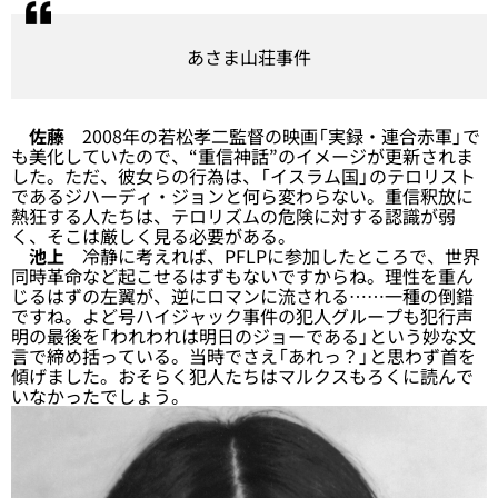
あさま山荘事件
佐藤
2008年の若松孝二監督の映画「実録・連合赤軍」で
も美化していたので、“重信神話”のイメージが更新されま
した。ただ、彼女らの行為は、「イスラム国」のテロリスト
であるジハーディ・ジョンと何ら変わらない。重信釈放に
熱狂する人たちは、テロリズムの危険に対する認識が弱
く、そこは厳しく見る必要がある。
池上
冷静に考えれば、PFLPに参加したところで、世界
同時革命など起こせるはずもないですからね。理性を重ん
じるはずの左翼が、逆にロマンに流される……一種の倒錯
ですね。よど号ハイジャック事件の犯人グループも犯行声
明の最後を「われわれは明日のジョーである」という妙な文
言で締め括っている。当時でさえ「あれっ？」と思わず首を
傾げました。おそらく犯人たちはマルクスもろくに読んで
いなかったでしょう。