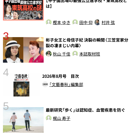
【甲子園出場の最強公立進学校・東筑高校と
は】
樫本 ゆき
田中 仰
村井 弦
3
さ
彬子女王と母信子妃 決裂の瞬間〈三笠宮家分
実
裂の凄まじい内幕〉
秋山 千佳
本誌取材班
4
2026年8月号 目次
「文藝春秋」編集部
5
の
最新研究「歩く」は認知症、血管疾患を防ぐ
梶山 寿子