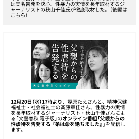
は実名告発を決心。性暴力の実情を長年取材するジ
ャーナリストの秋山千佳氏が徹底取材した。（
後編は
こちら
）
12月20日（水）17時より
、塚原たえさんと、精神保健
福祉士・社会福祉士の斉藤章佳さん、性暴力の実情
を長年取材するジャーナリスト・秋山千佳さんによ
る「文藝春秋 電子版」の
オンライン番組「
父親からの
性虐待を告発する 『弟は命を絶ちました』
」
を配信し
ます。