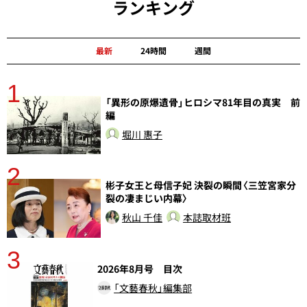
ランキング
最新
24時間
週間
1
分
「異形の原爆遺骨」ヒロシマ81年目の真実 前
編
堀川 惠子
2
彬子女王と母信子妃 決裂の瞬間〈三笠宮家分
裂の凄まじい内幕〉
秋山 千佳
本誌取材班
3
さ
2026年8月号 目次
実
「文藝春秋」編集部