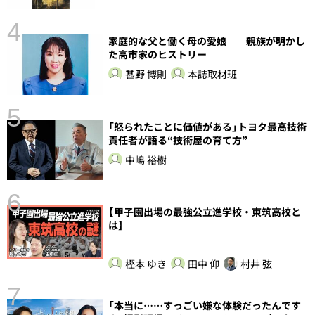
4
家庭的な父と働く母の愛娘――親族が明かし
た高市家のヒストリー
甚野 博則
本誌取材班
5
「怒られたことに価値がある」トヨタ最高技術
の
責任者が語る“技術屋の育て方”
中嶋 裕樹
6
【甲子園出場の最強公立進学校・東筑高校と
し
は】
樫本 ゆき
田中 仰
村井 弦
7
「本当に……すっごい嫌な体験だったんです