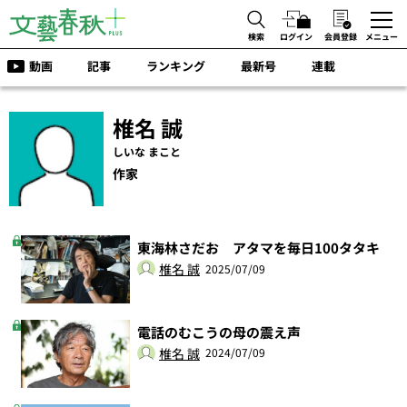
検索
ログイン
会員登録
メニュー
動画
記事
ランキング
最新号
連載
椎名 誠
しいな まこと
作家
東海林さだお アタマを毎日100タタキ
椎名 誠
2025/07/09
電話のむこうの母の震え声
椎名 誠
2024/07/09