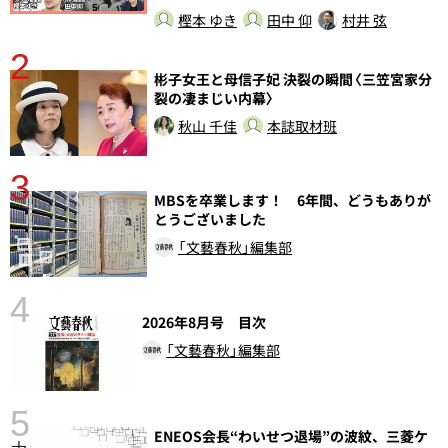
樫本 ゆき
田中 仰
村井 弦
2
彬子女王と母信子妃 決裂の瞬間〈三笠宮家分
裂の凄まじい内幕〉
秋山 千佳
本誌取材班
3
MBSを卒業します！ 6年間、どうもありが
とうございました
「文藝春秋」編集部
4
さ
2026年8月号 目次
実
「文藝春秋」編集部
5
ENEOS会長“わいせつ退場”の波紋、三菱ケ