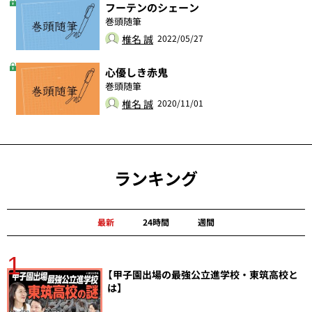
フーテンのシェーン
巻頭随筆
椎名 誠
2022/05/27
心優しき赤鬼
巻頭随筆
椎名 誠
2020/11/01
ランキング
最新
24時間
週間
1
分
【甲子園出場の最強公立進学校・東筑高校と
は】