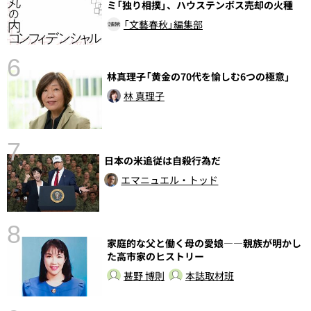
ミ「独り相撲」、ハウステンボス売却の火種
「文藝春秋」編集部
6
し
林真理子「黄金の70代を愉しむ6つの極意」
林 真理子
7
日本の米追従は自殺行為だ
エマニュエル・トッド
8
家庭的な父と働く母の愛娘――親族が明かし
前
た高市家のヒストリー
甚野 博則
本誌取材班