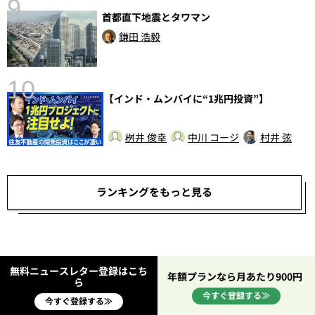
9
首都直下地震とタワマン
鎌田 浩毅
10
【インド・ムンバイに“1兆円投資”】
桝井 俊幸
中川 コージ
村井 弦
ランキングをもっと見る
無料ニュースレター登録はこち
年額プランなら月あたり900円
ら
今すぐ登録する≫
今すぐ登録する≫