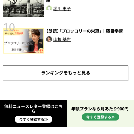
編
堀川 惠子
10
【朗読】「ブロッコリーの栄冠」｜藤目幸擴
山根 基世
ランキングをもっと見る
無料ニュースレター登録はこち
年額プランなら月あたり900円
ら
今すぐ登録する≫
今すぐ登録する≫