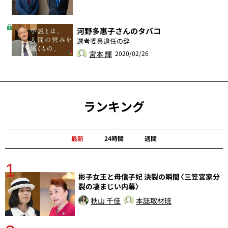
河野多惠子さんのタバコ
選考委員退任の辞
宮本 輝
2020/02/26
ランキング
最新
24時間
週間
1
分
彬子女王と母信子妃 決裂の瞬間〈三笠宮家分
裂の凄まじい内幕〉
秋山 千佳
本誌取材班