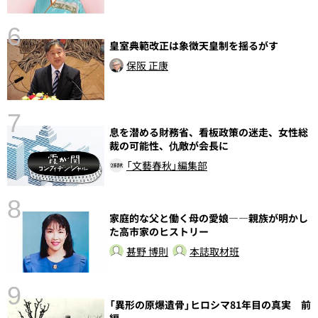
6
し
皇室典範改正は象徴天皇制を揺るがす
保阪 正康
7
息を潜める財務省、看板政策の迷走、女性総
裁の可能性、仇敵が会長に
「文藝春秋」編集部
8
家庭的な父と働く母の愛娘――親族が明かし
た高市家のヒストリー
甚野 博則
本誌取材班
9
前
「異形の原爆遺骨」ヒロシマ81年目の真実 前