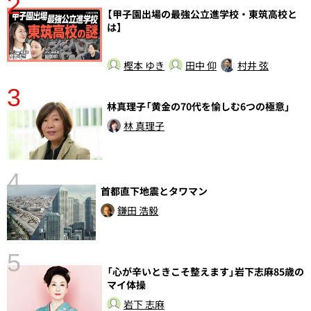
2
【甲子園出場の最強公立進学校・東筑高校と
は】
樫本 ゆき
田中 仰
村井 弦
3
さ
林真理子「黄金の70代を愉しむ6つの極意」
実
林 真理子
4
首都直下地震とタワマン
鎌田 浩毅
5
の
「心が辛いときこそ整えます」岩下志麻85歳の
マイ体操
岩下 志麻