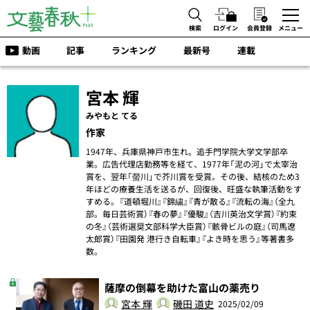
検索
ログイン
会員登録
メニュー
動画
記事
ランキング
最新号
連載
宮本 輝
みやもと てる
作家
1947年、兵庫県神戸市生れ。追手門学院大学文学部卒
業。広告代理店勤務等を経て、1977年「泥の河」で太宰治
賞を、翌年「螢川」で芥川賞を受賞。その後、結核のため3
年ほどの療養生活を送るが、回復後、旺盛な執筆活動をす
すめる。『道頓堀川』『錦繍』『青が散る』『流転の海』（全九
部。毎日芸術賞）『春の夢』『優駿』（吉川英治文学賞）『約束
の冬』（芸術選奨文部科学大臣賞）『骸骨ビルの庭』（司馬遼
太郎賞）『田園発 港行き自転車』『よき時を思う』等著書多
数。
薩摩の倒幕を助けた富山の薬売り
宮本 輝
磯田 道史
2025/02/09