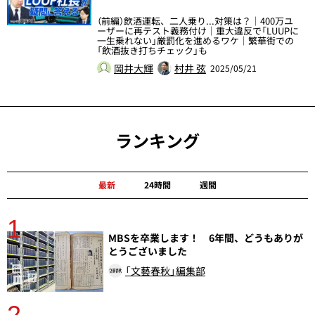
（前編）飲酒運転、二人乗り...対策は？｜400万ユ
ーザーに再テスト義務付け｜重大違反で「LUUPに
一生乗れない」厳罰化を進めるワケ｜繁華街での
「飲酒抜き打ちチェック」も
岡井大輝
村井 弦
2025/05/21
ランキング
最新
24時間
週間
1
分
MBSを卒業します！ 6年間、どうもありが
とうございました
「文藝春秋」編集部
2