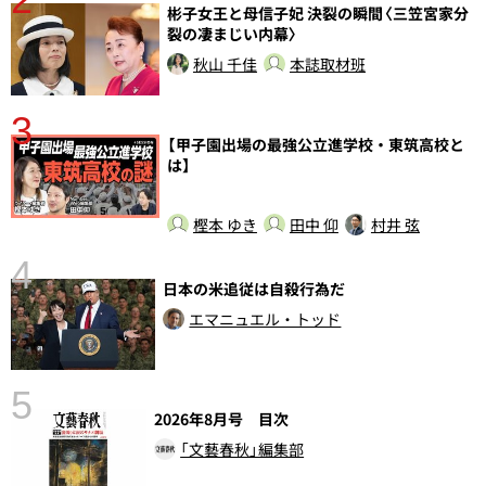
彬子女王と母信子妃 決裂の瞬間〈三笠宮家分
裂の凄まじい内幕〉
秋山 千佳
本誌取材班
3
【甲子園出場の最強公立進学校・東筑高校と
は】
樫本 ゆき
田中 仰
村井 弦
4
さ
日本の米追従は自殺行為だ
実
エマニュエル・トッド
5
2026年8月号 目次
「文藝春秋」編集部