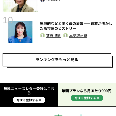
10
家庭的な父と働く母の愛娘――親族が明かし
た高市家のヒストリー
甚野 博則
本誌取材班
ランキングをもっと見る
無料ニュースレター登録はこち
年額プランなら月あたり900円
ら
今すぐ登録する≫
今すぐ登録する≫