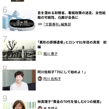
6
息を潜める財務省、看板政策の迷走、女性総
し
裁の可能性、仇敵が会長に
「文藝春秋」編集部
7
「異形の原爆遺骨」ヒロシマ81年目の真実 前
編
堀川 惠子
8
阿川佐和子「70にして始めよ！」
前
阿川 佐和子
9
林真理子「黄金の70代を愉しむ6つの極意」
林 真理子