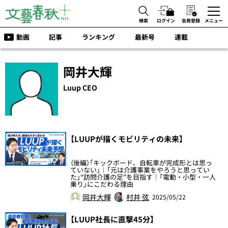
検索
ログイン
会員登録
メニュー
動画
記事
ランキング
最新号
連載
岡井大輝
Luup CEO
【LUUPが描くモビリティの未来】
（後編）「キックボード、自転車が完成形とは思っ
ていない」｜「元は介護事業をやろうと思ってい
た」“訪問介護の足”を目指す｜「電動・小型・一人
乗り」にこだわる理由
岡井大輝
村井 弦
2025/05/22
【LUUP社長に直撃45分】