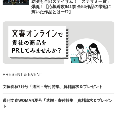
助演も全部ステイサム！「ステサミー賞」
爆誕！【応募総数941票 全54作品の栄冠に
輝いた作品とはー!?】
PRESENT & EVENT
文藝春秋7月号「遺言・寄付特集」資料請求＆プレゼント
週刊文春WOMAN夏号「遺贈・寄付特集」資料請求＆プレゼン
ト