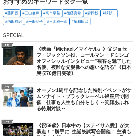
おすすめのキーワードタグ一覧
#藤田晋
#三山凌輝
#高市早苗
#後藤真希
#森岡毅
#城彰二
#内田有紀
#松田聖子
#玉木雄一郎
#亀和田武
SPECIAL
PR
《映画『Michael／マイケル』》父ジョセ
フ・ジャクソン役、コールマン・ドミンゴ
オフィシャルインタビュー“観客を魅了した
名優、複雑な父親像への想いを語る”《日本
興収70億円突破》
PR
オープン1周年を記念した特別イベントがサ
ムソナイト・ブラックレーベル銀座店で開
催 仕事も人生も自分らしく～笑顔あふれ
る特別対談～
PR
《祝59歳》日本中の【ステイサム愛】が大
暴走！ “勝手に”生誕祭試写会開催！ 主演も