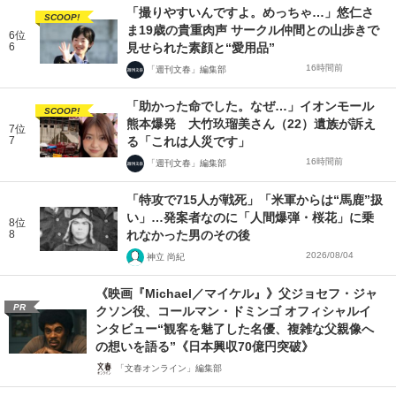
「撮りやすいんですよ。めっちゃ…」悠仁さ
SCOOP!
ま19歳の貴重肉声 サークル仲間との山歩きで
6位
6
見せられた素顔と“愛用品”
16時間前
「週刊文春」編集部
「助かった命でした。なぜ…」イオンモール
SCOOP!
熊本爆発 大竹玖瑠美さん（22）遺族が訴え
7位
7
る「これは人災です」
16時間前
「週刊文春」編集部
「特攻で715人が戦死」「米軍からは“馬鹿”扱
い」…発案者なのに「人間爆弾・桜花」に乗
8位
8
れなかった男のその後
2026/08/04
神立 尚紀
《映画『Michael／マイケル』》父ジョセフ・ジャ
PR
クソン役、コールマン・ドミンゴ オフィシャルイ
ンタビュー“観客を魅了した名優、複雑な父親像へ
の想いを語る”《日本興収70億円突破》
「文春オンライン」編集部