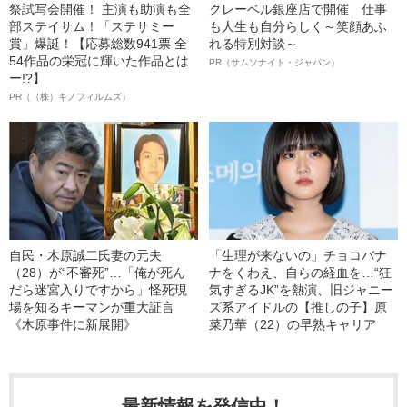
祭試写会開催！ 主演も助演も全
クレーベル銀座店で開催 仕事
部ステイサム！「ステサミー
も人生も自分らしく～笑顔あふ
賞」爆誕！【応募総数941票 全
れる特別対談～
54作品の栄冠に輝いた作品とは
PR（サムソナイト・ジャパン）
ー!?】
PR（（株）キノフィルムズ）
自民・木原誠二氏妻の元夫
「生理が来ないの」チョコバナ
（28）が“不審死”…「俺が死ん
ナをくわえ、自らの経血を…“狂
だら迷宮入りですから」怪死現
気すぎるJK”を熱演、旧ジャニー
場を知るキーマンが重大証言
ズ系アイドルの【推しの子】原
《木原事件に新展開》
菜乃華（22）の早熟キャリア
最新情報を発信中！