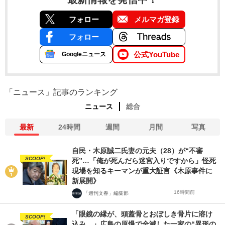
フォロー
メルマガ登録
フォロー
公式YouTube
Googleニュース
「ニュース」記事のランキング
ニュース
総合
最新
24時間
週間
月間
写真
自民・木原誠二氏妻の元夫（28）が“不審
SCOOP!
死”…「俺が死んだら迷宮入りですから」怪死
現場を知るキーマンが重大証言《木原事件に
新展開》
16時間前
「週刊文春」編集部
「眼鏡の縁が、頭蓋骨とおぼしき骨片に溶け
SCOOP!
込み…」広島の原爆で全滅した一家の“異形の