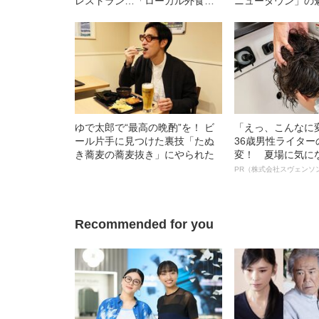
レストラン…「ローカル外食チ
ニュータウン」の
ェーン」各県ベスト1決定《東日
ポ！
本編》
ゆで太郎で“最高の晩酌”を！ ビ
「えっ、こんなに
ール片手に見つけた裏技「たぬ
36歳男性ライタ
き蕎麦の蕎麦抜き」にやられた
変！ 夏場に気に
オイ”や“ベタつき
PR（株式会社スヴェンソ
る、“ウィッグの
ト”が生み出した
Recommended for you