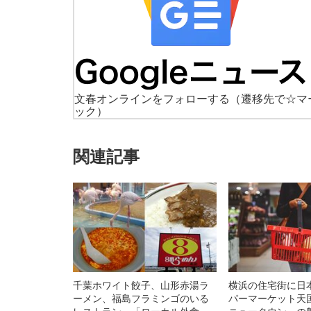
文春オンラインをフォローする
（遷移先で☆マ
ック）
関連記事
千葉ホワイト餃子、山形赤湯ラ
横浜の住宅街に日
ーメン、福島フラミンゴのいる
パーマーケット天