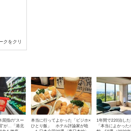
ークをクリ
本屈指の“スー
本当に行ってよかった「ビジホ×
1年間で220泊し
国”が…「港北
ひとり飯」 ホテル評論家が唸
「本当によかった