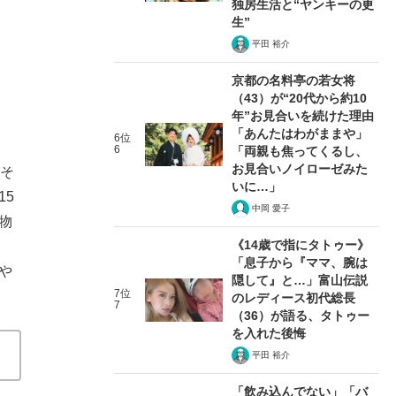
独房生活と“ヤンキーの更
生”
平田 裕介
京都の名料亭の若女将
（43）が“20代から約10
年”お見合いを続けた理由
「あんたはわがままや」
6位
6
「両親も焦ってくるし、
お見合いノイローゼみた
。そ
いに…」
15
中岡 愛子
物
《14歳で指にタトゥー》
。
「息子から『ママ、腕は
や
隠して』と…」富山伝説
7位
のレディース初代総長
7
（36）が語る、タトゥー
を入れた後悔
平田 裕介
「飲み込んでない」「バ