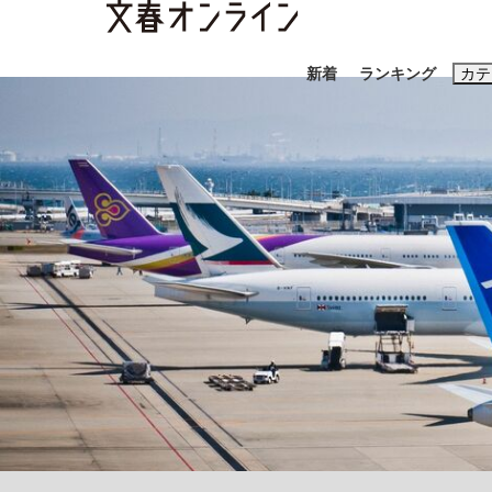
新着
ランキング
カテ
スクープ
ニュー
おすすめのキ
#藤田晋
#三
#玉木雄一郎
「90%は失敗する。でも…」本田圭佑が初め
終戦から81年