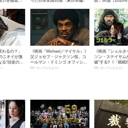
魅力を徹底ル
った日本全国20選〈東日本編〉
館」50選（2020
変わるの？」
《映画『Michael／マイケル』》
《映画『シェルタ
ーのニオイが激
父ジョセフ・ジャクソン役、コ
ソン・ステイサム
なる“頭皮のニ
ールマン・ドミンゴ オフィシャ
破”する!!《「眠
”を解消す
ルインタビュー“観客を魅了した
ボ》
ン）
PR（キノフィルムズ）
PR（キノフィルムズ）
スペシャリス
名優、複雑な父親像への想いを
徹底ケアとは
語る”《日本興収70億円突破》