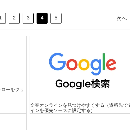
1
2
3
4
5
次へ
ォローをクリ
文春オンラインを見つけやすくする
（遷移先で
インを優先ソースに設定する）