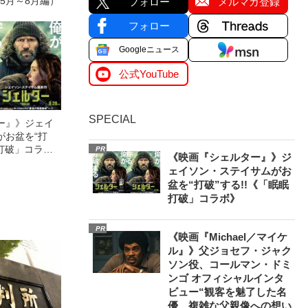
年5月～8月編）
フォロー
メルマガ登録
フォロー
Googleニュース
公式YouTube
SPECIAL
ー』》ジェイ
がお盆を“打
眠打破」コラ
PR
《映画『シェルター』》ジ
ェイソン・ステイサムがお
盆を“打破”する!!《「眠眠
打破」コラボ》
PR
《映画『Michael／マイケ
ル』》父ジョセフ・ジャク
ソン役、コールマン・ドミ
ンゴ オフィシャルインタ
ビュー“観客を魅了した名
優、複雑な父親像への想い