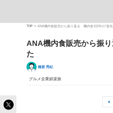
TOP
ANA機内食販売から振り返る 機内食102年の“進
ANA機内食販売から振り
「敗因分析は一切聞かれなかった」侍ジャパン選
キングの誕生を、目撃せよ。
た
橋賀 秀紀
グルメ
企業
娯楽
旅
the Style
「目標達成できなかったからと言って…」サッ