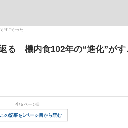
いまさら聞け
化”がすごかった
返る 機内食102年の“進化”が
手が証言した“NPB聞...
「クマが悪者扱いされているの
4
/5
ページ目
もっと見る
この記事を1ページ目から読む
カー日本代表・森保一監督...