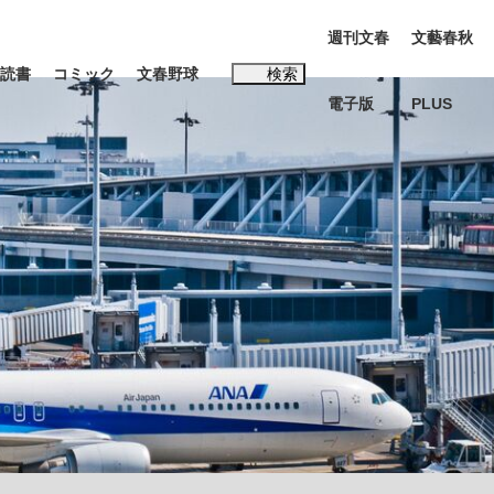
週刊文春
文藝春秋
読書
コミック
文春野球
検索
電子版
PLUS
インタビュー
読書
#松田聖子
む将棋
BC日本代表“敗戦”の真実 選手が明かす...