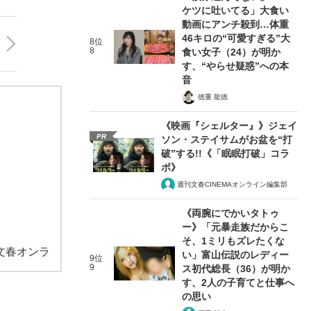
ケツに吐いてる」大食い
動画にアンチ殺到…体重
46キロの“可愛すぎる”大
8位
8
食い女子（24）が明か
す、“やらせ疑惑”への本
音
徳重 龍徳
《映画『シェルター』》ジェイ
PR
ソン・ステイサムがお盆を“打
破”する!!《「眠眠打破」コラ
ボ》
週刊文春CINEMAオンライン編集部
《両腕にでかいタトゥ
ー》「元暴走族だからこ
そ、1ミリもズレたくな
文春オンラ
い」富山伝説のレディー
9位
9
ス初代総長（36）が明か
す、2人の子育てと仕事へ
の思い