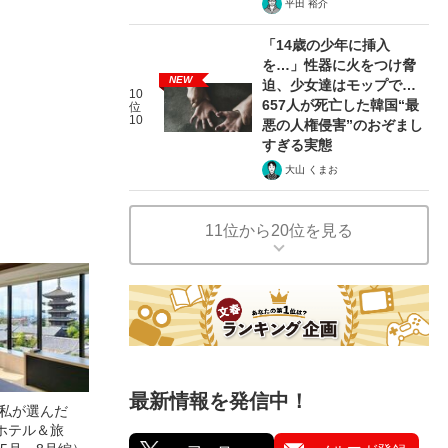
平田 裕介
「14歳の少年に挿入
を…」性器に火をつけ脅
NEW
迫、少女達はモップで…
10
657人が死亡した韓国“最
位
10
悪の人権侵害”のおぞまし
すぎる実態
大山 くまお
11位から20位を見る
最新情報を発信中！
た私が選んだ
ホテル＆旅