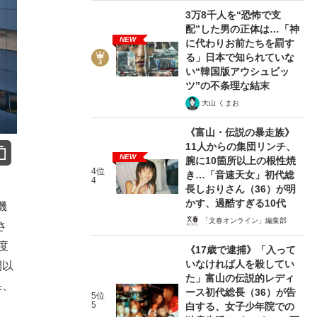
3万8千人を“恐怖で支
配”した男の正体は…「神
NEW
に代わりお前たちを罰す
る」日本で知られていな
い“韓国版アウシュビッ
ツ”の不条理な結末
大山 くまお
《富山・伝説の暴走族》
11人からの集団リンチ、
NEW
腕に10箇所以上の根性焼
4位
き…「音速天女」初代総
4
長しおりさん（36）が明
かす、過酷すぎる10代
機
「文春オンライン」編集部
さ
度
《17歳で逮捕》「入って
いなければ人を殺してい
間以
た」富山の伝説的レディ
果、
ース初代総長（36）が告
5位
5
白する、女子少年院での