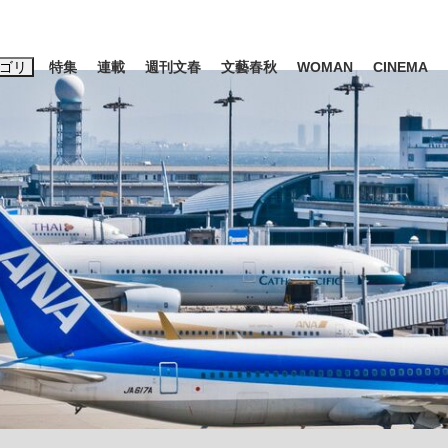
ゴリ
特集
連載
週刊文春
文藝春秋
WOMAN
CINEMA
キーワード入力
ス
エンタメ
ライフ
ビジネス
ーワードタグ一覧
山凌輝
#高市早苗
#後藤真希
#森岡毅
#城彰二
#内田有紀
観る将棋、読
#亀和田武
て明かした日本代表監督に...
「最悪の空気のまま解散」W