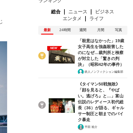
ランキング
総合
ニュース
ビジネス
エンタメ
ライフ
じ
最新
24時間
週間
月間
写真
「殺意はなかった」19歳
女子高生を強姦殺害した
NEW
のになぜ…裁判所と検察
が対立した「驚きの判
決」（昭和42年の事件）
鉄人ノンフィクション編集部
《タイマン50戦無敗》
「顔を見ると、『やば
い。逃げろ』と…」富山
伝説のレディース初代総
長（36）が語る、ギャル
サー制圧と朝までのバイ
ク暴走
平田 裕介