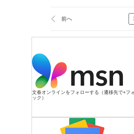
前へ
文春オンラインをフォローする
（遷移先で+フ
ック）