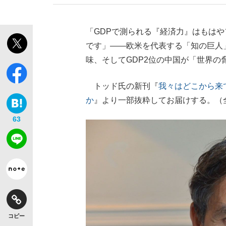
「GDPで測られる『経済力』はもは
です」――欧米を代表する「知の巨人
味、そしてGDP2位の中国が「世界の
【独自】昭和の大女優・小川真由美（享年86）
トッド氏の新刊『
我々はどこから来
か
』より一部抜粋してお届けする。（
63
《VIVANT》頼れる相棒・ドラムが認めた“
コピー