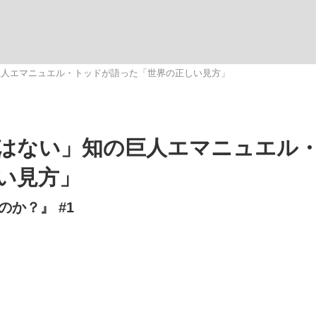
観る将棋、読
巨人エマニュエル・トッドが語った「世界の正しい見方」
はない」知の巨人エマニュエル
い見方」
か？』 #1