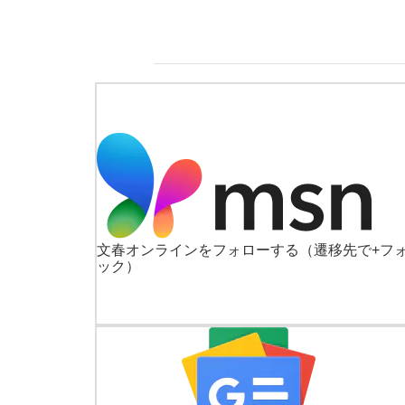
文春オンラインをフォローする
（遷移先で+フ
ック）