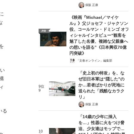
保阪 正康
に
《映画『Michael／マイケ
な
ル』》父ジョセフ・ジャクソン
役、コールマン・ドミンゴ オフ
PR
ィシャルインタビュー“観客を
魅了した名優、複雑な父親像へ
を
の想いを語る”《日本興収70億
円突破》
「文春オンライン」編集部
とい
「史上初の特攻」を、な
構
ぜ旧日本軍は“隠した”の
か…若者ばかりが死地に
ィ
9位
9
送られた「残酷なカラク
リ」
保阪 正康
いる
「14歳の少年に挿入
を…」性器に火をつけ脅
迫、少女達はモップで…
10