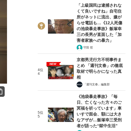
「上級国民は逮捕されな
くて良いですね」自宅住
所がネットに流出、嫌が
らせ電話も…《12人死傷
の池袋暴走事故》飯塚幸
三の長男が直面した「加
害者家族への暴力」
守田 哲
京都男児行方不明事件ま
NEW
とめ 「週刊文春」の徹底
4位
取材で明らかになった真
4
相
「週刊文春」編集部
《池袋暴走事故》「毎
日、亡くなった方々のご
冥福を祈っています」車
5位
いすで面会、額には大き
5
なアザが…飯塚幸三受刑
者が語った“獄中生活”