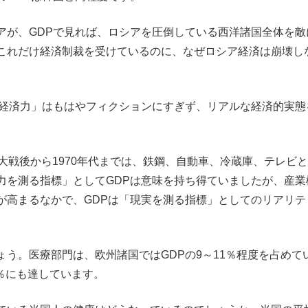
が、GDPで見れば、ロシアを圧倒している西洋諸国全体を敵
これだけ経済制裁を受けているのに、なぜロシア経済は崩壊し
経済力」はもはやフィクションにすぎず、リアルな経済的実態
大戦後から1970年代までは、鉄鋼、自動車、冷蔵庫、テレビ
力を測る指標」としてGDPは意味を持ち得ていましたが、産業
が高まるなかで、GDPは「現実を測る指標」としてのリアリテ
う。医療部門は、欧州諸国ではGDPの9～11％程度を占めて
8％にも達しています。