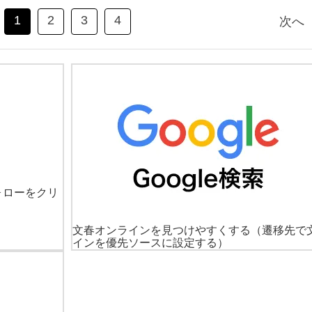
1
2
3
4
次へ
ォローをクリ
文春オンラインを見つけやすくする
（遷移先で
インを優先ソースに設定する）