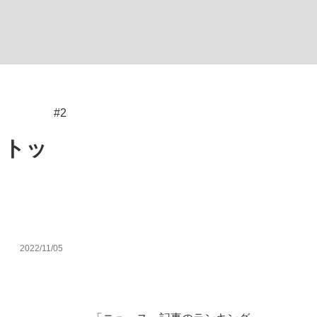
む将棋
#2
・トッ
2022/11/05