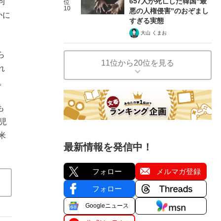
657人が死亡した韓国“最
均
位
10
悪の人権侵害”のおぞまし
かに
すぎる実態
大山 くまお
ら
11位から20位を見る
れ
。
も
児
米
最新情報を発信中！
フォロー
メルマガ登録
フォロー
Googleニュース