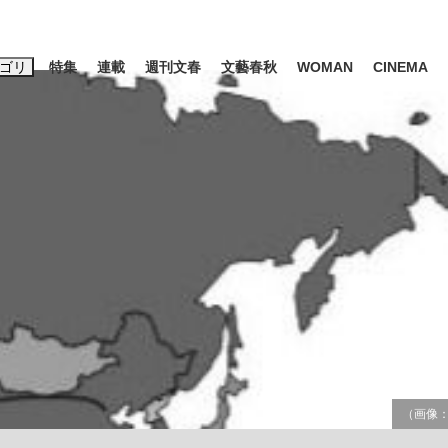
ゴリ
特集
連載
週刊文春
文藝春秋
WOMAN
CINEMA
キーワード入力
ス
エンタメ
ライフ
ビジネス
ーワードタグ一覧
山凌輝
#高市早苗
#後藤真希
#森岡毅
#城彰二
#内田有紀
#亀和田武
時価総額が一時トヨタ超え...
日本生まれの