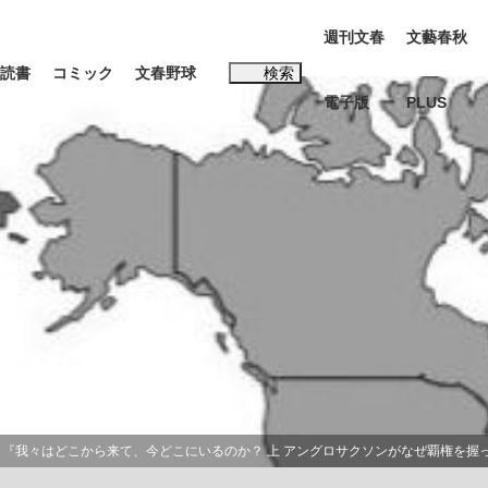
週刊文春
文藝春秋
読書
コミック
文春野球
検索
電子版
PLUS
インタビュー
読書
#松田聖子
K-POPアイドルたち