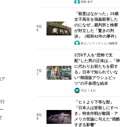
阿部 恭子
「殺意はなかった」19歳
女子高生を強姦殺害した
のになぜ…裁判所と検察
6位
6
が対立した「驚きの判
決」（昭和42年の事件）
鉄人ノンフィクション編集部
3万8千人を“恐怖で支
配”した男の正体は…「神
に代わりお前たちを罰す
7位
る」日本で知られていな
7
い“韓国版アウシュビッ
的ア
ツ”の不条理な結末
大山 くまお
銀行
「ヒトより下等な獣」
「日本人は皆殺しにすべ
ー
き」特攻作戦が敵国・ア
8位
て
8
メリカ世論に与えた“残酷
すぎる影響”