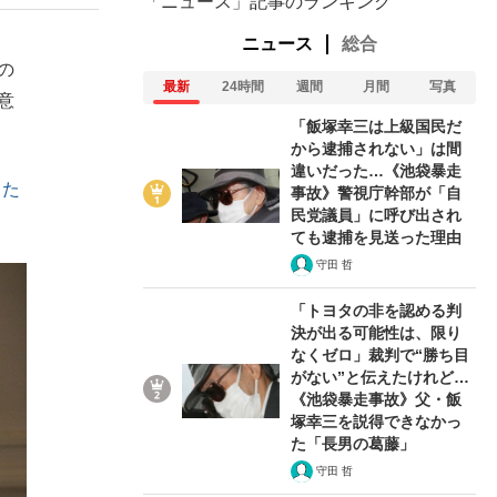
「ニュース」記事のランキング
ニュース
総合
の
最新
24時間
週間
月間
写真
意
「飯塚幸三は上級国民だ
から逮捕されない」は間
違いだった…《池袋暴走
った
事故》警視庁幹部が「自
民党議員」に呼び出され
ても逮捕を見送った理由
守田 哲
「トヨタの非を認める判
決が出る可能性は、限り
なくゼロ」裁判で“勝ち目
がない”と伝えたけれど…
《池袋暴走事故》父・飯
在記》RM→渋谷で飲み会、JIN→伊豆の...
塚幸三を説得できなかっ
た「長男の葛藤」
守田 哲