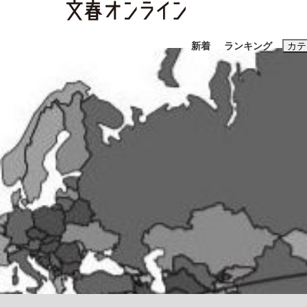
新着
ランキング
カテ
スクープ
ニュー
おすすめのキ
#藤田晋
#三
#玉木雄一郎
「キオクシアの投資の桁は一つ多くてもいい」
終戦から81年