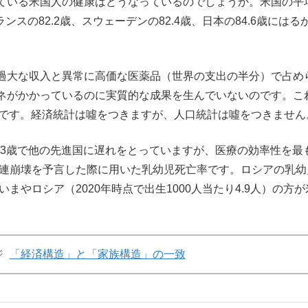
ている米国人の健康はどうなっているのでしょうか。米国の平
ランスの82.2歳、スウェーデンの82.4歳、日本の84.6歳にはる
過大な収入と異常に高価な医薬品（世界の支出の半分）で占め
ネがかかっているのに実質的な成果を生んでいないのです。こ
実です。経済統計は噓をつきますが、人口統計は噓をつきません
.3歳で他の先進国に遅れをとっていますが、医療の効率性を最
ソ連崩壊を予言した際に用いた乳幼児死亡率です。ロシアの乳幼
いまやロシア（2020年時点で出生1000人当たり4.9人）の方が
ジ
「経済構造」と「家族構造」の一致