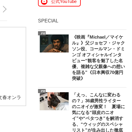
公式YouTube
SPECIAL
PR
《映画『Michael／マイケ
ル』》父ジョセフ・ジャク
ソン役、コールマン・ドミ
ンゴ オフィシャルインタ
ビュー“観客を魅了した名
優、複雑な父親像への想い
を語る”《日本興収70億円
突破》
PR
「えっ、こんなに変わる
文春オンラ
の？」36歳男性ライター
のニオイが激変！ 夏場に
気になる“頭皮のニオ
イ”や“ベタつき”を解消す
る、“ウィッグのスペシャ
リスト”が生み出した徹底