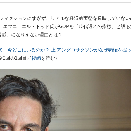
もっと見る
やフィクションにすぎず、リアルな経済的実態を反映していない
」エマニュエル・トッド氏がGDPを「時代遅れの指標」と語る
脅威」になりえない理由とは？
が鹿児島で3月に死去し...
て、今どこにいるのか？ 上 アングロサクソンがなぜ覇権を握
全2回の1回目／
後編
を読む）
照ノ富士に激怒され...
《BTS厳戒トーキョー滞