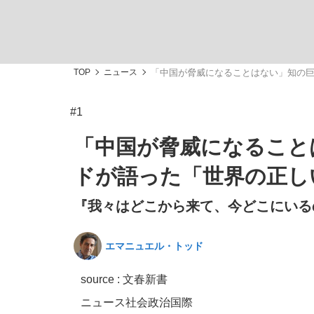
TOP
ニュース
「中国が脅威になることはない」知の
#1
私のあのとき、私のいま
「中国が脅威になること
ドが語った「世界の正し
『我々はどこから来て、今どこにいるの
エマニュエル・トッド
source : 文春新書
キングの誕生を、目撃せよ。
ニュース
社会
政治
国際