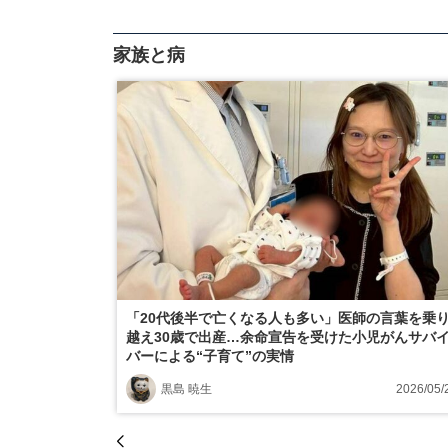
家族と病
「20代後半で亡くなる人も多い」医師の言葉を乗
越え30歳で出産…余命宣告を受けた小児がんサバ
バーによる“子育て”の実情
黒島 暁生
2026/05/