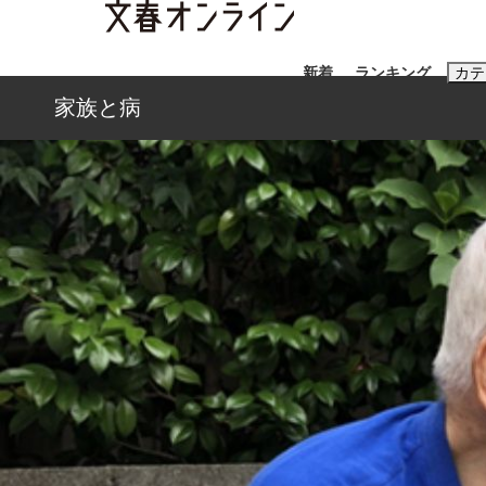
新着
ランキング
カテ
家族と病
スクープ
ニュー
おすすめのキ
#藤田晋
#三
#玉木雄一郎
「善か悪かはどちらでもいい」リアル『九条の
終戦から81年