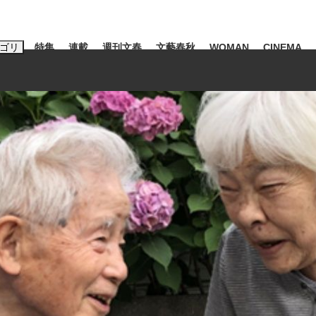
ゴリ
特集
連載
週刊文春
文藝春秋
WOMAN
CINEMA
キーワード入力
ス
エンタメ
ライフ
ビジネス
ーワードタグ一覧
山凌輝
#高市早苗
#後藤真希
#森岡毅
#城彰二
#内田有紀
#亀和田武
大罪』弁護士が明かすトク...
「キオクシアの投資の桁は一つ
日本生まれの