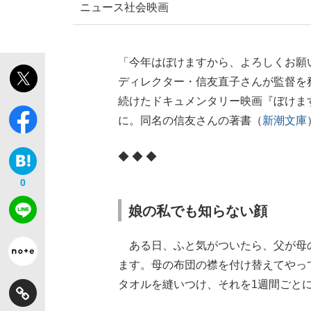
ニュース
社会
映画
「今年はぼけますから、よろしくお願
ディレクター・信友直子さんが監督を
【独自】昭和の大女優・小川真由美（享年86）
続けたドキュメンタリー映画『ぼけます
に。同名の信友さんの著書（
新潮文庫
◆ ◆ ◆
0
娘の私でも知らない顔
ある日、ふと気がついたら、父が母
《VIVANT》頼れる相棒・ドラムが認めた“
ます。母の布団の襟を付け替えてやっ
タオルを縫いつけ、それを1週間ごと