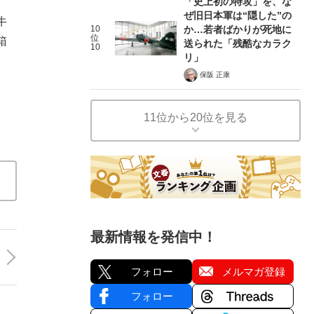
「史上初の特攻」を、な
ぜ旧日本軍は“隠した”の
牛
10
か…若者ばかりが死地に
位
箱
送られた「残酷なカラク
10
リ」
保阪 正康
11位から20位を見る
最新情報を発信中！
フォロー
メルマガ登録
フォロー