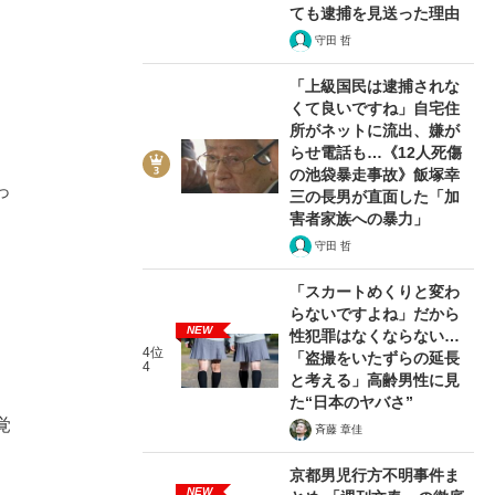
ても逮捕を見送った理由
守田 哲
「上級国民は逮捕されな
くて良いですね」自宅住
所がネットに流出、嫌が
らせ電話も…《12人死傷
の池袋暴走事故》飯塚幸
っ
三の長男が直面した「加
害者家族への暴力」
守田 哲
「スカートめくりと変わ
らないですよね」だから
NEW
性犯罪はなくならない…
4位
「盗撮をいたずらの延長
4
と考える」高齢男性に見
、
た“日本のヤバさ”
覚
斉藤 章佳
京都男児行方不明事件ま
NEW