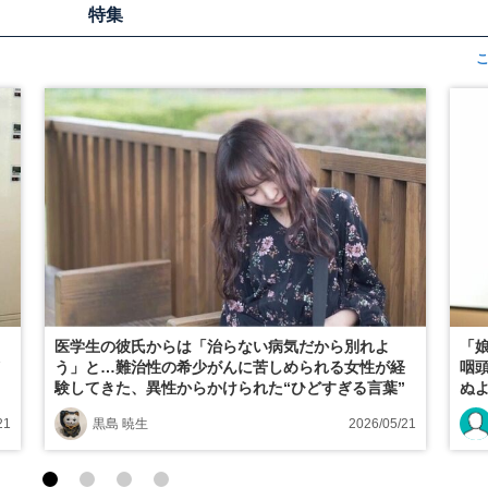
特集
り
医学生の彼氏からは「治らない病気だから別れよ
「
イ
う」と…難治性の希少がんに苦しめられる女性が経
咽頭
験してきた、異性からかけられた“ひどすぎる言葉”
ぬ
21
黒島 暁生
2026/05/21