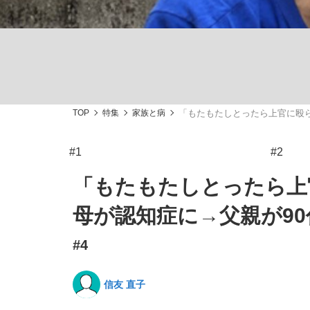
TOP
特集
家族と病
「もたもたしとったら上官に殴ら
私のあのとき、私のいま
#1
#2
「もたもたしとったら上
母が認知症に→父親が9
#4
信友 直子
キングの誕生を、目撃せよ。