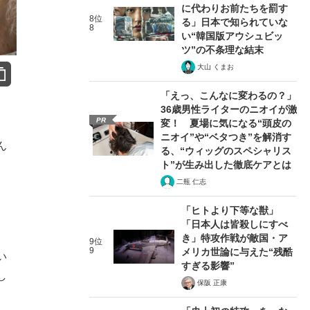
に代わりお前たちを罰す
8位
る」日本で知られていな
8
い“韓国版アウシュビッ
ツ”の不条理な結末
大山 くまお
「えっ、こんなに変わるの？」
36歳男性ライターのニオイが激
PR
変！ 夏場に気になる“頭皮の
ニオイ”や“ベタつき”を解消す
ん
る、“ウィッグのスペシャリス
ト”が生み出した徹底ケアとは
二瓶 仁志
「ヒトより下等な獣」
「日本人は皆殺しにすべ
き」特攻作戦が敵国・ア
9位
9
メリカ世論に与えた“残酷
い
すぎる影響”
し
保阪 正康