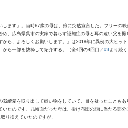
もっと見る
いします」。当時87歳の母は、娘に突然宣言した。フリーの映
務め、広島県呉市の実家で暮らす認知症の母と耳の遠い父を撮
が鹿児島で3月に死去し...
から、よろしくお願いします。』は2018年に異例の大ヒット
）から一部を抜粋して紹介する。（全4回の4回目／
#3
より続く
の裁縫箱を取り出して縫い物をしていて、目を疑ったこともあ
照ノ富士に激怒され...
《BTS厳戒トーキョー滞
ていたのです。几帳面だった母は、掛け布団の顔に当たる部分
に取り換えていたのですが、
もっと見る