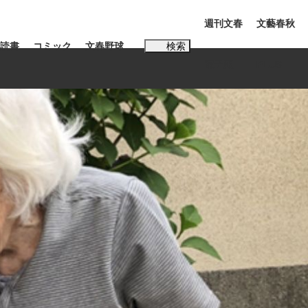
週刊文春
文藝春秋
読書
コミック
文春野球
検索
電子版
PLUS
インタビュー
読書
#松田聖子
多くてもいい」時価総額が一時トヨタ超え...
K-POPアイドルたち