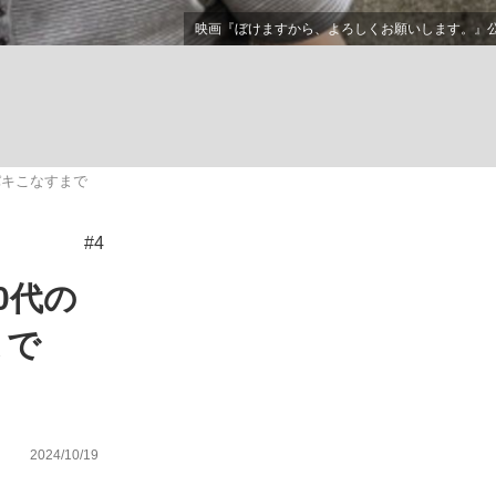
む将棋
パキこなすまで
#4
0代の
まで
2024/10/19