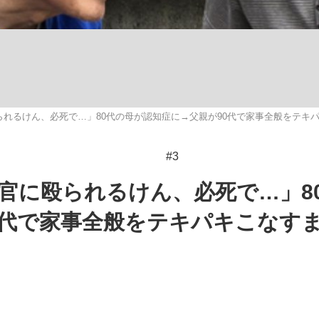
観る将棋、読
れるけん、必死で…」80代の母が認知症に→父親が90代で家事全般をテキ
#3
官に殴られるけん、必死で…」8
0代で家事全般をテキパキこなす