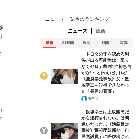
「ニュース」記事のランキング
像
ニュース
総合
り
最新
24時間
週間
月間
写真
）
「トヨタの非を認める判
決が出る可能性は、限り
なくゼロ」裁判で“勝ち目
がない”と伝えたけれど…
《池袋暴走事故》父・飯
塚幸三を説得できなかっ
た「長男の葛藤」
守田 哲
り
「飯塚幸三は上級国民だ
在記》RM→渋谷で飲み会、JIN→伊豆の...
から逮捕されない」は間
に
違いだった…《池袋暴走
事故》警視庁幹部が「自
民党議員」に呼び出され