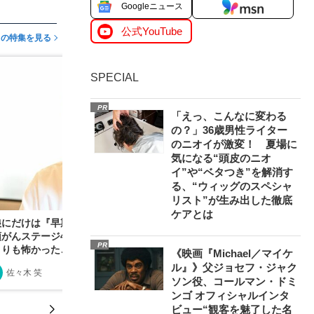
Googleニュース
公式YouTube
この特集を見る
SPECIAL
PR
「えっ、こんなに変わる
の？」36歳男性ライター
のニオイが激変！ 夏場に
気になる“頭皮のニオ
イ”や“ベタつき”を解消す
る、“ウィッグのスペシャ
リスト”が生み出した徹底
ケアとは
娘にだけは『早期発見』って嘘をつきました」下
がんステージ4を宣告された見栄晴（57）が“死
PR
よりも怖かったこと”とは
《映画『Michael／マイケ
ル』》父ジョセフ・ジャク
佐々木 笑
2024/08/31
ソン役、コールマン・ドミ
ンゴ オフィシャルインタ
ビュー“観客を魅了した名