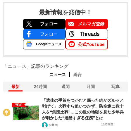
最新情報を発信中！
フォロー
メルマガ登録
フォロー
公式YouTube
Googleニュース
「ニュース」記事のランキング
ニュース
総合
最新
24時間
週間
月間
写真
「遺体の手首をつかむと腐った肉がズルッと
NEW
剥げて」火葬すら追いつかず、防空壕に数十
人を“集団土葬”…この世の地獄を見た少年兵
が明かした“過酷すぎる任務”とは
10時間前
永井 均