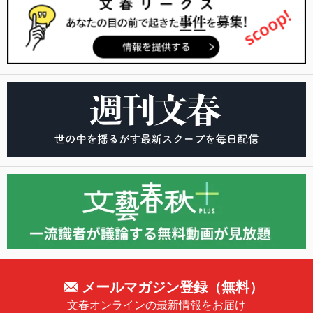
メールマガジン登録（無料）
文春オンラインの最新情報をお届け