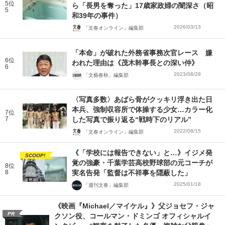
5位
ら「長男を奪った」17歳家政婦の闇深さ（昭
5
和39年の事件）
2026/03/13
「文春オンライン」編集部
「本命」が破れた外務省事務次官レース 嫌
6位
われた理由は《茂木幹事長との深い仲》
6
2023/08/28
「文藝春秋」編集部
〈写真多数〉あばら骨がクッキリ浮き出た日
本兵、強制収容所で体操する少女…カラー化
7位
7
した写真で振り返る“戦時下のリアル”
2022/08/15
「文春オンライン」編集部
《「学校には報告できない」と…》イジメ発
SCOOP!
覚の強豪・千葉学芸高校野球部の元コーチが
8位
8
実名告発「監督は不祥事を隠蔽した」
2025/01/18
「週刊文春」編集部
《映画『Michael／マイケル』》父ジョセフ・ジャ
PR
クソン役、コールマン・ドミンゴ オフィシャルイ