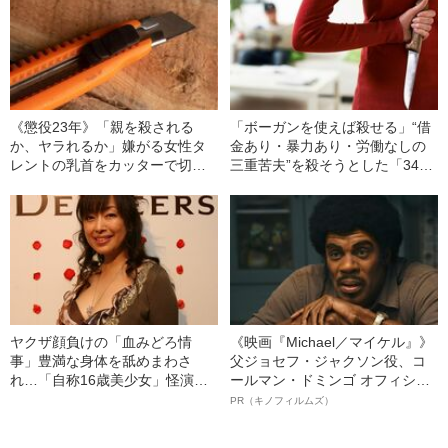
件）
《懲役23年》「親を殺される
「ボーガンを使えば殺せる」“借
か、ヤラれるか」嫌がる女性タ
金あり・暴力あり・労働なしの
レントの乳首をカッターで切り
三重苦夫”を殺そうとした「34
取ろうとしたことも…暴力とレ
歳・妻の言い分」（2020年の事
イプで関係者たちを支配した
件）
「芸能事務所社長の末路」
（2017年の事件）
ヤクザ顔負けの「血みどろ情
《映画『Michael／マイケル』》
事」豊満な身体を舐めまわさ
父ジョセフ・ジャクソン役、コ
れ…「自称16歳美少女」怪演
ールマン・ドミンゴ オフィシャ
中、かたせ梨乃（69）の美しす
ルインタビュー“観客を魅了した
PR（キノフィルムズ）
ぎる“熟れ方”
名優、複雑な父親像への想いを
語る”《日本興収70億円突破》