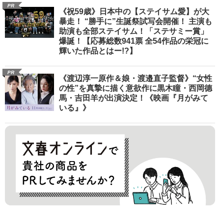
PR
《祝59歳》日本中の【ステイサム愛】が大
暴走！ “勝手に”生誕祭試写会開催！ 主演も
助演も全部ステイサム！「ステサミー賞」
爆誕！【応募総数941票 全54作品の栄冠に
輝いた作品とはー!?】
PR
《渡辺淳一原作＆娘・渡邉直子監督》“女性
の性”を真摯に描く意欲作に黒木瞳・西岡德
馬・吉田羊が出演決定！《映画『月がみて
いる』》