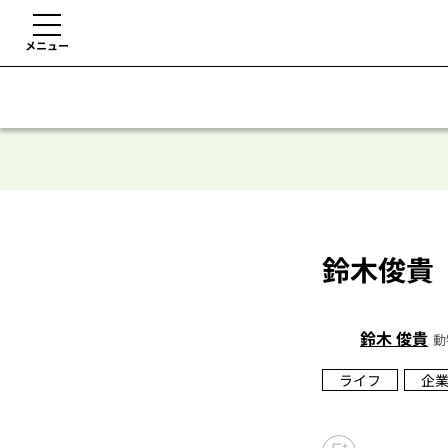
メニュー
鈴木俊貴
鈴木 俊貴
動
ライフ
企