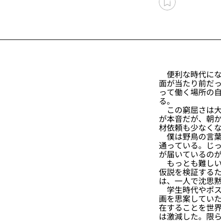
便利な時代にな
面が当たり前だ
って働く場所の
る。
この窮屈さは大
が本音だが、朝
材依頼も少なく
僕は野鳥の言葉
通っている。じ
が届いているの
もっとも難しい
仮説を検証する
は、一人で沈思
学生時代やポス
画を思案してい
在することを世
は激減した。限ら