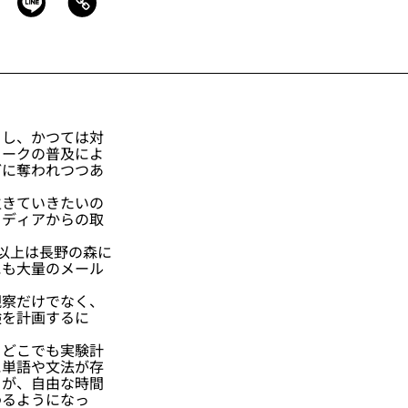
し、かつては対
ワークの普及によ
どに奪われつつあ
きていきたいの
メディアからの取
以上は長野の森に
にも大量のメール
観察だけでなく、
験を計画するに
どこでも実験計
に単語や文法が存
くが、自由な時間
わるようになっ