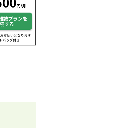
500
円/月
雑誌プランを
読する
のお支払いとなります
トバッグ付き