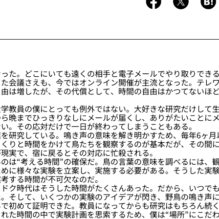
った。どこにいても遠くの相手と電子メールでやり取りできる
った会議さえも、今ではオンライン開催が主流となった。テレ
自由は増したが、その代償として、時間の自由はかつてないほ
学教員の僕にとっても例外ではない。大好きな研究だけして生
から晩までひっきりなしにメールが届くし、ありがたいことに
ない。その応対だけで一日が終わってしまうこともある。
を研究している。鳴き声の意味を解き明かすため、毎年6ヶ月
っくりと時間をかけて鳥たちを観察するのが基本だが、その間
が現実で、宿に戻るとその対応に忙殺される。
のは“考える時間”の確保だ。鳥の言葉の意味を調べるには、
ために様々な実験を立案し、実施する必要がある。そうした実
黙考する時間が不可欠なのだ。
ドク時代はそうした時間がたくさんあった。だから、いつでも
た。そして、いくつかの実験のアイデアが閃き、野鳥の鳴き声
界で初めて証明できた。教員になってからも研究はもちろん続
れた時間の中で実験計画を思索するため、僕は“場所”にこだ