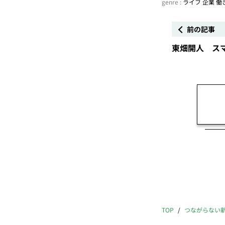
genre :
ライフ
企業
働
前の記事
東畑開人 スマ
TOP
つながらない