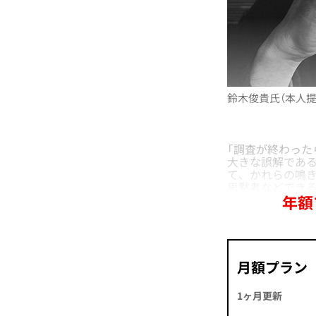
鈴木俊貴氏（本人提
「調査が終わった
大きな誤解である
て、かれらの鳴
思黙考などでき
年額
月額プラン
1ヶ月更新