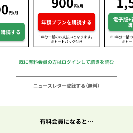
900
1,
00
円/月
円/月
電子版+
年額プランを購読する
購
を購読する
1年分一括のお支払いとなります。
※1年分一括
※トートバッグ付き
※トー
既に有料会員の方はログインして続きを読む
ニュースレター登録する（無料）
有料会員になると…