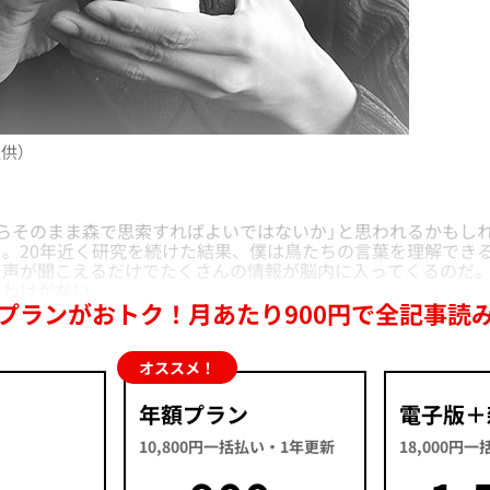
供）
らそのまま森で思索すればよいではないか」と思われるかもし
。20年近く研究を続けた結果、僕は鳥たちの言葉を理解でき
き声が聞こえるだけでたくさんの情報が脳内に入ってくるのだ
るわけがない。
プランがおトク！月あたり900円で全記事読
オススメ！
年額プラン
電子版＋
10,800円一括払い・1年更新
18,000円