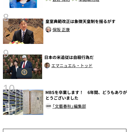
8
皇室典範改正は象徴天皇制を揺るがす
前
保阪 正康
9
日本の米追従は自殺行為だ
エマニュエル・トッド
10
MBSを卒業します！ 6年間、どうもありが
とうございました
総
「文藝春秋」編集部