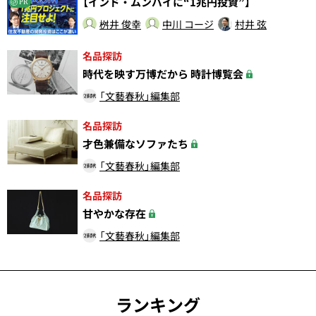
【インド・ムンバイに“1兆円投資”】
PR
桝井 俊幸
中川 コージ
村井 弦
名品探訪
時代を映す万博だから 時計博覧会
「文藝春秋」編集部
名品探訪
才色兼備なソファたち
「文藝春秋」編集部
名品探訪
甘やかな存在
「文藝春秋」編集部
ランキング