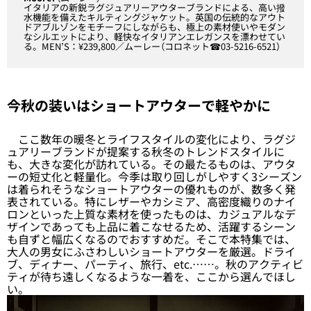
イタリアの新鋭ラグジュアリーアウターブランドによる、高い撥
水機能を備えたキルティングジャケット。英国の伝統的なアウト
ドアブルゾンをモチーフにしながらも、極上の素材使いやモダン
なシルエットにより、軽快なイタリアンエレガンスを漂わせてい
る。MEN’S：¥239,800／ムーレー（コロネット☎03-5216-6521）
今秋の装いはショートアウターで軽やかに
ここ数年の暖冬とライフスタイルの変化により、ラグジ
ュアリーブランドが提案する秋冬のトレンドスタイルに
も、大きな変化が訪れている。その最たるものは、アウタ
ーの短丈化と軽量化。今季は取り回しがしやすく3シーズン
は着られそうなショートアウターの優れものが、数多く発
表されている。特にレザーやカシミア、高密度織りのナイ
ロンといった上質な素材を使ったものは、カジュアルなデ
ザインであっても上品に着こなせるため、活躍するシーン
も自ずと幅広くなるのでおすすめだ。そこで本特集では、
大人の男女にふさわしいショートアウターを厳選。ドライ
ブ、ディナー、パーティ、旅行、etc.……。秋のアクティビ
ティが待ち遠しくなるような一着を、ここから選んでほし
い。