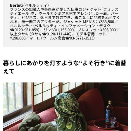
Berluti
（ベルルッティ）
フランスの知識人や芸術家が愛した伝説のジャケット「フォレス
ティエール」を、ウールカシミア素材でアレンジした一着。パー
ティ、ビジネス、休日まで対応でき、着こなしに品格を添えてく
れる、唯一無二のアウターだ。ジャケット MEN’S：¥533,500／
ベルルッティ（ベルルッティ・インフォメーション・デスク
☎0120-961-859）、リング¥1,155,000、ブレスレット¥506,000／
以上タサキ（タサキ☎0120-111-446）、モデル着用ニット
¥198,000／マーロ（ウールン商会☎03-5771-3513）
暮らしにあかりを灯すような“よそ行き”に着替
えて