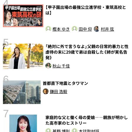
4
【甲子園出場の最強公立進学校・東筑高校と
は】
樫本 ゆき
田中 仰
村井 弦
5
「絶対に外で言うなよ」父親の日常的暴力と性
し
虐待の末に29歳で弟は自殺した《姉が実名告
発》
秋山 千佳
6
首都直下地震とタワマン
鎌田 浩毅
7
家庭的な父と働く母の愛娘――親族が明かし
た高市家のヒストリー
甚野 博則
本誌取材班