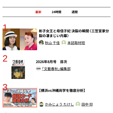
最新
24時間
週間
1
分
彬子女王と母信子妃 決裂の瞬間〈三笠宮家分
裂の凄まじい内幕〉
秋山 千佳
本誌取材班
2
2026年8月号 目次
「文藝春秋」編集部
3
【横浜vs沖縄尚学を徹底分析】
かみじょう たけし
田中 仰