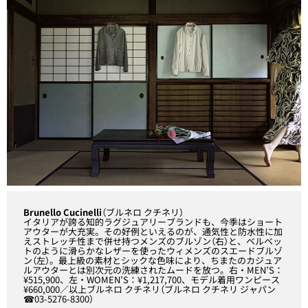
Brunello Cucinelli
（ブルネロ クチネリ）
イタリアが誇る知的ラグジュアリーブランドも、今季はショート
アウターが大充実。その好例といえるのが、通気性と防水性に加
えストレッチ性まで併せ持つメンズのブルゾン（右）と、ベルベッ
トのように滑らかなレザーを使ったウィメンズのスエードブルゾ
ン（左）。最上級の素材とシックな色味により、ちまたのカジュア
ルアウターとは別次元の洗練されたムードを放つ。右・MEN’S：
¥515,900、左・WOMEN’S：¥1,217,700、モデル着用ワンピース
¥660,000／以上ブルネロ クチネリ（ブルネロ クチネリ ジャパン
☎03-5276-8300）