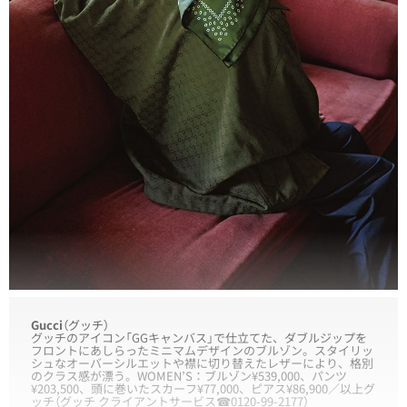
Gucci
（グッチ）
グッチのアイコン「GGキャンバス」で仕立てた、ダブルジップを
フロントにあしらったミニマムデザインのブルゾン。スタイリッ
シュなオーバーシルエットや襟に切り替えたレザーにより、格別
のクラス感が漂う。WOMEN’S：ブルゾン¥539,000、パンツ
¥203,500、頭に巻いたスカーフ¥77,000、ピアス¥86,900／以上グ
ッチ（グッチ クライアントサービス☎0120-99-2177）