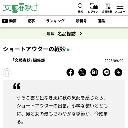
検索
ログイン
会員登録
メニュー
動画
記事
ランキング
最新号
連載
名品探訪
連載
ショートアウターの軽妙
「文藝春秋」編集部
2025/09/09
うろこ雲と色なき風に秋の気配を感じたら、
ショートアウターの出番。小粋な装いととも
に、男と女の最もさわやかな季節が、今始ま
る。