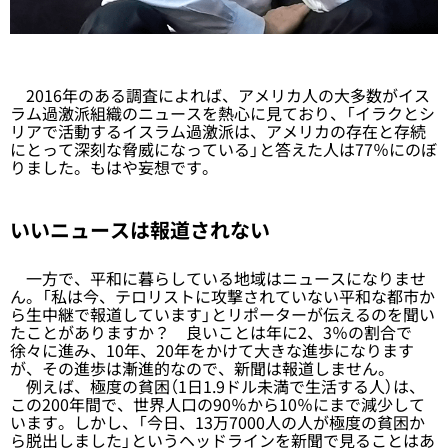
2016年のある調査によれば、アメリカ人の大多数がイス
ラム過激派組織のニュースを熱心に見ており、「イラクとシ
リアで活動するイスラム過激派は、アメリカの存在と存続
にとって深刻な脅威になっている」と答えた人は77％にのぼ
りました。もはや妄想です。
いいニュースは報道されない
一方で、平和に暮らしている地域はニュースになりませ
ん。「私は今、テロリストに攻撃されていない平和な都市か
ら生中継で報道しています」とリポーターが伝えるのを聞い
たことがありますか？ 良いことは年に2、3％の割合で
徐々に進み、10年、20年をかけて大きな進歩になります
が、その進歩は漸進的なので、新聞は報道しません。
例えば、極度の貧困（1日1.9ドル未満で生活する人）は、
この200年間で、世界人口の90％から10％にまで減少して
います。しかし、「今日、13万7000人の人が極度の貧困か
ら脱出しました」というヘッドラインを新聞で見ることはあ