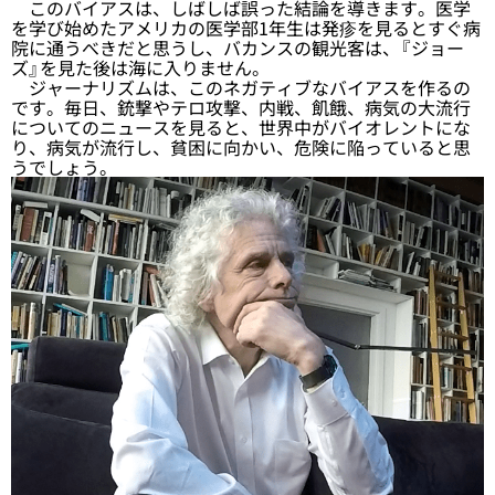
このバイアスは、しばしば誤った結論を導きます。医学
を学び始めたアメリカの医学部1年生は発疹を見るとすぐ病
院に通うべきだと思うし、バカンスの観光客は、『ジョー
ズ』を見た後は海に入りません。
ジャーナリズムは、このネガティブなバイアスを作るの
です。毎日、銃撃やテロ攻撃、内戦、飢餓、病気の大流行
についてのニュースを見ると、世界中がバイオレントにな
り、病気が流行し、貧困に向かい、危険に陥っていると思
うでしょう。