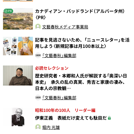
カナディアン・バッドランド（アルバータ州）
PR
〈PR〉
文藝春秋メディア事業局
記事を見逃さないため、「ニュースレター」を活
用しよう〈新規記事は月100本以上〉
「文藝春秋」編集部
必読セレクション
歴史研究者・本郷和人氏が解説する「奥深い日
本史」 承久の乱の真実、秀吉と家康の凄み、
日本人の宗教観…
「文藝春秋」編集部
昭和100年の100人 リーダー編
伊東正義 表紙だけ変えても駄目だ
堀内 光雄