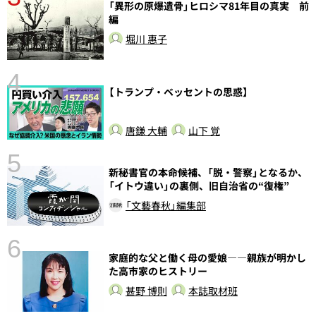
さ
「異形の原爆遺骨」ヒロシマ81年目の真実 前
実
編
堀川 惠子
4
【トランプ・ベッセントの思惑】
唐鎌 大輔
山下 覚
5
新秘書官の本命候補、「脱・警察」となるか、
の
「イトウ違い」の裏側、旧自治省の“復権”
「文藝春秋」編集部
6
家庭的な父と働く母の愛娘――親族が明かし
し
た高市家のヒストリー
甚野 博則
本誌取材班