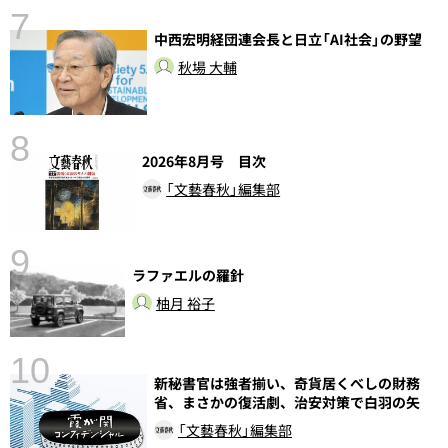
7
中西宏明経団連会長と日立「AI社会」の野望
秋場 大輔
8
2026年8月号 目次
「文藝春秋」編集部
9
ラファエルの羅針
前
柚月 裕子
10
新秘書官は強者揃い、奇貨居くべしの財務
省、まさかの復活劇、治安対策で白羽の矢
「文藝春秋」編集部