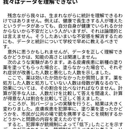
我々はデータを理解できない
残念ながら我々は、生まれながらに統計を理解できるわ
けではありません。例えば、健康で長生きする人が増えた
というデータがあっても、自分自身が健康でいられるか分
からないから不安だという人がいますが、それは論理的と
は言えません。そうしたあいまいな不安感を解消するため
にも、データと統計について学校で早めに教えるべきで
す。
意外に思うかもしれませんが、データを正しく理解でき
るかどうかは、知能の高さとは関連しません。
次のような実験があります。ある皮膚疾患に新種の塗り
薬を塗ってもらった場合と、塗らなかった場合で、それぞ
れ症状が改善した人数と悪化した人数を示しました。
ここで、薬は効いたか効かなかったか質問します。薬を
処方した人数と処方していない人数は母数が異なるので、
効果については、その割合を比べなければなりません。計
算が苦手な人は、人数だけを比較して答えを間違え、計算
が得意な人は割合を比較して正しく答えました。
ところが、別バージョンの実験を行うと、結果は大きく
変わりました。皮膚疾患を犯罪率に、塗り薬を塗ったかど
うかを、市民が公共の場で銃を携帯することを規制するか
どうかへと問題の内容を変えたのです。
すると、犯罪率が銃規制によって「低下」したことを示す