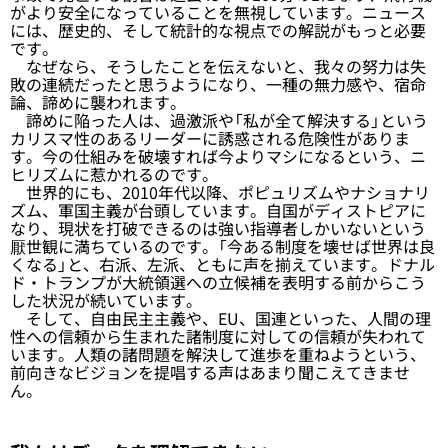
がより安全になっていることを無視しています。ニュース
には、歴史的、そして統計的な視点での解説がもっと必要
です。
なぜなら、そうしたことを伝えないと、我々の努力は失
敗の連続だったと思うようになり、一種の無力感や、宿命
論、諦めに襲われます。
諦めに陥った人は、過激派や「私が全て解決する」という
カリスマ性のあるリーダーに誘惑される危険性がありま
す。今の仕組みを破壊すれば今よりマシになるという、ニ
ヒリズムに惹かれるのです。
世界的にも、2010年代以降、ポピュリズムやナショナリ
ズム、軍国主義が台頭しています。自国がディストピアに
なり、現状を打破できるのは強い指導者しかいないという
厭世観に満ちているのです。「今ある制度を壊せば世界は良
くなる」と、右派、左派、ともに声を揃えています。ドナル
ド・トランプが大統領選への立候補を表明する前からこう
した状況が続いています。
そして、自由民主主義や、EU、国連といった、人間の理
性への信頼から生まれた諸制度に対しての信頼が失われて
います。人類の諸問題を解決して進歩を重ねようという、
前向きなビジョンを提唱する声はあまり聞こえてきませ
ん。