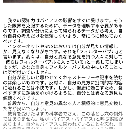
我々の認知力はバイアスの影響をすぐに受けます。そう
した限界を克服するために、データを理解する必要がある
のです。調査や分析によって得られるデータから考え、自
分自身の考えだけを信頼しないよう、常に心に留めておく
べきです。
インターネットやSNSにおいては自分が見たい情報し
か、見えなくなりがちです。それを「フィルターバブル」と
言います。我々は、自分と異なる意見を持つ人々に対して
「彼らはフィルターバブルに入っている」と一蹴してしまい
ますが、あなた自身もフィルターバブルの中にいることに
は気が付いていません。
自分が正しいと思わせてくれるストーリーや記事を読む
のは楽しいものです。反対に、自分の見方に批判的な内容
に触れることは不快です。しかし、健康に過ごすため、食
べすぎずに運動を心がけるように、自分とは異なる意見も
傾聴すべきです。
普段から、自分と意見の異なる人と積極的に意見交換し
た方が良いでしょう。
教育を受けたはずの科学者でさえ、この落とし穴の例外
ではありません。私が「バイアス・バイアス」と呼ぶ誤謬が
あります。自分もバイアスに囚われていることを忘れ、自
分と意見の異なる人こそがバイアスを持っていると思いこ