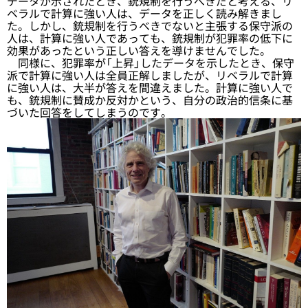
データが示されたとき、銃規制を行うべきだと考える、リ
ベラルで計算に強い人は、データを正しく読み解きまし
た。しかし、銃規制を行うべきでないと主張する保守派の
人は、計算に強い人であっても、銃規制が犯罪率の低下に
効果があったという正しい答えを導けませんでした。
同様に、犯罪率が「上昇」したデータを示したとき、保守
派で計算に強い人は全員正解しましたが、リベラルで計算
に強い人は、大半が答えを間違えました。計算に強い人で
も、銃規制に賛成か反対かという、自分の政治的信条に基
づいた回答をしてしまうのです。