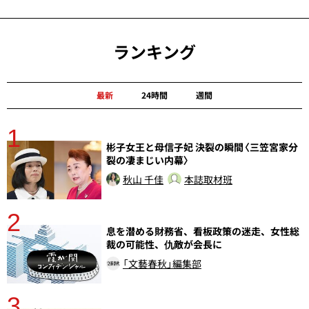
ランキング
最新
24時間
週間
1
分
彬子女王と母信子妃 決裂の瞬間〈三笠宮家分
裂の凄まじい内幕〉
秋山 千佳
本誌取材班
2
息を潜める財務省、看板政策の迷走、女性総
裁の可能性、仇敵が会長に
「文藝春秋」編集部
3