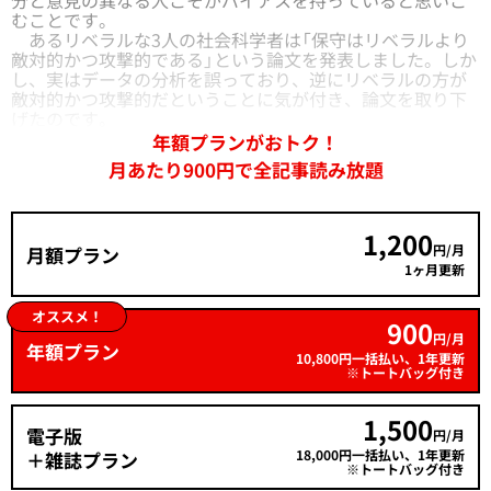
むことです。
あるリベラルな3人の社会科学者は「保守はリベラルより
敵対的かつ攻撃的である」という論文を発表しました。しか
し、実はデータの分析を誤っており、逆にリベラルの方が
敵対的かつ攻撃的だということに気が付き、論文を取り下
げたのです。
年額プランがおトク！
月あたり900円で全記事読み放題
1,200
円/月
月額プラン
1ヶ月更新
オススメ！
900
円/月
年額プラン
10,800円一括払い、1年更新
※トートバッグ付き
1,500
電子版
円/月
18,000円一括払い、1年更新
＋雑誌プラン
※トートバッグ付き