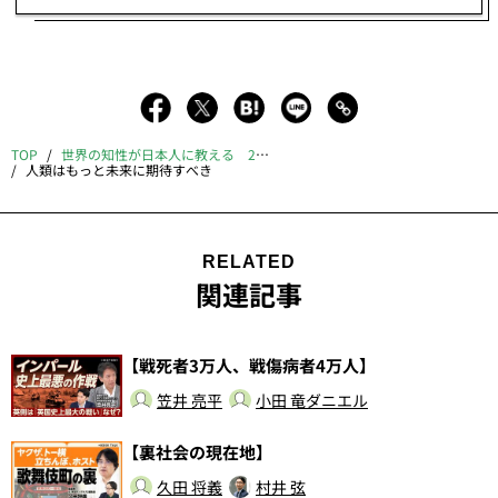
TOP
世界の知性が日本人に教える 2020年の「羅針盤」
人類はもっと未来に期待すべき
RELATED
関連記事
【戦死者3万人、戦傷病者4万人】
笠井 亮平
小田 竜ダニエル
【裏社会の現在地】
久田 将義
村井 弦