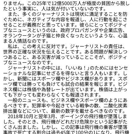
りません。この25年で12億5000万人が極度の貧困から脱し
たという事実に、人は気が付いていないのです。
また、多くのジャーナリストは現状に満足することを防
ぐために、ネガティブな内容を報道し、人に行動を起こさ
せることが義務だと思っています。彼らにとってポジティ
ブなニュースというのは、政府プロパガンダや企業広告、
オランウータンが子猫と仲良くなったというような、心温
まる人情話なのです。
私は、この考えに反対です。ジャーナリストの責任は、
世界の正確な状況を伝えることです。ある問題が解決しつ
つあること、ある災害が減っていることこそが、ポジティ
ブなニュースなのです。
ジャーナリストの中には、「いいね！」のためにはセンセ
ーショナルな記事にせざるを得ないと言う人もいます。し
かし、新聞にはスポーツ欄やビジネス欄があります。スポ
ーツ欄では勝っても負けても試合の結果を報じます。ビジ
ネス欄には株価や為替レートが出ています。株価は上がっ
ても下がっても変わらなくても報道されます。
一般のニュースも、ビジネス欄やスポーツ欄のようにあ
るべきです。犯罪率や今起きている戦争の数、二酸化炭素
排出量などについて、最新の数字を載せるべきなのです。
2018年10月と翌年3月、ボーイングの飛行機が墜落しま
した。そのとき、飛行機がどれだけ危険かという記事がた
くさん出ました。しかし、この記事は飛行機の乗客が墜落
事故で死亡する割合は過去45年で100分の1になり、飛行機