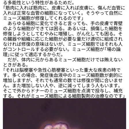
る多能性という特性があるためだ。
「筋肉に入れば筋肉に、皮膚に入れば皮膚に、傷んだ血管に
入れば正常な血管の細胞になっていく。そうやって自然に
ミューズ細胞が修復してくれるのです」
あらゆる細胞に変化できると言っても、手の皮膚で胃壁
のような細胞ができては困る。あるいは、損傷した細胞を
修復しようとしてむやみに増殖し、がん化しても困る。そ
の臓器や組織に応じた細胞が必要な量だけ適切に組成され
なければ修復の意味はないが、ミューズ細胞ではそれも人
がコントロールする必要がない。ミューズ細胞が「場の論
理」に従って適応するからだ。
だが、体内に元からあるミューズ細胞だけでは賄えない
ときがある。
「それは脳梗塞や急性心筋梗塞といった重大な疾患の時で
す。多くの場合、発症後血液中のミューズ細胞数が劇的に
増加しますが、それでも通常の数では修復が間に合いませ
ん。また増加しない人や、逆に減ってしまう人もいます。
そこで外からドナーのミューズ細胞を点滴で投与し、補充
する。それがミューズ細胞による細胞製剤の治療なのです」