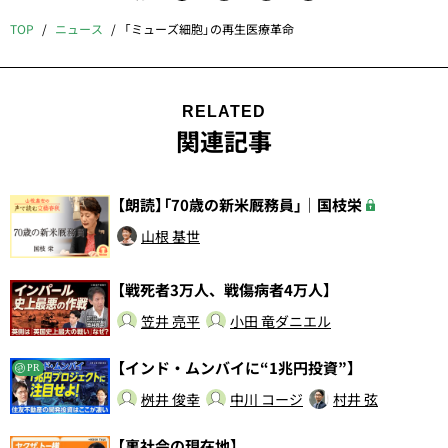
TOP
ニュース
「ミューズ細胞」の再生医療革命
RELATED
関連記事
【朗読】「70歳の新米厩務員」｜国枝栄
山根 基世
【戦死者3万人、戦傷病者4万人】
笠井 亮平
小田 竜ダニエル
【インド・ムンバイに“1兆円投資”】
PR
桝井 俊幸
中川 コージ
村井 弦
【裏社会の現在地】