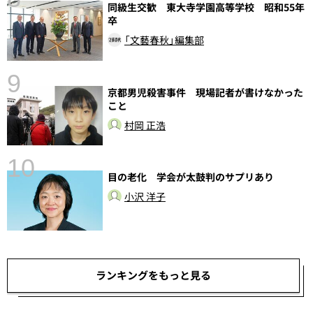
同級生交歓 東大寺学園高等学校 昭和55年
卒
「文藝春秋」編集部
9
京都男児殺害事件 現場記者が書けなかった
前
こと
村岡 正浩
10
目の老化 学会が太鼓判のサプリあり
小沢 洋子
ランキングをもっと見る