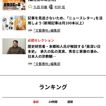
久田 将義
村井 弦
記事を見逃さないため、「ニュースレター」を活
用しよう〈新規記事は月100本以上〉
「文藝春秋」編集部
必読セレクション
歴史研究者・本郷和人氏が解説する「奥深い日
本史」 承久の乱の真実、秀吉と家康の凄み、
日本人の宗教観…
「文藝春秋」編集部
ランキング
最新
24時間
週間