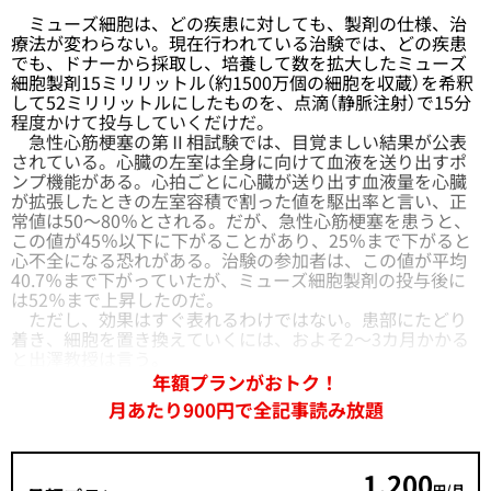
ミューズ細胞は、どの疾患に対しても、製剤の仕様、治
療法が変わらない。現在行われている治験では、どの疾患
でも、ドナーから採取し、培養して数を拡大したミューズ
細胞製剤15ミリリットル（約1500万個の細胞を収蔵）を希釈
して52ミリリットルにしたものを、点滴（静脈注射）で15分
程度かけて投与していくだけだ。
急性心筋梗塞の第Ⅱ相試験では、目覚ましい結果が公表
されている。心臓の左室は全身に向けて血液を送り出すポ
ンプ機能がある。心拍ごとに心臓が送り出す血液量を心臓
が拡張したときの左室容積で割った値を駆出率と言い、正
常値は50～80％とされる。だが、急性心筋梗塞を患うと、
この値が45％以下に下がることがあり、25％まで下がると
心不全になる恐れがある。治験の参加者は、この値が平均
40.7％まで下がっていたが、ミューズ細胞製剤の投与後に
は52％まで上昇したのだ。
ただし、効果はすぐ表れるわけではない。患部にたどり
着き、細胞を置き換えていくには、およそ2～3カ月かかる
と出澤教授は言う。
年額プランがおトク！
月あたり900円で全記事読み放題
1,200
円/月