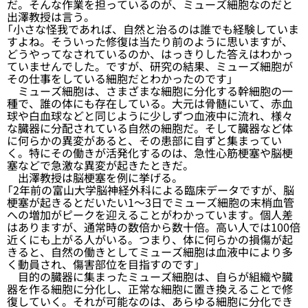
だ。そんな作業を担っているのが、ミューズ細胞なのだと
出澤教授は言う。
「小さな怪我であれば、自然と治るのは誰でも経験していま
すよね。そういった修復は当たり前のように思いますが、
どうやってなされているのか、はっきりした答えはわかっ
ていませんでした。ですが、研究の結果、ミューズ細胞が
その仕事をしている細胞だとわかったのです」
ミューズ細胞は、さまざまな細胞に分化する幹細胞の一
種で、誰の体にも存在している。大元は骨髄にいて、赤血
球や白血球などと同じように少しずつ血液中に流れ、様々
な臓器に分配されている自然の細胞だ。そして臓器など体
に何らかの異変があると、その患部に自ずと集まってい
く。特にその働きが活発化するのは、急性心筋梗塞や脳梗
塞などで急激な異変が起きたときだ。
出澤教授は脳梗塞を例に挙げる。
「2年前の富山大学脳神経外科による臨床データですが、脳
梗塞が起きるとだいたい1～3日でミューズ細胞の末梢血管
への増加がピークを迎えることがわかっています。個人差
はありますが、通常時の数倍から数十倍。高い人では100倍
近くにも上がる人がいる。つまり、体に何らかの損傷が起
きると、自然の働きとしてミューズ細胞は血液中により多
く動員され、傷害部位を目指すのです」
目的の臓器に集まったミューズ細胞は、自らが組織や臓
器を作る細胞に分化し、正常な細胞に置き換えることで修
復していく。それが可能なのは、あらゆる細胞に分化でき