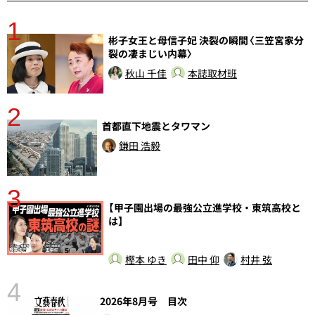
1
分
彬子女王と母信子妃 決裂の瞬間〈三笠宮家分
裂の凄まじい内幕〉
秋山 千佳
本誌取材班
2
首都直下地震とタワマン
鎌田 浩毅
3
【甲子園出場の最強公立進学校・東筑高校と
さ
は】
実
樫本 ゆき
田中 仰
村井 弦
4
2026年8月号 目次