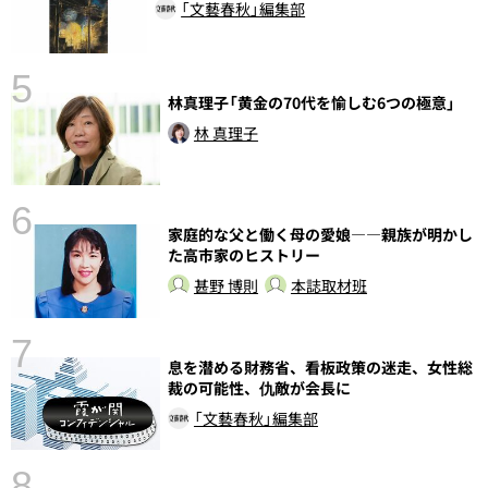
「文藝春秋」編集部
5
林真理子「黄金の70代を愉しむ6つの極意」
の
林 真理子
6
家庭的な父と働く母の愛娘――親族が明かし
し
た高市家のヒストリー
甚野 博則
本誌取材班
7
息を潜める財務省、看板政策の迷走、女性総
裁の可能性、仇敵が会長に
「文藝春秋」編集部
8