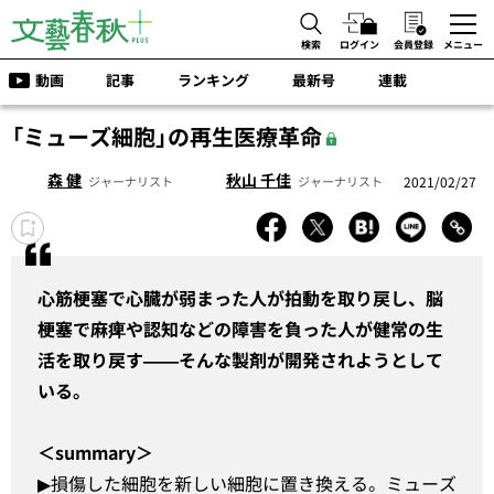
検索
ログイン
会員登録
メニュー
動画
記事
ランキング
最新号
連載
「ミューズ細胞」の再生医療革命
森 健
秋山 千佳
2021/02/27
ジャーナリスト
ジャーナリスト
心筋梗塞で心臓が弱まった人が拍動を取り戻し、脳
梗塞で麻痺や認知などの障害を負った人が健常の生
活を取り戻す——そんな製剤が開発されようとして
いる。
＜summary＞
▶︎損傷した細胞を新しい細胞に置き換える。ミューズ