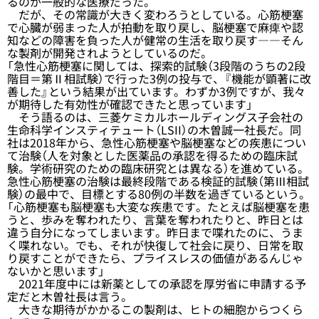
るのが一般的な医療だった。
だが、その常識が大きく変わろうとしている。心筋梗塞
で心臓が弱まった人が拍動を取り戻し、脳梗塞で麻痺や認
知などの障害を負った人が健常の生活を取り戻す――そん
な製剤が開発されようとしているのだ。
「急性心筋梗塞に関しては、探索的試験（3段階のうちの2段
階目＝第Ⅱ相試験）で行った3例の投与で、『機能が顕著に改
善した』という結果が出ています。わずか3例ですが、我々
が期待した有効性が確認できたと思っています」
そう語るのは、三菱ケミカルホールディングス子会社の
生命科学インスティテュート（LSII）の木曽誠一社長だ。同
社は2018年から、急性心筋梗塞や脳梗塞などの疾患につい
て治験（人を対象とした医薬品の承認を得るための臨床試
験。学術研究のための臨床研究とは異なる）を進めている。
急性心筋梗塞の治験は最終段階である検証的試験（第Ⅲ相試
験）の最中で、目標とする80例の半数を過ぎているという。
「心筋梗塞も脳梗塞も大変な疾患です。たとえば脳梗塞を患
うと、歩みを奪われたり、言葉を奪われたりと、昨日とは
違う自分になってしまいます。昨日まで喋れたのに、うま
く喋れない。でも、それが快復して社会に戻り、日常を取
り戻すことができたら、プライスレスの価値があるんじゃ
ないかと思います」
2021年度中には新薬としての承認を厚労省に申請する予
定だと木曽社長は言う。
大きな期待がかかるこの製剤は、ヒトの細胞からつくら