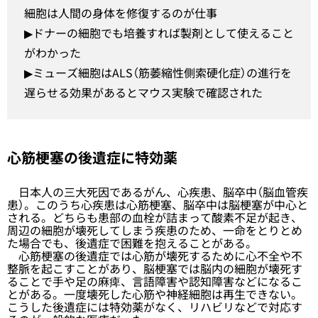
細胞は人間の身体を修復するのが仕事
▶︎ドナーの細胞でも培養すれば製剤として使えること
がわかった
▶︎ミューズ細胞はALS（筋萎縮性側索硬化症）の進行を
遅らせる効果があるとマウス実験で確認された
心筋梗塞の後遺症に特効薬
日本人の三大死因であるがん、心疾患、脳卒中（脳血管疾
患）。このうち心疾患は心筋梗塞、脳卒中は脳梗塞が中心と
される。どちらも患部の血栓が詰まって酸素不足が起き、
周辺の細胞が壊死してしまう疾患のため、一命をとりとめ
た場合でも、後遺症で困難を抱えることがある。
心筋梗塞の後遺症では心筋が壊死するために心不全や不
整脈を起こすことがあり、脳梗塞では脳内の細胞が壊死す
ることで手や足の麻痺、言語障害や認知障害などになるこ
とがある。一度壊死した心筋や神経細胞は再生できない。
こうした後遺症には特効薬がなく、リハビリなどで対応す