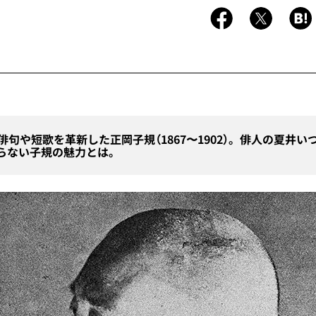
俳句や短歌を革新した正岡子規（1867〜1902）。俳人の夏井
らない子規の魅力とは。