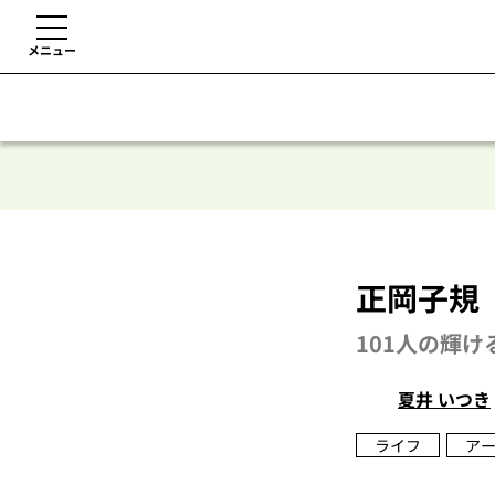
メニュー
正岡子規 
101人の輝け
夏井 いつき
ライフ
ア