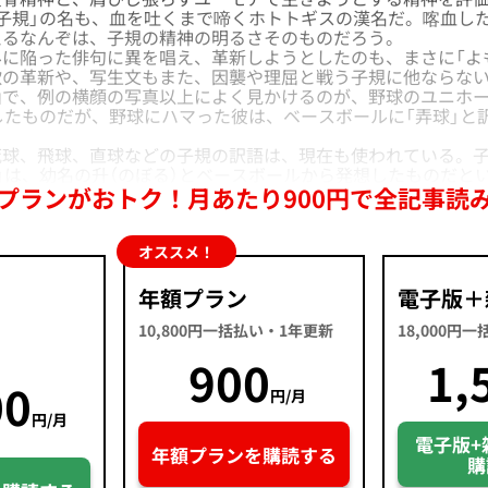
子規」の名も、血を吐くまで啼くホトトギスの漢名だ。喀血し
えるなんぞは、子規の精神の明るさそのものだろう。
に陥った俳句に異を唱え、革新しようとしたのも、まさに「よ
歌の革新や、写生文もまた、因襲や理屈と戦う子規に他ならな
で、例の横顔の写真以上によく見かけるのが、野球のユニホー
したものだが、野球にハマった彼は、ベースボールに「弄球」と
。
球、飛球、直球などの子規の訳語は、現在も使われている。子
）」は、幼名の升（のぼる）とベースボールから発想したものだと
プランがおトク！月あたり900円で全記事読
オススメ！
年額プラン
電子版＋
10,800円一括払い・1年更新
18,000円
900
1,
00
円/月
円/月
電子版+
年額プランを購読する
購