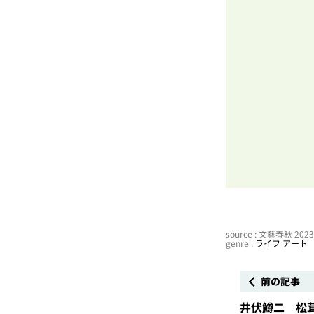
source : 文藝春秋 20
genre :
ライフ
アート
前の記事
井伏鱒二 松茸