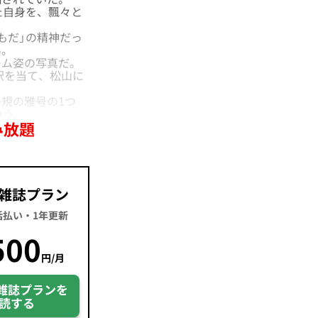
た自身を、飄々と
もだ」の精神だっ
い。
ム姿の写真だ。
訳を当て、松山に
規の雅号の1つ
いう。
み放題
雑誌プラン
一括払い・1年更新
500
円/月
雑誌プランを
読する