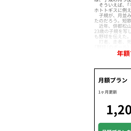
そういえば、「
ホトトギスに例
子規が、月並み
たのだろう。短
近年、俳都松山
23歳の子規を写
も野球を伝えた
打者、走者、死
「野球（のボール
年額
月額プラン
1ヶ月更新
1,2