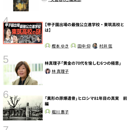
4
【甲子園出場の最強公立進学校・東筑高校と
は】
樫本 ゆき
田中 仰
村井 弦
5
林真理子「黄金の70代を愉しむ6つの極意」
の
林 真理子
6
「異形の原爆遺骨」ヒロシマ81年目の真実 前
し
編
堀川 惠子
7