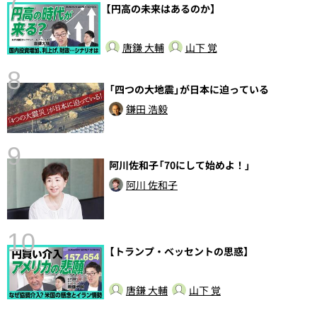
【円高の未来はあるのか】
唐鎌 大輔
山下 覚
8
「四つの大地震」が日本に迫っている
鎌田 浩毅
9
阿川佐和子「70にして始めよ！」
前
阿川 佐和子
10
【トランプ・ベッセントの思惑】
唐鎌 大輔
山下 覚