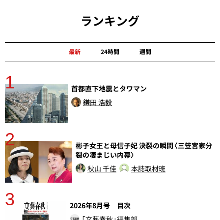
ランキング
最新
24時間
週間
1
分
首都直下地震とタワマン
鎌田 浩毅
2
彬子女王と母信子妃 決裂の瞬間〈三笠宮家分
裂の凄まじい内幕〉
秋山 千佳
本誌取材班
3
2026年8月号 目次
さ
実
「文藝春秋」編集部