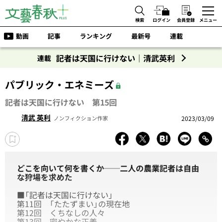
検索
ログイン
会員登録
メニュー
動画
記事
ランキング
最新号
連載
記者は天国に行けない｜清武英利
連載
パブリック・エネミーズ
記者は天国に行けない 第15回
清武 英利
2023/03/09
ノンフィクション作家
どこを向いて何を書くか──二人の農業記者は自由
な狩場を求めた
■「記者は天国に行けない」
第11回
「たたずまい」の現在地
第12回
くちなしの人々
第13回
密やかな正義