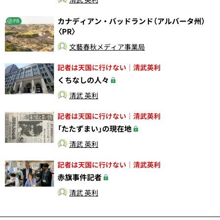
カナディアン・バッドランド（アルバータ州）
PR
〈PR〉
文藝春秋メディア事業局
記者は天国に行けない｜清武英利
くちなしの人々
清武 英利
記者は天国に行けない｜清武英利
「たたずまい」の現在地
清武 英利
記者は天国に行けない｜清武英利
赤旗事件記者
清武 英利