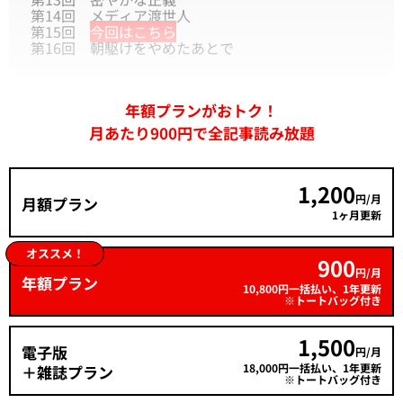
第14回
メディア渡世人
第15回
今回はこちら
第16回
朝駆けをやめたあとで
年額プランがおトク！
月あたり900円で全記事読み放題
1,200
円/月
月額プラン
1ヶ月更新
オススメ！
900
円/月
年額プラン
10,800円一括払い、1年更新
※トートバッグ付き
1,500
電子版
円/月
18,000円一括払い、1年更新
＋雑誌プラン
※トートバッグ付き