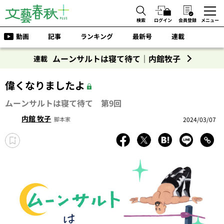
検索
ログイン
会員登録
メニュー
動画
記事
ランキング
最新号
連載
ムーンサルトは寝て待て｜内館牧子
連載
偉くなりましたよ
ムーンサルトは寝て待て 第9回
内館 牧子
2024/03/07
脚本家