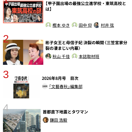
分
【甲子園出場の最強公立進学校・東筑高校と
は】
樫本 ゆき
田中 仰
村井 弦
2
彬子女王と母信子妃 決裂の瞬間〈三笠宮家分
裂の凄まじい内幕〉
秋山 千佳
本誌取材班
3
さ
2026年8月号 目次
実
「文藝春秋」編集部
4
首都直下地震とタワマン
鎌田 浩毅