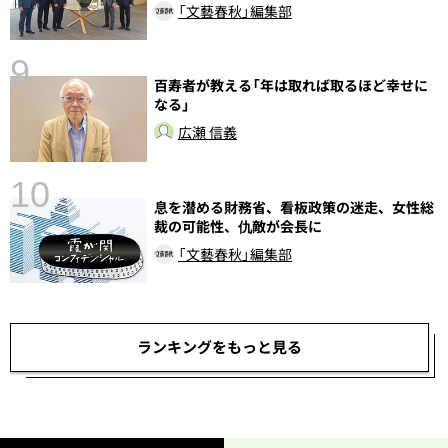
「文藝春秋」編集部
9
百寿者が教える「年は取れば取るほど幸せに
前
なる」
広瀬 信義
10
息を潜める財務省、看板政策の迷走、女性総
裁の可能性、仇敵が会長に
「文藝春秋」編集部
ランキングをもっと見る