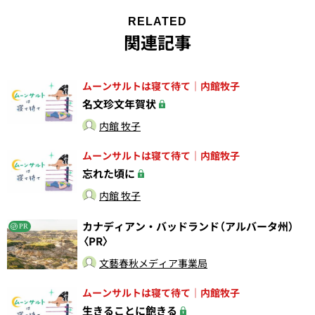
RELATED
関連記事
ムーンサルトは寝て待て｜内館牧子
名文珍文年賀状
内館 牧子
ムーンサルトは寝て待て｜内館牧子
忘れた頃に
内館 牧子
カナディアン・バッドランド（アルバータ州）
PR
〈PR〉
文藝春秋メディア事業局
ムーンサルトは寝て待て｜内館牧子
生きることに飽きる