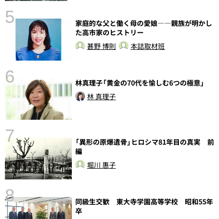
5
家庭的な父と働く母の愛娘――親族が明かし
の
た高市家のヒストリー
甚野 博則
本誌取材班
6
林真理子「黄金の70代を愉しむ6つの極意」
し
林 真理子
7
「異形の原爆遺骨」ヒロシマ81年目の真実 前
編
堀川 惠子
8
同級生交歓 東大寺学園高等学校 昭和55年
卒