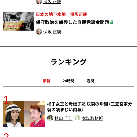
保阪 正康
日本の地下水脈｜保阪正康
保守政治を侮辱した自民党裏金問題
保阪 正康
ランキング
最新
24時間
週間
1
分
彬子女王と母信子妃 決裂の瞬間〈三笠宮家分
裂の凄まじい内幕〉
秋山 千佳
本誌取材班