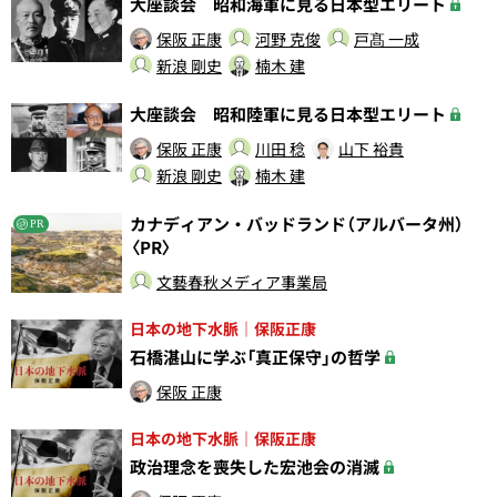
大座談会 昭和海軍に見る日本型エリート
保阪 正康
河野 克俊
戸髙 一成
新浪 剛史
楠木 建
大座談会 昭和陸軍に見る日本型エリート
保阪 正康
川田 稔
山下 裕貴
新浪 剛史
楠木 建
カナディアン・バッドランド（アルバータ州）
PR
〈PR〉
文藝春秋メディア事業局
日本の地下水脈｜保阪正康
石橋湛山に学ぶ「真正保守」の哲学
保阪 正康
日本の地下水脈｜保阪正康
政治理念を喪失した宏池会の消滅