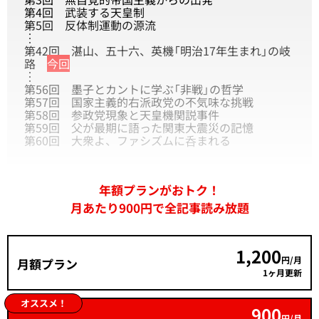
第4回
武装する天皇制
第5回
反体制運動の源流
︙
第42回
湛山、五十六、英機「明治17年生まれ」の岐
路
今回
︙
第56回
墨子とカントに学ぶ「非戦」の哲学
第57回
国家主義的右派政党の不気味な挑戦
第58回
参政党現象と天皇機関説事件
第59回
父が最期に語った関東大震災の記憶
第60回
大衆よ、ファシズムに呑まれる
年額プランがおトク！
月あたり900円で全記事読み放題
1,200
円/月
月額プラン
1ヶ月更新
オススメ！
900
円/月