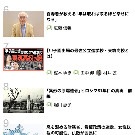
6
百寿者が教える「年は取れば取るほど幸せに
し
なる」
広瀬 信義
7
【甲子園出場の最強公立進学校・東筑高校と
は】
樫本 ゆき
田中 仰
村井 弦
8
「異形の原爆遺骨」ヒロシマ81年目の真実 前
編
堀川 惠子
9
前
息を潜める財務省、看板政策の迷走、女性総
裁の可能性、仇敵が会長に