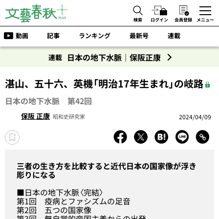
検索
ログイン
会員登録
メニュー
動画
記事
ランキング
最新号
連載
日本の地下水脈｜保阪正康
連載
湛山、五十六、英機「明治17年生まれ」の岐路
日本の地下水脈 第42回
保阪 正康
2024/04/09
昭和史研究家
三者の生き方を比較すると近代日本の国家像が浮き
彫りになる
■日本の地下水脈〈完結〉
第1回
疫病とファシズムの足音
第2回
五つの国家像
第3回
無自覚的帝国主義からの出発