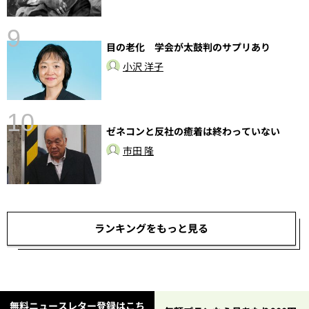
9
前
目の老化 学会が太鼓判のサプリあり
小沢 洋子
10
ゼネコンと反社の癒着は終わっていない
市田 隆
ランキングをもっと見る
無料ニュースレター登録はこち