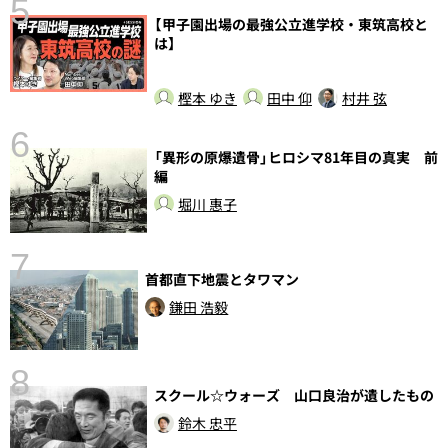
5
【甲子園出場の最強公立進学校・東筑高校と
の
は】
樫本 ゆき
田中 仰
村井 弦
6
し
「異形の原爆遺骨」ヒロシマ81年目の真実 前
編
堀川 惠子
7
首都直下地震とタワマン
鎌田 浩毅
8
スクール☆ウォーズ 山口良治が遺したもの
鈴木 忠平