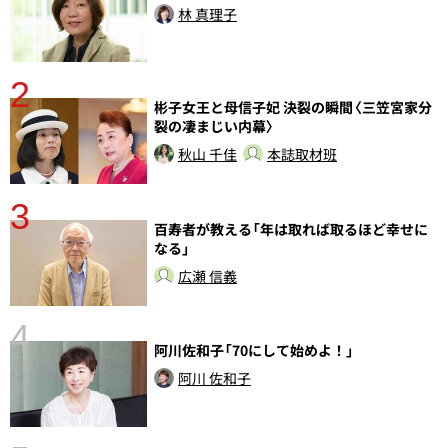
林 真理子
2
彬子女王と母信子妃 決裂の瞬間〈三笠宮家分
裂の凄まじい内幕〉
秋山 千佳
本誌取材班
3
百寿者が教える「年は取れば取るほど幸せに
さ
なる」
実
広瀬 信義
4
阿川佐和子「70にして始めよ！」
阿川 佐和子