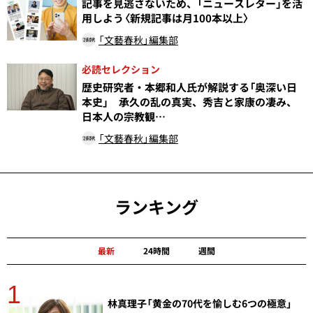
記事を見逃さないため、「ニュースレター」を活
用しよう〈新規記事は月100本以上〉
「文藝春秋」編集部
必読セレクション
歴史研究者・本郷和人氏が解説する「奥深い日
本史」 承久の乱の真実、秀吉と家康の凄み、
日本人の宗教観…
「文藝春秋」編集部
ランキング
最新
24時間
週間
1
分
林真理子「黄金の70代を愉しむ6つの極意」