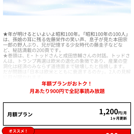
★年が明けるといよいよ昭和100年。「昭和100年の100人」
は、孫娘の耳に残る
佐藤栄作
の笑い声、息子が見た
本田宗
一郎
の野人ぶり、兄が記憶する少女時代の
藤圭子
などな
ど、秘話満載の200頁です。
★巻頭は、
E・トッドさんと成田悠輔さんの対話
。トッドさ
んは、トランプ再選は欧米の退化の象徴であり、産業の空
洞化は経済のみならず道徳面まで破壊したと指摘します。
だが問題は「日本は欧米とともに衰退するのか」。2人の見解
に目が開かれます。
年額プランがおトク！
月あたり900円で全記事読み放題
1,200
円/月
月額プラン
1ヶ月更新
オススメ！