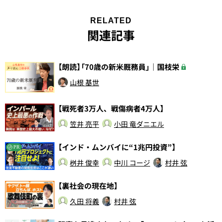
RELATED
関連記事
【朗読】「70歳の新米厩務員」｜国枝栄
山根 基世
【戦死者3万人、戦傷病者4万人】
笠井 亮平
小田 竜ダニエル
【インド・ムンバイに“1兆円投資”】
PR
桝井 俊幸
中川 コージ
村井 弦
【裏社会の現在地】
久田 将義
村井 弦