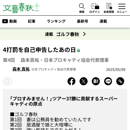
検索
ログイン
会員登録
メニュー
動画
記事
ランキング
最新号
連載
ゴルフ春秋
連載
4打罰を自己申告したあの日
第4回 森本真祐・日本プロキャディ協会代表理事
森本 真祐
2025/05/09
日本プロキャディ協会代表理事
「プロすみません！」ツアー37勝に貢献するスーパー
キャディの原点
■ゴルフ春秋
第1回
妻は公務員を勧めていたんです
第2回
居酒屋で娘と大喧嘩に
第3回
強い気持ちで立ち上がる！