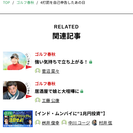
TOP
ゴルフ春秋
4打罰を自己申告したあの日
RELATED
関連記事
ゴルフ春秋
強い気持ちで立ち上がる！
菅沼 菜々
ゴルフ春秋
居酒屋で娘と大喧嘩に
工藤 公康
【インド・ムンバイに“1兆円投資”】
PR
桝井 俊幸
中川 コージ
村井 弦