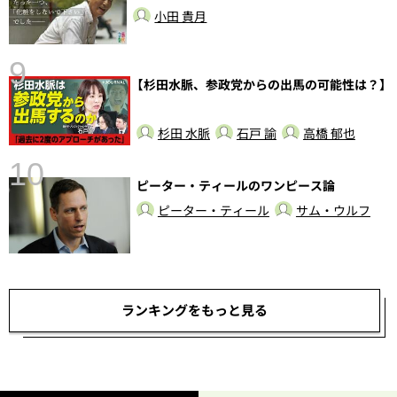
小田 貴月
前
9
【杉田水脈、参政党からの出馬の可能性は？】
杉田 水脈
石戸 諭
高橋 郁也
10
ピーター・ティールのワンピース論
ピーター・ティール
サム・ウルフ
総
ランキングをもっと見る