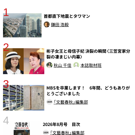
1
分
首都直下地震とタワマン
鎌田 浩毅
2
彬子女王と母信子妃 決裂の瞬間〈三笠宮家分
裂の凄まじい内幕〉
秋山 千佳
本誌取材班
3
MBSを卒業します！ 6年間、どうもありが
とうございました
「文藝春秋」編集部
4
2026年8月号 目次
「文藝春秋」編集部