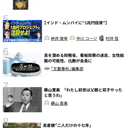
5
【インド・ムンバイに“1兆円投資”】
し
桝井 俊幸
中川 コージ
村井 弦
6
息を潜める財務省、看板政策の迷走、女性総
裁の可能性、仇敵が会長に
「文藝春秋」編集部
7
藤山寛美 「わたし前世は父親と双子やった
と思うわ」
藤山 直美
8
高倉健「二人だけの十七年」