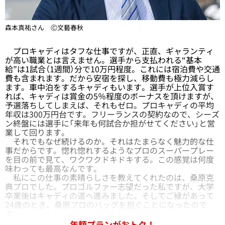
森本真祐さん Ⓒ文藝春秋
プロキャディはタフな仕事ですが、正直、ギャランティ
が高い職業とは言えません。選手から支払われる“基本
給”は1試合（1週間）分で10万円程度。これには宿泊費や交通
費も含まれます。だから安宿を探し、移動費も極力減らし
ます。車中泊をするキャディもいます。選手が上位入賞す
れば、キャディは賞金の5％程度のボーナスを頂けますが、
予選落ちしてしまえば、それもゼロ。プロキャディの平均
年収は300万円台です。フリーランスの契約なので、シーズ
ン終盤には選手に「来年も何試合か担がせてください」と営
業して回ります。
それでもなぜ続けるのか。それはたまらなく魅力的な仕
事だからです。惚れ惚れするようなプロのスーパープレー
を目の前で見て、ワクワクドキドキする。この感覚は何度
味わっても最高なんです。
私にこの仕事の素晴らしさを教えてくれたのは、桑原克
典プロでした。プロゴルファー志望だった私ですが、大学
卒業後はキャディの道へ進みました。そしてご縁があって
24歳のとき、桑原プロのバッグを担ぐことになったので
す。
年額プランがおトク！