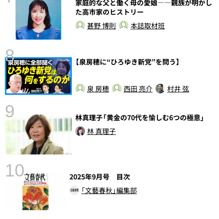
家庭的な父と働く母の愛娘――親族が明かし
た高市家のヒストリー
甚野 博則
本誌取材班
8
【泉房穂に“ひろゆき新党”を問う】
前
泉 房穂
西田 亮介
村井 弦
9
林真理子「黄金の70代を愉しむ6つの極意」
林 真理子
10
2025年9月号 目次
「文藝春秋」編集部