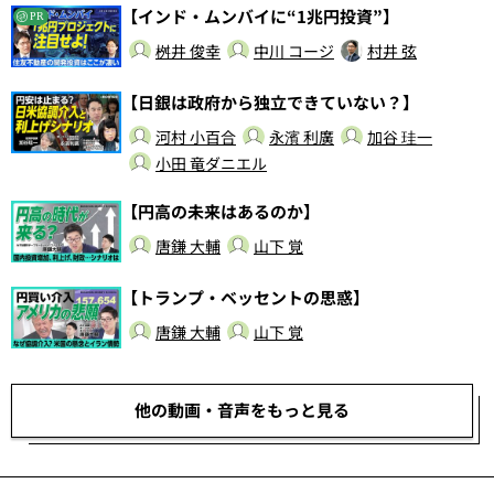
【インド・ムンバイに“1兆円投資”】
PR
桝井 俊幸
中川 コージ
村井 弦
【日銀は政府から独立できていない？】
河村 小百合
永濱 利廣
加谷 珪一
小田 竜ダニエル
【円高の未来はあるのか】
唐鎌 大輔
山下 覚
【トランプ・ベッセントの思惑】
唐鎌 大輔
山下 覚
他の動画・音声をもっと見る