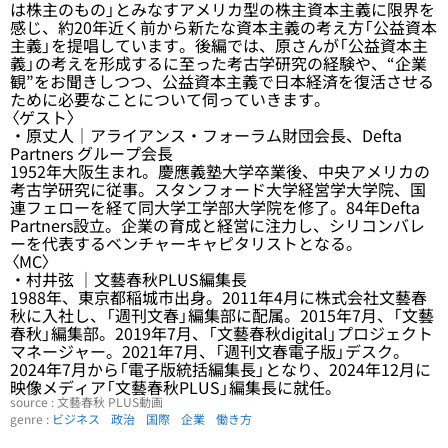
は株主のもの」とみなすアメリカ型の株主資本主義に限界を
感じ、約20年近く前から新たな資本主義の考え方「公益資本
主義」を提唱しています。後編では、原さんが「公益資本主
義」の考えを形成するに至った考古学研究の経験や、“企業
観”をお聞きしつつ、公益資本主義で日本経済を復活させる
ために必要なことについて伺っていきます。
〈ゲスト〉
・原丈人｜アライアンス・フォーラム財団会長、Defta
Partners グループ会長
1952年大阪生まれ。慶應義塾大学卒業後、中央アメリカの
考古学研究に従事。スタンフォード大学経営学大学院、国
連フェローを経て同大学工学部大学院を修了。84年Defta
Partners設立。企業の育成と経営に注力し、シリコンバレ
ーを代表するベンチャーキャピタリストとなる。
〈MC〉
・村井弦 ｜文藝春秋PLUS編集長
1988年、東京都稲城市出身。2011年4月に株式会社文藝春
秋に入社し、「週刊文春」編集部に配属。2015年7月、「文藝
春秋」編集部。2019年7月、「文藝春秋digital」プロジェクト
マネージャー。2021年7月、「週刊文春電子版」デスク。
2024年7月から「電子版統括編集長」となり、2024年12月に
映像メディア「文藝春秋PLUS」編集長に就任。
source : 文藝春秋 PLUS動画
genre :
ビジネス
政治
国際
企業
働き方