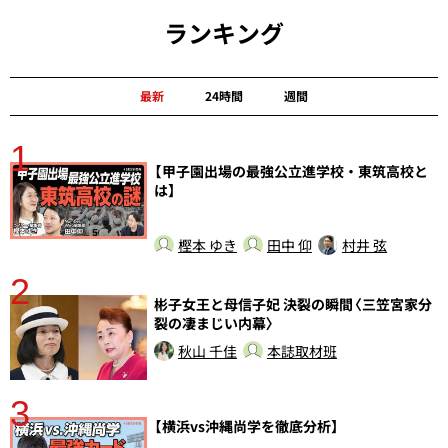
ランキング
最新
24時間
週間
1
分
【甲子園出場の最強公立進学校・東筑高校と
は】
樫本 ゆき
田中 仰
村井 弦
2
彬子女王と母信子妃 決裂の瞬間〈三笠宮家分
裂の凄まじい内幕〉
秋山 千佳
本誌取材班
3
【横浜vs沖縄尚学を徹底分析】