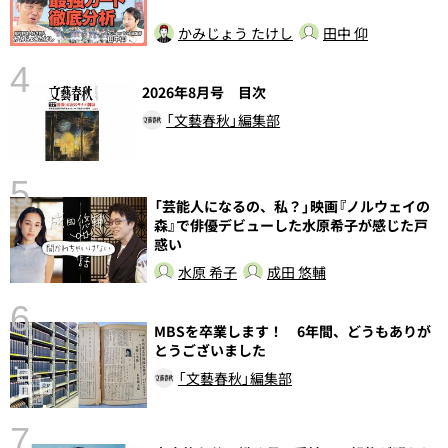
かみじょう たけし
田中 仰
4
さ
2026年8月号 目次
実
「文藝春秋」編集部
5
「芸能人になるの、私？」映画『ノルウェイの
森』で俳優デビューした水原希子が感じた戸
惑い
水原 希子
成田 悠輔
6
MBSを卒業します！ 6年間、どうもありが
し
とうございました
「文藝春秋」編集部
7