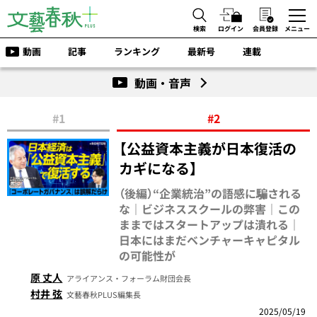
検索
ログイン
会員登録
メニュー
動画
記事
ランキング
最新号
連載
動画・音声
#1
#2
【公益資本主義が日本復活の
カギになる】
（後編）“企業統治”の語感に騙される
な｜ビジネススクールの弊害｜この
ままではスタートアップは潰れる｜
日本にはまだベンチャーキャピタル
の可能性が
原 丈人
アライアンス・フォーラム財団会長
村井 弦
文藝春秋PLUS編集長
2025/05/19