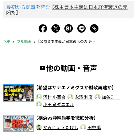
最初から記事を読む
【株主資本主義は日本経済衰退の元
凶だ】
TOP
フル動画
【公益資本主義が日本復活のカギになる】
他の動画・音声
【希望はサナエノミクスか財政再建か】
河村 小百合
永濱 利廣
加谷 珪一
小田 竜ダニエル
【横浜vs沖縄尚学を徹底分析】
かみじょう たけし
田中 仰