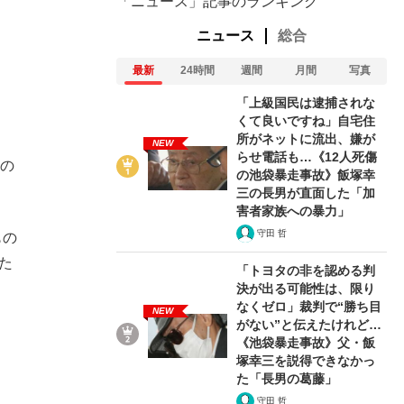
「ニュース」記事のランキング
）
ニュース
総合
最新
24時間
週間
月間
写真
「上級国民は逮捕されな
くて良いですね」自宅住
所がネットに流出、嫌が
。
NEW
らせ電話も…《12人死傷
氏の
の池袋暴走事故》飯塚幸
三の長男が直面した「加
害者家族への暴力」
守田 哲
もの
た
「トヨタの非を認める判
決が出る可能性は、限り
なくゼロ」裁判で“勝ち目
NEW
がない”と伝えたけれど…
《池袋暴走事故》父・飯
塚幸三を説得できなかっ
た「長男の葛藤」
守田 哲