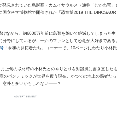
が発見されていた鳥脚類・カムイサウルス（通称「むかわ竜」
もっと見る
立科学博物館で開催された「恐竜博2019 THE DINOSAUR
続けながら、約6600万年前に鳥類を除いて絶滅してしまった生
門分野にしているが、一介のファンとして恐竜が大好きである
号
「令和の開拓者たち」コーナーで、10ページにわたり小林
月上旬の取材時の小林氏とのやりとりを対談風に書き直した
染症のパンデミックが世界を覆う現在。かつての地上の覇者だっ
、意外と多いかもしれない――？
ADVERTISEMENT