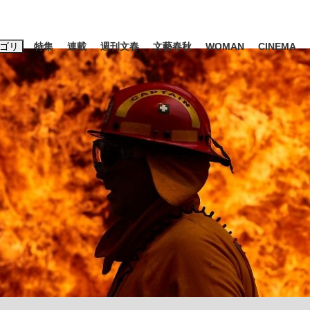
ゴリ
特集
連載
週刊文春
文藝春秋
WOMAN
CINEMA
キーワード入力
ス
エンタメ
ライフ
ビジネス
ーワードタグ一覧
山凌輝
#高市早苗
#後藤真希
#森岡毅
#城彰二
#内田有紀
#亀和田武
て明かした日本代表監督に...
「最悪の空気のまま解散」W
私のあのとき