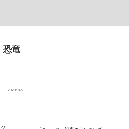
」恐竜
が悲しい」『北の国から』倉本聰氏（91...
を、目撃せよ。
2020/04/20
かわ