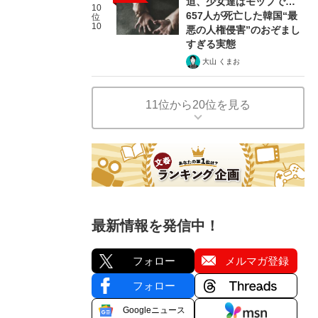
迫、少女達はモップで…
10
657人が死亡した韓国“最
位
10
悪の人権侵害”のおぞまし
すぎる実態
大山 くまお
11位から20位を見る
最新情報を発信中！
フォロー
メルマガ登録
フォロー
Googleニュース