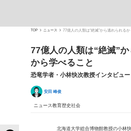
観る将棋、読む将棋
TOP
ニュース
77億人の人類は“絶滅”から逃れられる
77億人の人類は“絶滅”
「敗因分析は一切聞かれなかった」侍ジャパン選
から学べること
恐竜学者・小林快次教授インタビュー
安田 峰俊
いまさら聞けない資産運用のすべて
ニュース
教育
歴史
社会
「目標達成できなかったからと言って…」サッ
北海道大学総合博物館教授の小林快