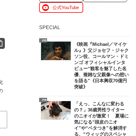
公式YouTube
SPECIAL
PR
《映画『Michael／マイケ
ル』》父ジョセフ・ジャク
ソン役、コールマン・ドミ
ンゴ オフィシャルインタ
ビュー“観客を魅了した名
優、複雑な父親像への想い
を語る”《日本興収70億円
化
突破》
の
PR
「えっ、こんなに変わる
の？」36歳男性ライター
のニオイが激変！ 夏場に
気になる“頭皮のニオ
イ”や“ベタつき”を解消す
る、“ウィッグのスペシャ