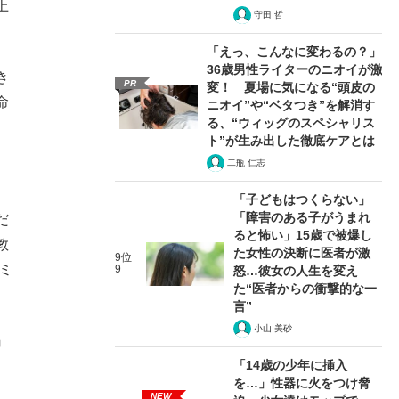
上
守田 哲
「えっ、こんなに変わるの？」
36歳男性ライターのニオイが激
き
PR
変！ 夏場に気になる“頭皮の
命
ニオイ”や“ベタつき”を解消す
る、“ウィッグのスペシャリス
ト”が生み出した徹底ケアとは
二瓶 仁志
「子どもはつくらない」
「障害のある子がうまれ
だ
ると怖い」15歳で被爆し
教
た女性の決断に医者が激
9位
ミ
9
怒…彼女の人生を変え
た“医者からの衝撃的な一
言”
小山 美砂
』
「14歳の少年に挿入
を…」性器に火をつけ脅
NEW