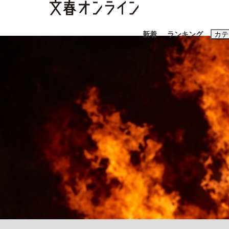
新着
ランキング
カテ
スクープ
ニュー
おすすめのキ
#藤田晋
#三
#玉木雄一郎
「90%は失敗する。でも…」本田圭佑が初め
終戦から81年