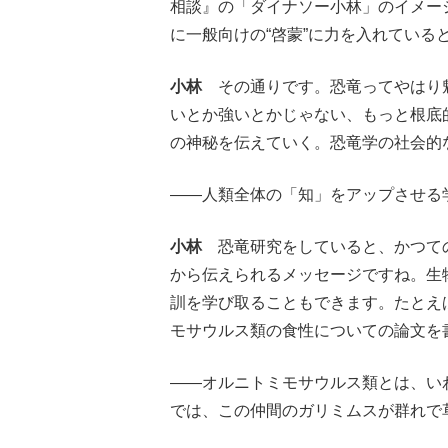
相談』の「ダイナソー小林」のイメー
に一般向けの“啓蒙”に力を入れている
小林
その通りです。恐竜ってやはり
いとか強いとかじゃない、もっと根底
の神秘を伝えていく。恐竜学の社会的
――人類全体の「知」をアップさせる
小林
恐竜研究をしていると、かつての
から伝えられるメッセージですね。生
訓を学び取ることもできます。たとえば
モサウルス類の食性についての論文を
――オルニトミモサウルス類とは、い
では、この仲間のガリミムスが群れで