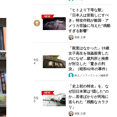
「ヒトより下等な獣」
「日本人は皆殺しにすべ
NEW
き」特攻作戦が敵国・ア
メリカ世論に与えた“残酷
すぎる影響”
保阪 正康
「殺意はなかった」19歳
女子高生を強姦殺害した
のになぜ…裁判所と検察
4位
4
が対立した「驚きの判
決」（昭和42年の事件）
鉄人ノンフィクション編集部
「史上初の特攻」を、な
ぜ旧日本軍は“隠した”の
NEW
か…若者ばかりが死地に
5位
5
送られた「残酷なカラク
リ」
保阪 正康