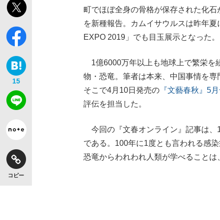
町でほぼ全身の骨格が保存された化石
を新種報告。カムイサウルスは昨年夏に国
EXPO 2019」でも目玉展示となった。
1億6000万年以上も地球上で繁栄を
物・恐竜。筆者は本来、中国事情を専
15
そこで4月10日発売の
『文藝春秋』5月
評伝を担当した。
今回の『文春オンライン』記事は、1
である。100年に1度とも言われる感
恐竜からわれわれ人類が学べることは
コピー