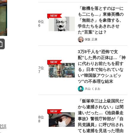
「敵機を落とすのは一に
も二にも…」東條英機の
NEW
「無能さ」を象徴する、
6位
6
学生たちをあきれさせ
た“言葉”とは？
保阪 正康
3万8千人を“恐怖で支
配”した男の正体は…「神
NEW
に代わりお前たちを罰す
7位
る」日本で知られていな
7
い“韓国版アウシュビッ
ツ”の不条理な結末
大山 くまお
「飯塚幸三は上級国民だ
から逮捕されない」は間
NEW
違いだった…《池袋暴走
8位
事故》警視庁幹部が「自
8
民党議員」に呼び出され
電話
ても逮捕を見送った理由