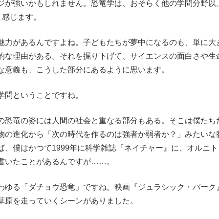
ジが強いかもしれません。恐竜学は、おそらく他の学問分野以
と感じます。
魅力があるんですよね。子どもたちが夢中になるのも、単に大
的な理由がある。それを掘り下げて、サイエンスの面白さや生
な意義も、こうした部分にあるように思います。
学問ということですね。
恐竜の姿には人間の社会と重なる部分もある。そこは僕たち
物の進化から「次の時代を作るのは強者か弱者か？」みたいな
、僕はかつて1999年に科学雑誌『ネイチャー』に、オルニト
書いたことがあるんですが……。
わゆる「ダチョウ恐竜」ですね。映画『ジュラシック・パーク
草原を走っていくシーンがありました。