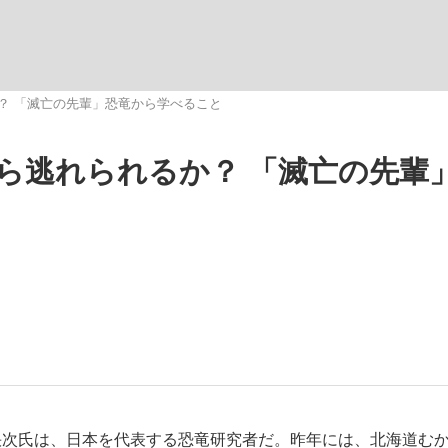
か？ 「滅亡の先輩」恐竜から学べること
から逃れられるか？ 「滅亡の先輩
手が証言した“NPB聞...
「クマが悪者扱いされているの
キングの誕生
もっと見る
カー日本代表・森保一監督...
次氏は、日本を代表する恐竜研究者だ。昨年には、北海道む