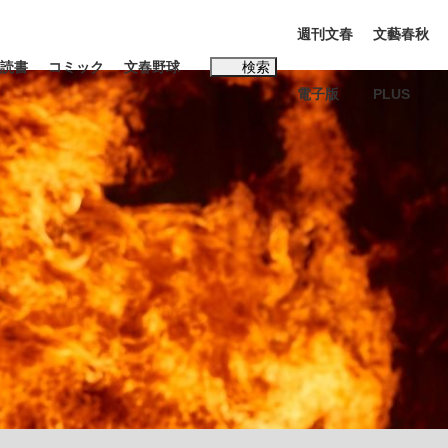
週刊文春
文藝春秋
読書
コミック
文春野球
検索
電子版
PLUS
インタビュー
読書
#松田聖子
BC日本代表“敗戦”の真実 選手が明かす...
、私のいま