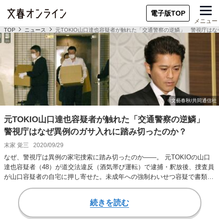
電子版TOP
メニュー
TOP
ニュース
元TOKIO山口達也容疑者が触れた「交通警察の逆鱗」 警視庁は
元TOKIO山口達也容疑者が触れた「交通警察の逆鱗」
警視庁はなぜ異例のガサ入れに踏み切ったのか？
末家 覚三
2020/09/29
なぜ、警視庁は異例の家宅捜索に踏み切ったのか——。 元TOKIOの山口
達也容疑者（48）が道交法違反（酒気帯び運転）で逮捕・釈放後、捜査員
が山口容疑者の自宅に押し寄せた。未成年への強制わいせつ容疑で書類送
検後、TO…
続きを読む