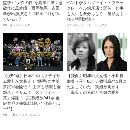
監督》“女性の性”を真摯に描く意
ベントがサムソナイト・ブラッ
欲作に黒木瞳・西岡德馬・吉田
クレーベル銀座店で開催 仕事
羊が出演決定！《映画『月がみ
も人生も自分らしく～笑顔あふ
ている』》
れる特別対談～
PR（キノフィルムズ）
PR（サムソナイト・ジャパン）
《祝59歳》日本中の【ステイサ
【独自】昭和の大女優・小川真
ム愛】が大暴走！ “勝手に”生誕
由美（享年86）が鹿児島で3月に
祭試写会開催！ 主演も助演も全
死去していた 実娘が明かす
部ステイサム！「ステサミー
「毒母」の素顔と空白の晩年
賞」爆誕！【応募総数941票 全
54作品の栄冠に輝いた作品とは
ー!?】
PR（（株）キノフィルムズ）