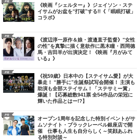
PR
《映画『シェルター』》ジェイソン・ステ
イサムがお盆を“打破”する!!《「眠眠打破」
コラボ》
PR
《渡辺淳一原作＆娘・渡邉直子監督》“女性
の性”を真摯に描く意欲作に黒木瞳・西岡德
馬・吉田羊が出演決定！《映画『月がみて
いる』》
PR
《祝59歳》日本中の【ステイサム愛】が大
暴走！ “勝手に”生誕祭試写会開催！ 主演も
助演も全部ステイサム！「ステサミー賞」
爆誕！【応募総数941票 全54作品の栄冠に
輝いた作品とはー!?】
PR
オープン1周年を記念した特別イベントがサ
ムソナイト・ブラックレーベル銀座店で開
催 仕事も人生も自分らしく～笑顔あふれ
る特別対談～