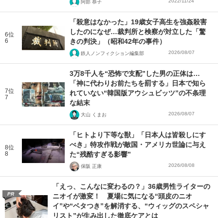
2022/11/24
阿部 恭子
「殺意はなかった」19歳女子高生を強姦殺害
したのになぜ…裁判所と検察が対立した「驚
6位
6
きの判決」（昭和42年の事件）
2026/08/07
鉄人ノンフィクション編集部
3万8千人を“恐怖で支配”した男の正体は…
「神に代わりお前たちを罰する」日本で知ら
7位
れていない“韓国版アウシュビッツ”の不条理
7
な結末
2026/08/07
大山 くまお
「ヒトより下等な獣」「日本人は皆殺しにす
べき」特攻作戦が敵国・アメリカ世論に与え
8位
8
た“残酷すぎる影響”
2026/08/08
保阪 正康
「えっ、こんなに変わるの？」36歳男性ライターの
PR
ニオイが激変！ 夏場に気になる“頭皮のニオ
イ”や“ベタつき”を解消する、“ウィッグのスペシャ
リスト”が生み出した徹底ケアとは