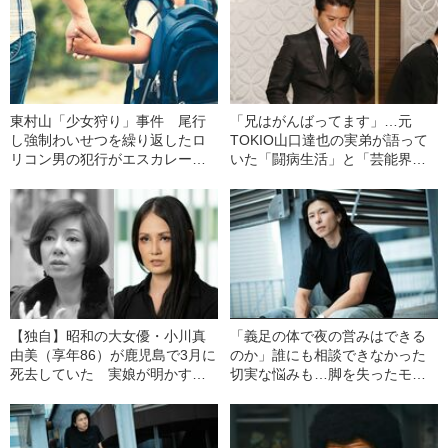
東村山「少女狩り」事件 尾行
「兄はがんばってます」…元
し強制わいせつを繰り返したロ
TOKIO山口達也の実弟が語って
リコン男の犯行がエスカレート
いた「闘病生活」と「芸能界復
した理由
帰計画」
【独自】昭和の大女優・小川真
「義足の体で夜の営みはできる
由美（享年86）が鹿児島で3月に
のか」誰にも相談できなかった
死去していた 実娘が明かす
切実な悩みも…脚を失ったモデ
「毒母」の素顔と空白の晩年
ル・かわけい（28）が「ずっと
運がいい」と言えるワケ