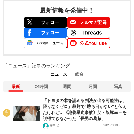
最新情報を発信中！
フォロー
メルマガ登録
フォロー
公式YouTube
Googleニュース
「ニュース」記事のランキング
ニュース
総合
最新
24時間
週間
月間
写真
「トヨタの非を認める判決が出る可能性は、
限りなくゼロ」裁判で“勝ち目がない”と伝え
たけれど…《池袋暴走事故》父・飯塚幸三を
説得できなかった「長男の葛藤」
2026/08/08
守田 哲