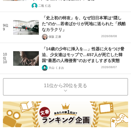
二瓶 仁志
「史上初の特攻」を、なぜ旧日本軍は“隠し
た”のか…若者ばかりが死地に送られた「残酷
9位
9
なカラクリ」
2026/08/08
保阪 正康
「14歳の少年に挿入を…」性器に火をつけ脅
10
迫、少女達はモップで…657人が死亡した韓
位
国“最悪の人権侵害”のおぞましすぎる実態
10
2026/08/07
大山 くまお
11位から20位を見る