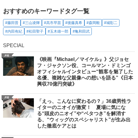
おすすめのキーワードタグ一覧
#藤田晋
#三山凌輝
#高市早苗
#後藤真希
#森岡毅
#城彰二
#内田有紀
#松田聖子
#玉木雄一郎
#亀和田武
SPECIAL
PR
《映画『Michael／マイケル』》父ジョセ
フ・ジャクソン役、コールマン・ドミンゴ
オフィシャルインタビュー“観客を魅了した
名優、複雑な父親像への想いを語る”《日本
興収70億円突破》
PR
「えっ、こんなに変わるの？」36歳男性ラ
イターのニオイが激変！ 夏場に気にな
る“頭皮のニオイ”や“ベタつき”を解消す
る、“ウィッグのスペシャリスト”が生み出
した徹底ケアとは