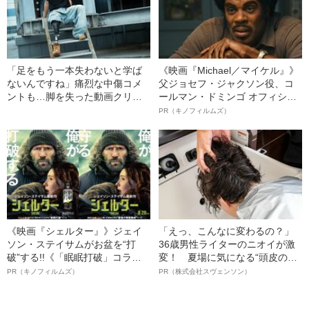
「足をもう一本失わないと学ば
《映画『Michael／マイケル』》
ないんですね」痛烈な中傷コメ
父ジョセフ・ジャクソン役、コ
ントも…脚を失った動画クリエ
ールマン・ドミンゴ オフィシャ
イター（28）が「義足を見せ
ルインタビュー“観客を魅了した
PR（キノフィルムズ）
る」と決めるまで
名優、複雑な父親像への想いを
語る”《日本興収70億円突破》
《映画『シェルター』》ジェイ
「えっ、こんなに変わるの？」
ソン・ステイサムがお盆を“打
36歳男性ライターのニオイが激
破”する!!《「眠眠打破」コラ
変！ 夏場に気になる“頭皮のニ
ボ》
オイ”や“ベタつき”を解消す
PR（キノフィルムズ）
PR（株式会社スヴェンソン）
る、“ウィッグのスペシャリス
ト”が生み出した徹底ケアとは