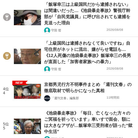
「飯塚幸三は上級国民だから逮捕されない」
は間違いだった…《池袋暴走事故》警視庁幹
部が「自民党議員」に呼び出されても逮捕を
見送った理由
2026/08/08
守田 哲
「上級国民は逮捕されなくて良いですね」自
宅住所がネットに流出、嫌がらせ電話も…
《12人死傷の池袋暴走事故》飯塚幸三の長男
が直面した「加害者家族への暴力」
2026/08/08
守田 哲
NEW
京都男児行方不明事件まとめ 「週刊文春」の
4位
徹底取材で明らかになった真相
4
11時間前
「週刊文春」編集部
《池袋暴走事故》「毎日、亡くなった方々の
ご冥福を祈っています」車いすで面会、額に
5位
は大きなアザが…飯塚幸三受刑者が語った“獄
5
中生活”