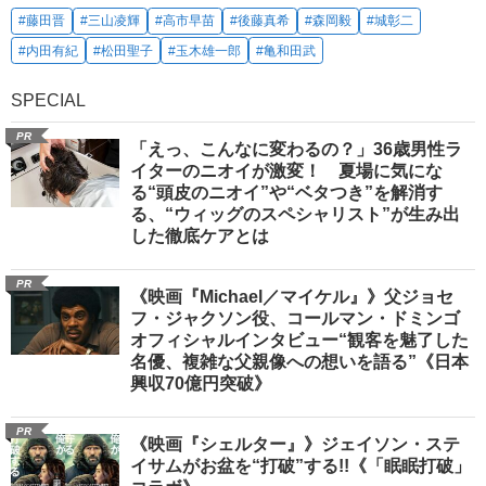
#藤田晋
#三山凌輝
#高市早苗
#後藤真希
#森岡毅
#城彰二
#内田有紀
#松田聖子
#玉木雄一郎
#亀和田武
SPECIAL
PR
「えっ、こんなに変わるの？」36歳男性ラ
イターのニオイが激変！ 夏場に気にな
る“頭皮のニオイ”や“ベタつき”を解消す
る、“ウィッグのスペシャリスト”が生み出
した徹底ケアとは
PR
《映画『Michael／マイケル』》父ジョセ
フ・ジャクソン役、コールマン・ドミンゴ
オフィシャルインタビュー“観客を魅了した
名優、複雑な父親像への想いを語る”《日本
興収70億円突破》
PR
《映画『シェルター』》ジェイソン・ステ
イサムがお盆を“打破”する!!《「眠眠打破」