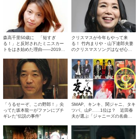
森高千里50歳に 「短すぎ
クリスマスが今年もやって来
る！」と反対されたミニスカー
る！ 竹内まりや・山下達郎夫妻
トをはき始めた理由――2019上
のクリスマスソングはなぜ心に
半期BEST5
残るのか
「うるせーぞ、この野郎！」尖
SMAP、キンキ、関ジャニ、タキ
ってた坂本龍一がファンにブチ
ツバ、山P……1位は？ 近田春
ギレた“伝説の事件”
夫が選ぶ「ジャニーズの名曲ベ
スト10」