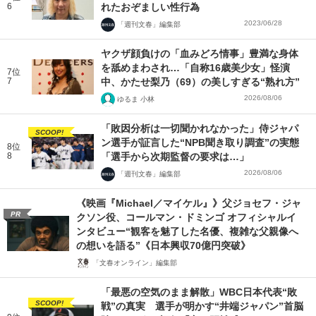
6
れたおぞましい性行為
2023/06/28
「週刊文春」編集部
ヤクザ顔負けの「血みどろ情事」豊満な身体
を舐めまわされ…「自称16歳美少女」怪演
7位
7
中、かたせ梨乃（69）の美しすぎる“熟れ方”
2026/08/06
ゆるま 小林
「敗因分析は一切聞かれなかった」侍ジャパ
SCOOP!
ン選手が証言した“NPB聞き取り調査”の実態
8位
8
「選手から次期監督の要求は…」
2026/08/06
「週刊文春」編集部
《映画『Michael／マイケル』》父ジョセフ・ジャ
PR
クソン役、コールマン・ドミンゴ オフィシャルイ
ンタビュー“観客を魅了した名優、複雑な父親像へ
の想いを語る”《日本興収70億円突破》
「文春オンライン」編集部
「最悪の空気のまま解散」WBC日本代表“敗
SCOOP!
戦”の真実 選手が明かす“井端ジャパン”首脳