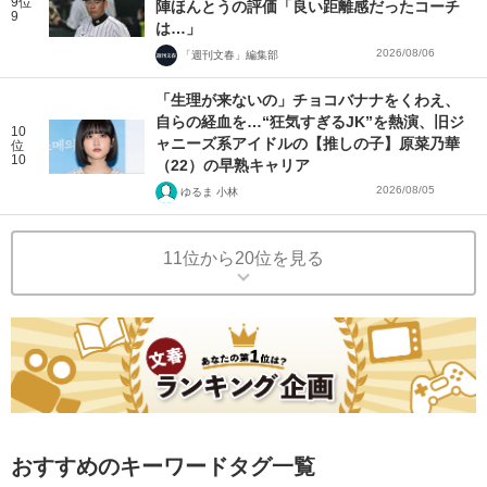
9位
陣ほんとうの評価「良い距離感だったコーチ
9
は…」
2026/08/06
「週刊文春」編集部
「生理が来ないの」チョコバナナをくわえ、
自らの経血を…“狂気すぎるJK”を熱演、旧ジ
10
ャニーズ系アイドルの【推しの子】原菜乃華
位
10
（22）の早熟キャリア
2026/08/05
ゆるま 小林
11位から20位を見る
おすすめのキーワードタグ一覧