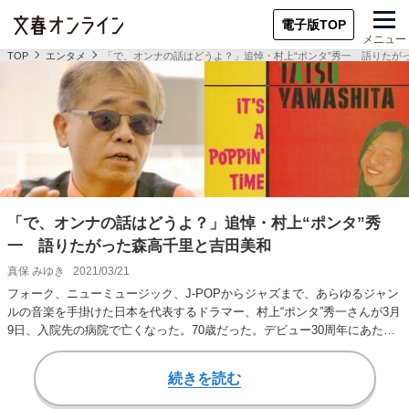
電子版TOP
メニュー
TOP
エンタメ
「で、オンナの話はどうよ？」追悼・村上“ポンタ”秀一 語りたが
「で、オンナの話はどうよ？」追悼・村上“ポンタ”秀
一 語りたがった森高千里と吉田美和
真保 みゆき
2021/03/21
フォーク、ニューミュージック、J-POPからジャズまで、あらゆるジャン
ルの音楽を手掛けた日本を代表するドラマー、村上“ポンタ”秀一さんが3月
9日、入院先の病院で亡くなった。70歳だった。デビュー30周年にあた
り、2…
続きを読む