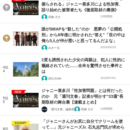
握らされる」ジャニー喜多川による性加害、
語り始めた被害者たち《徹底取材の裏側》
10時間前
髙橋 大介
誰がSMAPを“殺した”のか 悪夢の「公開処
刑」から8年後に明かされた“答え”「世の中は
俺ら5人が仲が悪いと思ってるんだよな」
2024/04/20
みきーる
2度も誘拐された少女の両親は、犯人に性的に
籠絡されていた……全米を驚愕させた事件と
4位
4
は
2019/07/01
辰巳JUNK
ジャニー喜多川「性加害問題」とは何だった
NEW
のか 元「週刊文春」記者が明かす“33週”長
5位
5
期取材の舞台裏【連載まとめ】
10時間前
「週刊文春」編集部
髙橋 大介
「ジャニーさんがお尻に自分でクリームを塗
SCOOP!
って…」元ジャニーズJr. 石丸志門氏が求めら
6位