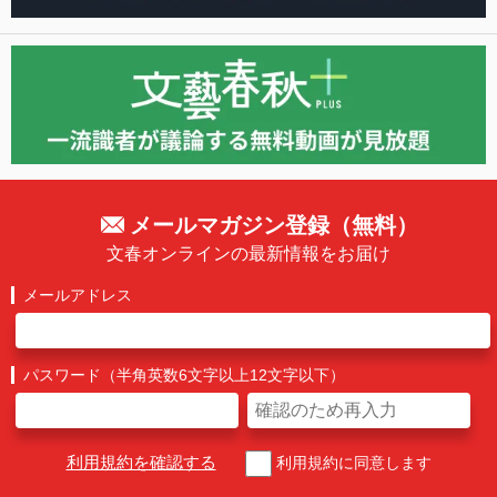
メールマガジン登録（無料）
文春オンラインの最新情報をお届け
メールアドレス
パスワード（半角英数6文字以上12文字以下）
利用規約を確認する
利用規約に同意します