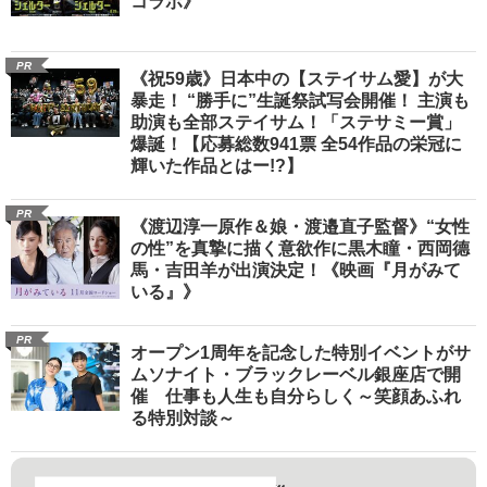
コラボ》
PR
《祝59歳》日本中の【ステイサム愛】が大
暴走！ “勝手に”生誕祭試写会開催！ 主演も
助演も全部ステイサム！「ステサミー賞」
爆誕！【応募総数941票 全54作品の栄冠に
輝いた作品とはー!?】
PR
《渡辺淳一原作＆娘・渡邉直子監督》“女性
の性”を真摯に描く意欲作に黒木瞳・西岡德
馬・吉田羊が出演決定！《映画『月がみて
いる』》
PR
オープン1周年を記念した特別イベントがサ
ムソナイト・ブラックレーベル銀座店で開
催 仕事も人生も自分らしく～笑顔あふれ
る特別対談～