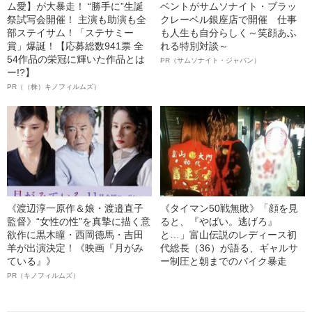
ム愛】が大暴走！ “勝手に”生誕
ベントがサムソナイト・ブラッ
祭試写会開催！ 主演も助演も全
クレーベル銀座店で開催 仕事
部ステイサム！「ステサミー
も人生も自分らしく～笑顔あふ
賞」爆誕！【応募総数941票 全
れる特別対談～
54作品の栄冠に輝いた作品とは
PR（サムソナイト・ジャパン）
ー!?】
PR（（株）キノフィルムズ）
《渡辺淳一原作＆娘・渡邉直子
《タイマン50戦無敗》「顔を見
監督》“女性の性”を真摯に描く意
ると、『やばい。逃げろ』
欲作に黒木瞳・西岡德馬・吉田
と…」富山伝説のレディース初
羊が出演決定！《映画『月がみ
代総長（36）が語る、ギャルサ
ている』》
ー制圧と朝までのバイク暴走
PR（キノフィルムズ）