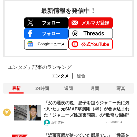
最新情報を発信中！
フォロー
メルマガ登録
フォロー
公式YouTube
Googleニュース
「エンタメ」記事のランキング
エンタメ
総合
最新
24時間
週間
月間
写真
「父の通夜の晩、息子を狙うジャニー氏に気
づいた」元SMAP草彅剛（49）が巻き込まれ
た「ジャニーズ性加害問題」の“数奇な因縁”
2023/08/04
山本 雲丹
「近藤真彦が使っていた部屋で…」「性器を
NEW