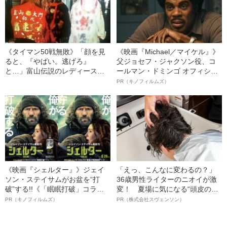
《タイマン50戦無敗》「顔を見
《映画『Michael／マイケル』》
ると、『やばい。逃げろ』
父ジョセフ・ジャクソン役、コ
と…」富山伝説のレディース初
ールマン・ドミンゴ オフィシャ
代総長（36）が語る、ギャルサ
ルインタビュー“観客を魅了した
PR（キノフィルムズ）
ー制圧と朝までのバイク暴走
名優、複雑な父親像への想いを
語る”《日本興収70億円突破》
《映画『シェルター』》ジェイ
「えっ、こんなに変わるの？」
ソン・ステイサムがお盆を“打
36歳男性ライターのニオイが激
破”する!!《「眠眠打破」コラ
変！ 夏場に気になる“頭皮のニ
ボ》
オイ”や“ベタつき”を解消す
PR（キノフィルムズ）
PR（株式会社スヴェンソン）
る、“ウィッグのスペシャリス
ト”が生み出した徹底ケアとは