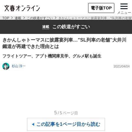
電子版TOP
メニュー
TOP
連載
この鉄道がすごい
きかんしゃトーマスに披露宴列車…“SL列車の老
この鉄道がすごい
連載
きかんしゃトーマスに披露宴列車…“SL列車の老舗”大井川
鐵道が再建できた理由とは
フライトツアー、アプト機関庫見学、グルメ駅も誕生
杉山 淳一
2021/04/04
5
/5
ページ目
この記事を1ページ目から読む