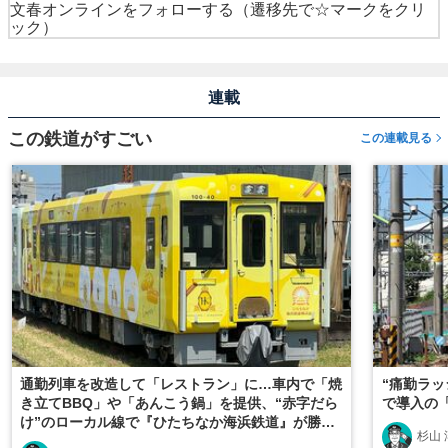
文春オンラインをフォローする
（遷移先で☆マークをクリ
ック）
連載
この鉄道がすごい
この連載見る
通勤列車を改造して「レストラン」に…車内で「焼
“痛勤ラッ
き立てBBQ」や「あんこう鍋」を提供、“赤字だら
で導入の
け”のローカル線で『ひたちなか海浜鉄道』が勝ち
杉山 
続けられるワケ