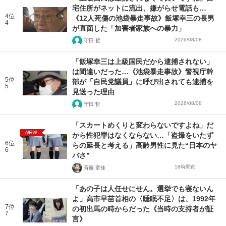
宅住所がネットに流出、嫌がらせ電話も…
4位
《12人死傷の池袋暴走事故》飯塚幸三の長男
4
が直面した「加害者家族への暴力」
2026/08/08
守田 哲
「飯塚幸三は上級国民だから逮捕されない」
は間違いだった…《池袋暴走事故》警視庁幹
5位
部が「自民党議員」に呼び出されても逮捕を
5
見送った理由
2026/08/08
守田 哲
「スカートめくりと変わらないですよね」だ
NEW
から性犯罪はなくならない…「盗撮をいたず
6位
らの延長と考える」高齢男性に見た“日本のヤ
6
バさ”
18時間前
斉藤 章佳
「あの子は人任せにせん。選挙でも寝ないん
よ」高市早苗首相の〈睡眠不足〉は、1992年
7位
の初出馬の時からだった《当時の支持者が証
7
言》