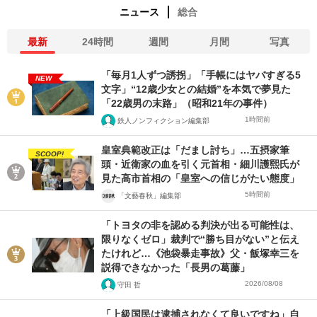
ニュース
総合
最新
24時間
週間
月間
写真
「毎月1人ずつ誘拐」「手帳にはヤバすぎる5
NEW
文字」“12歳少女との結婚”を本気で夢見た
「22歳男の末路」（昭和21年の事件）
1時間前
鉄人ノンフィクション編集部
皇室典範改正は「だまし討ち」…五摂家筆
SCOOP!
頭・近衛家の血を引く元首相・細川護熙氏が
見た高市首相の「皇室への信じがたい態度」
5時間前
「文藝春秋」編集部
「トヨタの非を認める判決が出る可能性は、
限りなくゼロ」裁判で“勝ち目がない”と伝え
たけれど…《池袋暴走事故》父・飯塚幸三を
説得できなかった「長男の葛藤」
2026/08/08
守田 哲
「上級国民は逮捕されなくて良いですね」自