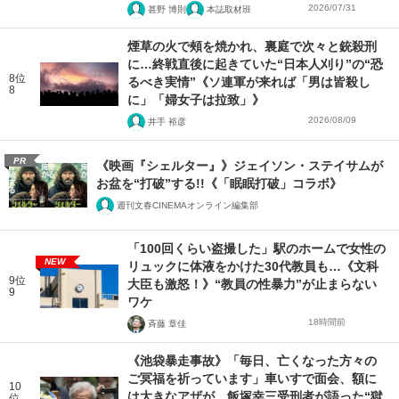
2026/07/31
甚野 博則
本誌取材班
煙草の火で頰を焼かれ、裏庭で次々と銃殺刑
に…終戦直後に起きていた“日本人刈り”の“恐
8位
るべき実情”《ソ連軍が来れば「男は皆殺し
8
に」「婦女子は拉致」》
2026/08/09
井手 裕彦
PR
《映画『シェルター』》ジェイソン・ステイサムが
お盆を“打破”する!!《「眠眠打破」コラボ》
週刊文春CINEMAオンライン編集部
「100回くらい盗撮した」駅のホームで女性の
NEW
リュックに体液をかけた30代教員も…《文科
9位
大臣も激怒！》“教員の性暴力”が止まらない
9
ワケ
18時間前
斉藤 章佳
《池袋暴走事故》「毎日、亡くなった方々の
ご冥福を祈っています」車いすで面会、額に
10
は大きなアザが…飯塚幸三受刑者が語った“獄
位