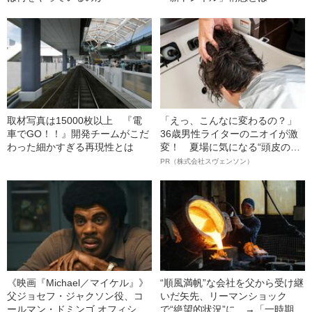
取材写真は15000枚以上 『電
「えっ、こんなに変わるの？」
車でGO！！』開発チームがこだ
36歳男性ライターのニオイが激
わった細かすぎる再現性とは
変！ 夏場に気になる“頭皮のニ
オイ”や“ベタつき”を解消す
PR（株式会社スヴェンソン）
る、“ウィッグのスペシャリス
ト”が生み出した徹底ケアとは
《映画『Michael／マイケル』》
“順風満帆”な会社を父から受け継
父ジョセフ・ジャクソン役、コ
いだ矢先、リーマンショック
ールマン・ドミンゴ オフィシャ
で“絶望的状況”に…→「一時期は