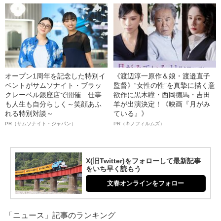
オープン1周年を記念した特別イ
《渡辺淳一原作＆娘・渡邉直子
ベントがサムソナイト・ブラッ
監督》“女性の性”を真摯に描く意
クレーベル銀座店で開催 仕事
欲作に黒木瞳・西岡德馬・吉田
も人生も自分らしく～笑顔あふ
羊が出演決定！《映画『月がみ
れる特別対談～
ている』》
PR（サムソナイト・ジャパン）
PR（キノフィルムズ）
X(旧Twitter)をフォローして最新記事
をいち早く読もう
文春オンラインをフォロー
「ニュース」記事のランキング