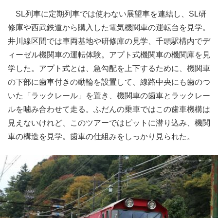
SL列車に定期列車では使わない展望車を連結し、SL研
修庫や西武鉄道から購入した電気機関車の運転台を見学。
井川線区間では車両基地や研修庫の見学、千頭駅構内でデ
ィーゼル機関車の運転体験。アプト式機関車の機関庫を見
学した。アプト式とは、急勾配を上下するために、機関車
の下部に歯車付きの動輪を設置して、線路中央にも歯のつ
いた「ラックレール」を置き、機関車の歯車とラックレー
ルを噛み合わせて走る。ふだんの乗車ではこの歯車機構は
見えないけれど、このツアーではピットに潜り込み、機関
車の構造を見学。歯車の仕組みをしっかり見られた。