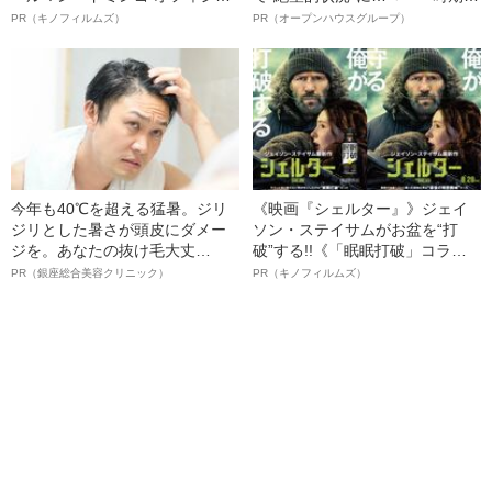
ルインタビュー“観客を魅了した
納品3年待ち」のヒット商品を生
PR（キノフィルムズ）
PR（オープンハウスグループ）
名優、複雑な父親像への想いを
んで危機を脱した四代目社長が
語る”《日本興収70億円突破》
明かす、“逆転の戦術”
今年も40℃を超える猛暑。ジリ
《映画『シェルター』》ジェイ
ジリとした暑さが頭皮にダメー
ソン・ステイサムがお盆を“打
ジを。あなたの抜け毛大丈
破”する!!《「眠眠打破」コラ
夫！？
ボ》
PR（銀座総合美容クリニック）
PR（キノフィルムズ）