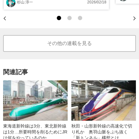
杉山 淳一
2026/02/18
その他の連載を見る
関連記事
東海道新幹線は3分、東北新幹線
秋田・山形新幹線の高速化で切
は1分…所要時間を削るためにJR
り札か 奥羽山脈をぶち抜く
は何をやっているのか
「新トンネル」構想とは