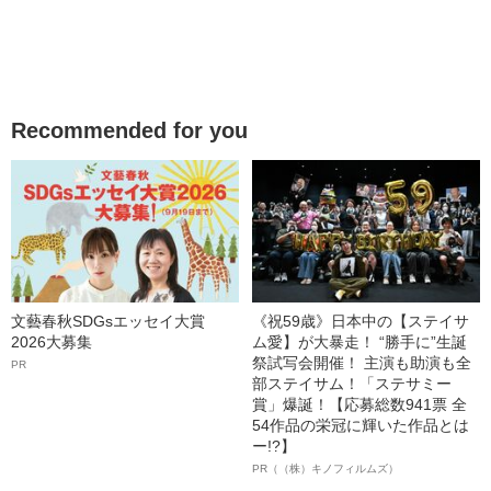
Recommended for you
文藝春秋SDGsエッセイ大賞
《祝59歳》日本中の【ステイサ
2026大募集
ム愛】が大暴走！ “勝手に”生誕
祭試写会開催！ 主演も助演も全
PR
部ステイサム！「ステサミー
賞」爆誕！【応募総数941票 全
54作品の栄冠に輝いた作品とは
ー!?】
PR（（株）キノフィルムズ）