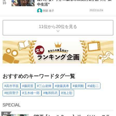
10
中生活”
2022/11/24
阿部 恭子
11位から20位を見る
おすすめのキーワードタグ一覧
#高市早苗
#藤田晋
#三山凌輝
#後藤真希
#森岡毅
#城彰二
#松田聖子
#玉木雄一郎
#亀和田武
#池上彰
SPECIAL
PR