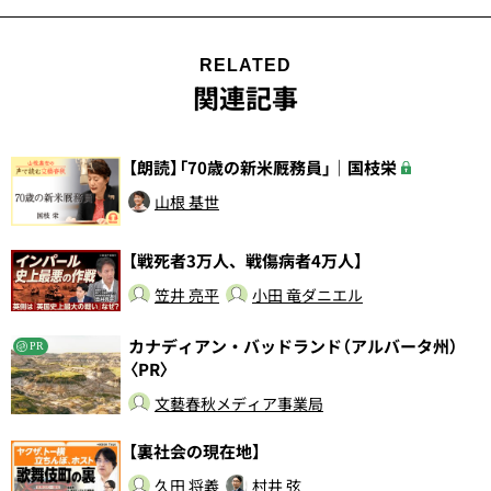
RELATED
関連記事
【朗読】「70歳の新米厩務員」｜国枝栄
山根 基世
【戦死者3万人、戦傷病者4万人】
笠井 亮平
小田 竜ダニエル
カナディアン・バッドランド（アルバータ州）
PR
〈PR〉
文藝春秋メディア事業局
【裏社会の現在地】
久田 将義
村井 弦