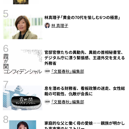
5
林真理子「黄金の70代を愉しむ6つの極意」
の
林 真理子
6
官邸官僚たちの異動先、異能の首相秘書官、
し
デジタル庁に漂う緊張感、王道外交を支える
外務省
「文藝春秋」編集部
7
息を潜める財務省、看板政策の迷走、女性総
裁の可能性、仇敵が会長に
「文藝春秋」編集部
8
家庭的な父と働く母の愛娘――親族が明かし
た高市家のヒストリー