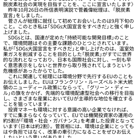
脱炭素社会の実現を目指すことを、ここに宣言いたします〉
昨年10月26日の所信表明演説で菅義偉総理は、「脱炭素
宣言」をしました。
菅さんが総理に就任して初めてお会いしたのは9月下旬の
こと。このとき私は「SDGs大国宣言をすべきだ」と強く申し
上げました。
SDGsとは、国連が定めた「持続可能な開発目標」のこと
で、環境問題はその主要な課題のひとつとされています。
私が「SDGs大国宣言をすべきだ」と申し上げたのは、温室効
果ガスを削減することを目的とした「脱炭素」がすでに世界
的な流れとなっており、日本も国際社会に対し、一刻も早
く意思表示をしないと世界から取り残されてしまうという
危機感があったからでした。
これに関連して総理には環境分野で先行するEUのことも
お伝えしました。EUはフランクリン・ルーズベルト米大統
領のニューディール政策にならって、「グリーン・ディー
ル」の旗をかかげ、先端的な環境配慮型社会への移行を目指
し、さまざまな産業においてEUが主導的な地位を確立する
ことを狙っています。
投資マネーも環境に対する意識の高い企業でなければ、
すでに集まらなくなっていて、EUでは機関投資家の運用の
約5割が「環境・社会・ガバナンス」を考慮した投資となって
います（日本は約2割）。菅首相には、環境は企業にとっても
はや負担ではなく、改革の牽引力になることをぜひお伝え
したいという思いがありました。