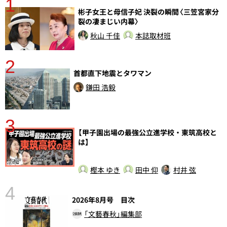
1
分
彬子女王と母信子妃 決裂の瞬間〈三笠宮家分
裂の凄まじい内幕〉
秋山 千佳
本誌取材班
2
首都直下地震とタワマン
鎌田 浩毅
3
【甲子園出場の最強公立進学校・東筑高校と
さ
は】
実
樫本 ゆき
田中 仰
村井 弦
4
2026年8月号 目次
「文藝春秋」編集部