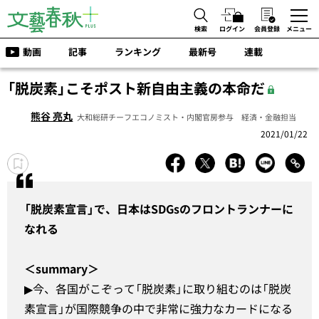
検索
ログイン
会員登録
メニュー
動画
記事
ランキング
最新号
連載
「脱炭素」こそポスト新自由主義の本命だ
熊谷 亮丸
大和総研チーフエコノミスト・内閣官房参与 経済・金融担当
2021/01/22
「脱炭素宣言」で、日本はSDGsのフロントランナーに
なれる
＜summary＞
▶︎今、各国がこぞって「脱炭素」に取り組むのは「脱炭
素宣言」が国際競争の中で非常に強力なカードになる