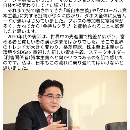
自体が様変わりしてきた頃でした。
それまで持て囃されてきた「新自由主義」や「グローバル資
本主義」に対する批判が徐々に広がり、ダボス全体に反省ム
ードが漂いはじめていました。ダボスの参加者に富裕層が
多く、かねてから「金持ちクラブ」と揶揄されることも影響
したと思います。
2010年代の後半は、世界中の先進国で格差が広がり、富
める者と貧しい者の溝が深まるばかりでした。そこで世界
のトレンドが大きく変わり、格差容認、株主至上主義から
環境やSDGsを重視した新しい資本主義、ステークホルダー
（利害関係者）資本主義へと向かいつつあるのを肌で感じた
のです。私は、日本もこの流れに乗り遅れてはいけないと
思いました。