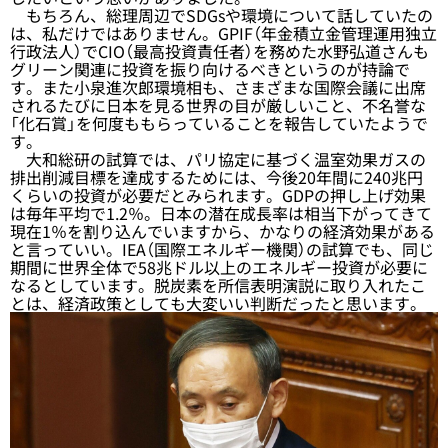
もちろん、総理周辺でSDGsや環境について話していたの
は、私だけではありません。GPIF（年金積立金管理運用独立
行政法人）でCIO（最高投資責任者）を務めた水野弘道さんも
グリーン関連に投資を振り向けるべきというのが持論で
す。また小泉進次郎環境相も、さまざまな国際会議に出席
されるたびに日本を見る世界の目が厳しいこと、不名誉な
「化石賞」を何度ももらっていることを報告していたようで
す。
大和総研の試算では、パリ協定に基づく温室効果ガスの
排出削減目標を達成するためには、今後20年間に240兆円
くらいの投資が必要だとみられます。GDPの押し上げ効果
は毎年平均で1.2％。日本の潜在成長率は相当下がってきて
現在1％を割り込んでいますから、かなりの経済効果がある
と言っていい。IEA（国際エネルギー機関）の試算でも、同じ
期間に世界全体で58兆ドル以上のエネルギー投資が必要に
なるとしています。脱炭素を所信表明演説に取り入れたこ
とは、経済政策としても大変いい判断だったと思います。