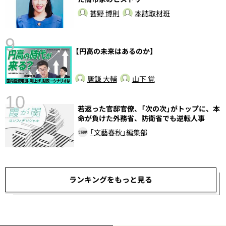
甚野 博則
本誌取材班
9
【円高の未来はあるのか】
前
唐鎌 大輔
山下 覚
10
若返った官邸官僚、「次の次」がトップに、本
命が負けた外務省、防衛省でも逆転人事
「文藝春秋」編集部
ランキングをもっと見る