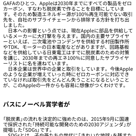
GAFAのひとつ、Appleは2030年までにすべての製品をゼロ
カーボン、すなわち脱炭素で作ることを目標にしていま
す。そのため製造エネルギー源が100％再生可能でない取引
先を、自社のサプライチェーンから排除する方針を打ち出
しました。
日本への影響という点では、現在Appleに部品を供給して
いるメーカーに大打撃を与えます。国内の主要サプライヤ
ーといえば、二次電池やコンデンサを供給する村田製作所
やTDK、モーターの日本電産などがありますが、回路基板
などを供給している日東電工はすでに脱炭素のための対策
を講じ、2030年までの再エネ100％に同意したサプライヤ
ーリストに名を連ねています。
日本企業は世界中の企業と取引をしています。今後Apple
のような企業が増えていった時にゼロカーボンに対応でき
ていなければ取引先をどんどん失うことになるということ
が、このAppleの一件からも容易に想像がつくわけです。
バスにノーベル賞学者が
「脱炭素」の流れを決定的に強めたのは、2015年9月に国連
で採択された「持続可能な開発のための2030アジェンダ」が
提唱した「SDGs」です。
SDGsとは、子や孫たちの世代に「きれいな地球」を残すた