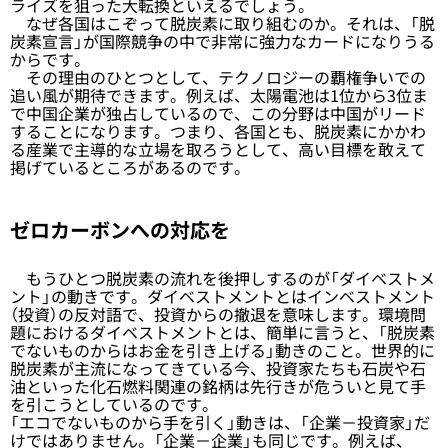
ライズを狙った大転換といえるでしょう。
なぜ各国はこぞって脱炭素に取り組むのか。それは、「脱
炭素宣言」が国際競争の中で非常に強力なカードになりうる
からです。
その理由のひとつとして、テクノロジーの覇権争いでの
追い風が期待できます。例えば、太陽電池は1位から3位ま
で中国企業が独占しているので、この分野は中国がリード
することになります。つまり、各国とも、脱炭素にかかわ
る産業で主導的な立場を取ろうとして、高い目標を敢えて
掲げているところがあるのです。
ゼロカーボンへの対応を
もうひとつ脱炭素の流れを後押しするのが「ダイベストメ
ント」の動きです。ダイベストメントとはインベストメント
（投資）の反対語で、投資からの撤退を意味します。環境問
題におけるダイベストメントとは、簡単に言うと、「脱炭素
でないものからはお金を引き上げる」動きのこと。世界的に
脱炭素が主流になってきている今、投資家たちも石炭や石
油といった化石燃料関連の銘柄は先行きが危ういと見て手
を引こうとしているのです。
「エコでないものから手を引く」動きは、「企業－投資家」だ
けではありません。「企業－企業」も同じです。例えば、