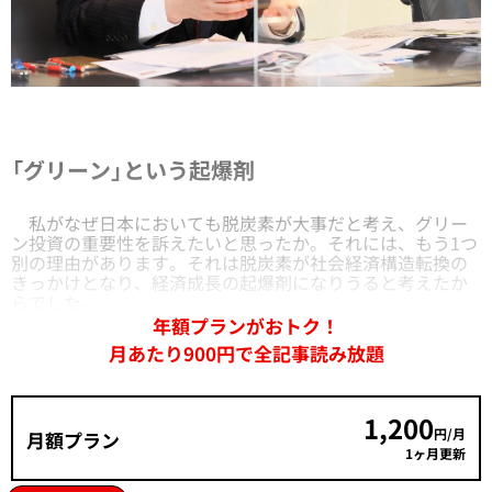
「グリーン」という起爆剤
私がなぜ日本においても脱炭素が大事だと考え、グリー
ン投資の重要性を訴えたいと思ったか。それには、もう1つ
別の理由があります。それは脱炭素が社会経済構造転換の
きっかけとなり、経済成長の起爆剤になりうると考えたか
らでした。
年額プランがおトク！
月あたり900円で全記事読み放題
1,200
円/月
月額プラン
1ヶ月更新