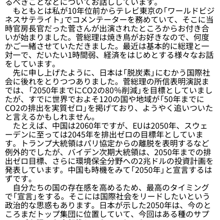
るべきことなどについてお話ししています。
もともとは私が10年位前からテレビ東京の「ワールドビジ
ネスサテライト」でコメンテーターを務めていて、そこに当
時官房長官だった菅さんが出演されたところからお付き合
いが始まりました。菅総理は焼き鳥がお好きなので、何度
かご一緒させていただきました。最近は基本的に総理と一
対一で、だいたい1時間弱、経済をはじめとする様々なお話
をしています。
先に申し上げたように、日本は「脱炭素」にむかう国際社
会に後れをとりつつありました。菅総理の所信表明演説ま
では、「2050年までにCO2の80％削減」を目標としていまし
たが、すでに世界でおよそ120の国や地域が「50年までに
CO2の排出を実質ゼロ」を掲げており、ようやく追いついた
と言えるかもしれません。
たとえば、中国は2060年ですが、EUは2050年、スウェ
ーデンに至っては2045年を排出ゼロの目標年としていま
す。トランプ大統領はパリ協定からの離脱を表明するなど
例外的でしたが、バイデン次期大統領は、2050年までの排
出ゼロ目標、さらに環境保全分野への2兆ドルの投資計画を
発表しています。中国も時機をみて「2050年」と宣言するは
ずです。
自分たちの国の存在感を高めるため、最高のタイミング
で「宣言」をする。そこには国際社会をリードしたいという
政治的な思惑もあります。日本が示した2050年は、今のと
ころまだトップ集団に位置していて、今回はある種のサプ