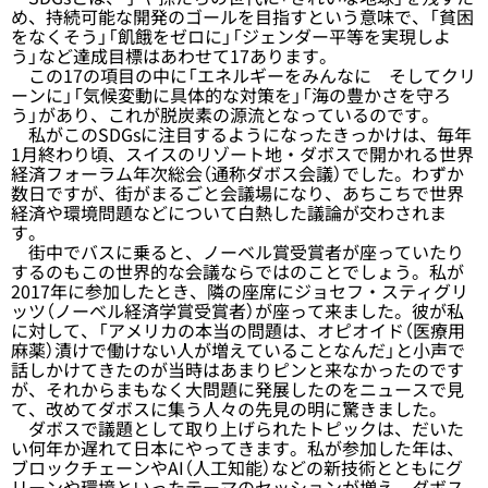
め、持続可能な開発のゴールを目指すという意味で、「貧困
をなくそう」「飢餓をゼロに」「ジェンダー平等を実現しよ
う」など達成目標はあわせて17あります。
この17の項目の中に「エネルギーをみんなに そしてクリ
ーンに」「気候変動に具体的な対策を」「海の豊かさを守ろ
う」があり、これが脱炭素の源流となっているのです。
私がこのSDGsに注目するようになったきっかけは、毎年
1月終わり頃、スイスのリゾート地・ダボスで開かれる世界
経済フォーラム年次総会（通称ダボス会議）でした。わずか
数日ですが、街がまるごと会議場になり、あちこちで世界
経済や環境問題などについて白熱した議論が交わされま
す。
街中でバスに乗ると、ノーベル賞受賞者が座っていたり
するのもこの世界的な会議ならではのことでしょう。私が
2017年に参加したとき、隣の座席にジョセフ・スティグリ
ッツ（ノーベル経済学賞受賞者）が座って来ました。彼が私
に対して、「アメリカの本当の問題は、オピオイド（医療用
麻薬）漬けで働けない人が増えていることなんだ」と小声で
話しかけてきたのが当時はあまりピンと来なかったのです
が、それからまもなく大問題に発展したのをニュースで見
て、改めてダボスに集う人々の先見の明に驚きました。
ダボスで議題として取り上げられたトピックは、だいた
い何年か遅れて日本にやってきます。私が参加した年は、
ブロックチェーンやAI（人工知能）などの新技術とともにグ
リーンや環境といったテーマのセッションが増え、ダボス