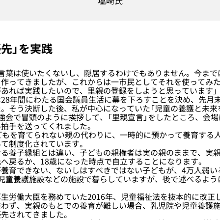
塩崎氏
優先」を実践
う言葉は使いたくないし、隠居するわけでもありません。今まで
を作ってきましたが、これからは一市民としてそれを使ってみ
があれば実践したいので、里親の登録をしようと思っています」
28年間にわたる国会議員生活に幕を下ろすことを決め、先月
た。そう決断した後、私が中心になっていた「児童の養護と未来
強会で冒頭のように挨拶して、「里親宣言」をしたところ、会
い拍手を送ってくれました。
どもを育てられない親の代わりに、一時的に預かって養育する
いて制度化されています。
る養子縁組とは違い、子どもの親権者は実の親のままで、実親
へ戻るか、18歳になった時点で自立することになります。
養育できない、ないしはすべきではない子どもが、4万人弱い
が児童養護施設などの施設で暮らしていますが、後で述べるよう
労働大臣を務めていた2016年、児童福祉法を抜本的に改正
整わず、実親のもとでの養育が難しい場合、乳児院や児童養護
優先されてきました。