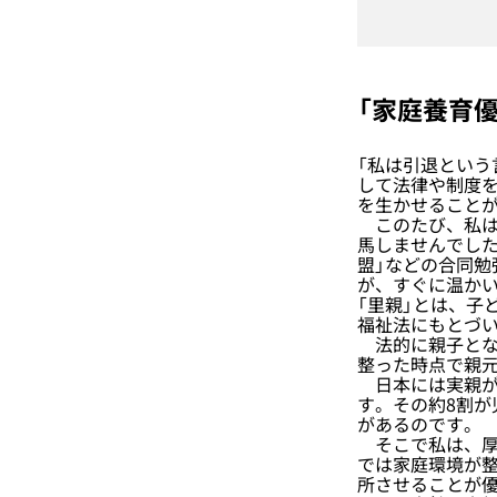
「家庭養育
「私は引退とい
して法律や制度
を生かせること
このたび、私は
馬しませんでし
盟」などの合同勉
が、すぐに温か
「里親」とは、子
福祉法にもとづ
法的に親子とな
整った時点で親元
日本には実親が
す。その約8割
があるのです。
そこで私は、厚生
では家庭環境が
所させることが