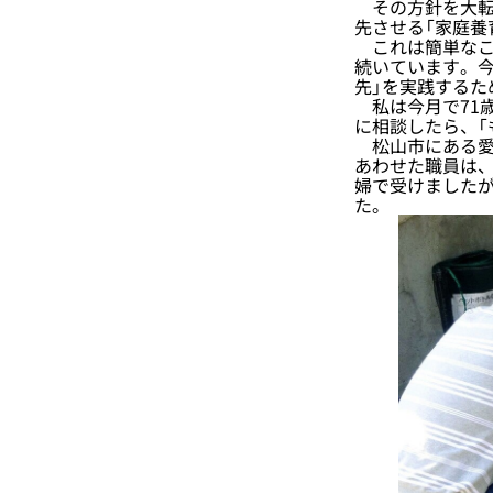
その方針を大転
先させる「家庭養
これは簡単なこ
続いています。
先」を実践するた
私は今月で71歳
に相談したら、「
松山市にある愛
あわせた職員は、
婦で受けましたが
た。