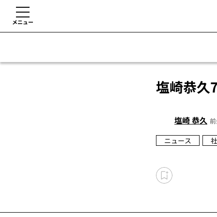
メニュー
塩崎恭久
塩崎 恭久
前
ニュース