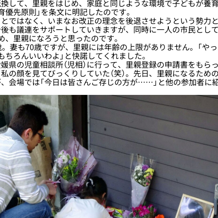
換して、里親をはじめ、家庭と同じような環境で子どもが養育
育優先原則」を条文に明記したのです。
とではなく、いまなお改正の理念を後退させようという勢力と
今後も議連をサポートしていきますが、同時に一人の市民として
め、里親になろうと思ったのです。
。妻も70歳ですが、里親には年齢の上限がありません。「やっ
もちろんいいわよ」と快諾してくれました。
媛県の児童相談所（児相）に行って、里親登録の申請書をもら
私の顔を見てびっくりしていた（笑）。先日、里親になるための
、会場では「今日は皆さんご存じの方が……」と他の参加者に