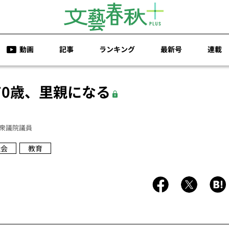
動画
記事
ランキング
最新号
連載
70歳、里親になる
衆議院議員
社会
教育