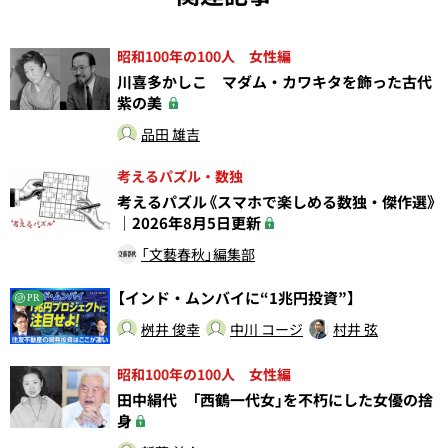
昭和100年の100人 女性編
川喜多かしこ マダム・カワキタを飾った古代
紫の美
品田 雄吉
考えるパズル・数独
考えるパズル《スマホで楽しめる数独・傑作選》
｜2026年8月5日更新
「文藝春秋」編集部
【インド・ムンバイに“1兆円投資”】
PR
桝井 俊幸
中川 コージ
村井 弦
昭和100年の100人 女性編
田中絹代 「西鶴一代女」を不朽にした女優の捨
身