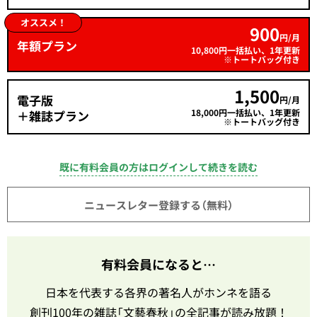
オススメ！
900
円/月
年額プラン
10,800円一括払い、1年更新
※トートバッグ付き
1,500
電子版
円/月
18,000円一括払い、1年更新
＋雑誌プラン
※トートバッグ付き
既に有料会員の方はログインして続きを読む
ニュースレター登録する（無料）
有料会員になると…
日本を代表する各界の著名人がホンネを語る
創刊100年の雑誌「文藝春秋」の全記事が読み放題！