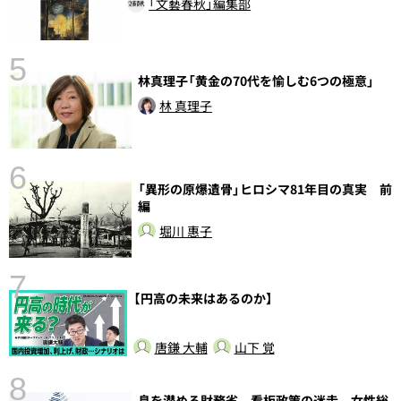
「文藝春秋」編集部
5
林真理子「黄金の70代を愉しむ6つの極意」
の
林 真理子
6
「異形の原爆遺骨」ヒロシマ81年目の真実 前
し
編
堀川 惠子
7
【円高の未来はあるのか】
唐鎌 大輔
山下 覚
8
息を潜める財務省、看板政策の迷走、女性総