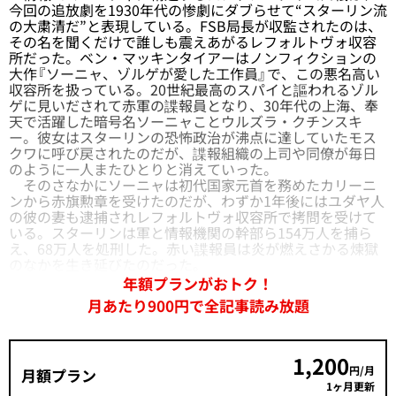
今回の追放劇を1930年代の惨劇にダブらせて“スターリン流
の大粛清だ”と表現している。FSB局長が収監されたのは、
その名を聞くだけで誰しも震えあがるレフォルトヴォ収容
所だった。ベン・マッキンタイアーはノンフィクションの
大作『ソーニャ、ゾルゲが愛した工作員』で、この悪名高い
収容所を扱っている。20世紀最高のスパイと謳われるゾル
ゲに見いだされて赤軍の諜報員となり、30年代の上海、奉
天で活躍した暗号名ソーニャことウルズラ・クチンスキ
ー。彼女はスターリンの恐怖政治が沸点に達していたモス
クワに呼び戻されたのだが、諜報組織の上司や同僚が毎日
のように一人またひとりと消えていった。
そのさなかにソーニャは初代国家元首を務めたカリーニ
ンから赤旗勲章を受けたのだが、わずか1年後にはユダヤ人
の彼の妻も逮捕されレフォルトヴォ収容所で拷問を受けて
いる。スターリンは軍と情報機関の幹部ら154万人を捕ら
え、68万人を処刑した。赤い諜報員は炎が燃えさかる煉獄
のなかを生き延びたのだった。
年額プランがおトク！
月あたり900円で全記事読み放題
1,200
円/月
月額プラン
1ヶ月更新