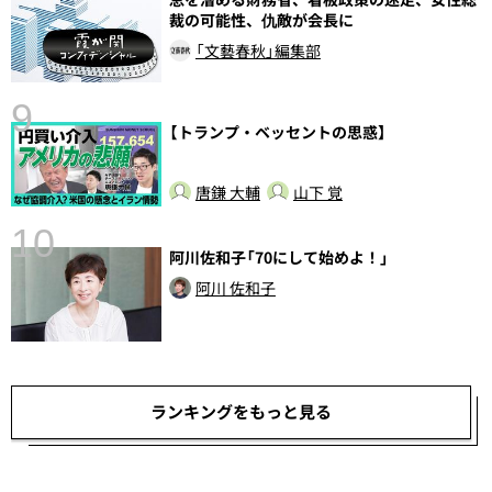
裁の可能性、仇敵が会長に
「文藝春秋」編集部
9
【トランプ・ベッセントの思惑】
前
唐鎌 大輔
山下 覚
10
阿川佐和子「70にして始めよ！」
阿川 佐和子
ランキングをもっと見る