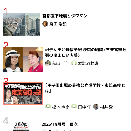
1
分
首都直下地震とタワマン
鎌田 浩毅
2
彬子女王と母信子妃 決裂の瞬間〈三笠宮家分
裂の凄まじい内幕〉
秋山 千佳
本誌取材班
3
【甲子園出場の最強公立進学校・東筑高校と
さ
は】
実
樫本 ゆき
田中 仰
村井 弦
4
2026年8月号 目次