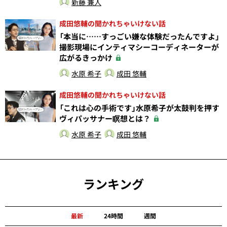
新藤 兼人
成田悠輔の聞かれちゃいけない話
「本当に……すっごい嫌な体験だったんですよ」
撮影現場にインティマシーコーディネーターが
広がるきっかけ
水原 希子
成田 悠輔
成田悠輔の聞かれちゃいけない話
「これは心の手術です」水原希子が太鼓判を押す
ヴィパッサナー瞑想とは？
水原 希子
成田 悠輔
ランキング
最新
24時間
週間