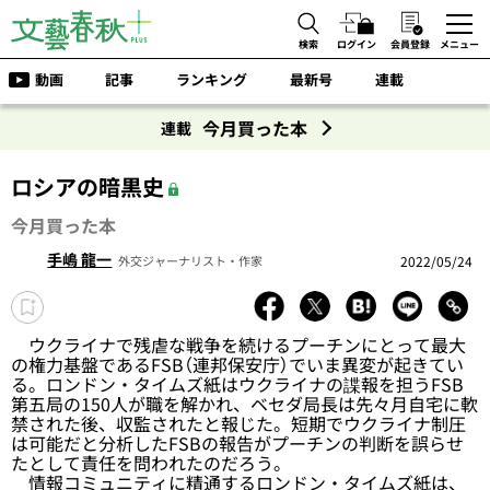
検索
ログイン
会員登録
メニュー
動画
記事
ランキング
最新号
連載
今月買った本
連載
ロシアの暗黒史
今月買った本
手嶋 龍一
2022/05/24
外交ジャーナリスト・作家
ウクライナで残虐な戦争を続けるプーチンにとって最大
の権力基盤であるFSB（連邦保安庁）でいま異変が起きてい
る。ロンドン・タイムズ紙はウクライナの諜報を担うFSB
第五局の150人が職を解かれ、ベセダ局長は先々月自宅に軟
禁された後、収監されたと報じた。短期でウクライナ制圧
は可能だと分析したFSBの報告がプーチンの判断を誤らせ
たとして責任を問われたのだろう。
情報コミュニティに精通するロンドン・タイムズ紙は、