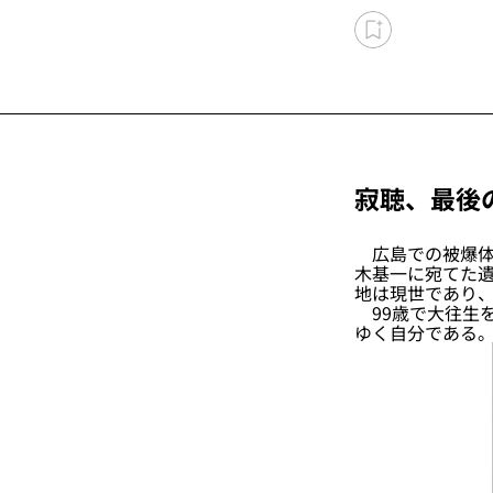
寂聴、最後
広島での被爆体
木基一に宛てた
地は現世であり
99歳で大往生
ゆく自分である