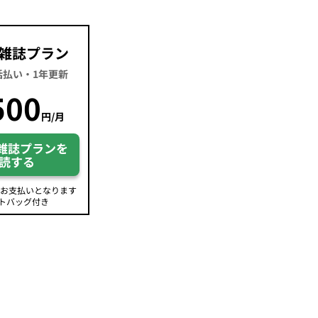
雑誌プラン
一括払い・1年更新
500
円/月
雑誌プランを
読する
のお支払いとなります
トバッグ付き