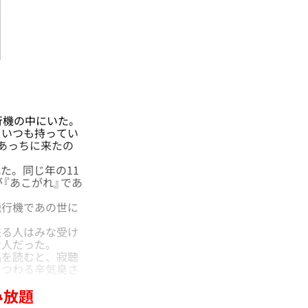
行機の中にいた。
、いつも持ってい
あっちに来たの
た。同じ年の11
『あこがれ』であ
行機であの世に
る人はみな受け
な人だった。
を読むと、寂聴
まつわる辛気臭さ
。
み放題