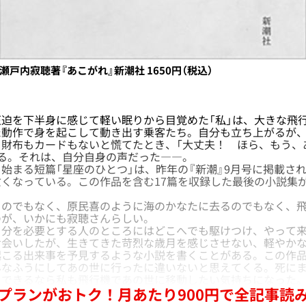
瀬戸内寂聴著『あこがれ』新潮社 1650円（税込）
迫を下半身に感じて軽い眠りから目覚めた「私」は、大きな飛
た動作で身を起こして動き出す乗客たち。自分も立ち上がるが
。財布もカードもないと慌てたとき、「大丈夫！ ほら、もう、
る。それは、自分自身の声だった――。
まる短篇「星座のひとつ」は、昨年の『新潮』9月号に掲載され
くなっている。この作品を含む17篇を収録した最後の小説集が
のでもなく、原民喜のように海のかなたに去るのでもなく、飛
のが、いかにも寂聴さんらしい。
分を必要とする人のところにはどこへでも駆けつけ、やって来
お会いしたが、生きてきた苛烈な歳月を感じさせない、軽やか
こる出来事を予見するような小説を書くことがある。この作品
んなふうにしてあの世に行ったに違いないと思えてくる。死に
、できるなら私も飛行機であの世に移動したい気持ちになった
プランがおトク！月あたり900円で全記事読