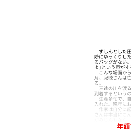
ずしんとした圧
妙にゆっくりし
るバッグがない
よ」という声がす
こんな場面から始
月、寂聴さんは亡
る。
三途の川を渡る
到着するという
生涯多忙で、自
入れた。晩年に
作家は自分に起
さんは本当にこ
がみじんもなく
年額