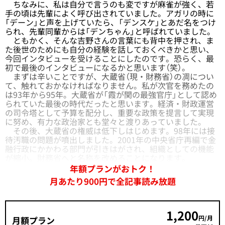
ちなみに、私は自分で言うのも変ですが麻雀が強く、若
手の頃は先輩によく呼び出されていました。アガリの時に
「デーン」と声を上げていたら、「デンスケ」とあだ名をつけ
られ、先輩同輩からは「デンちゃん」と呼ばれていました。
ともかく、そんな吉野さんの言葉にも背中を押され、ま
た後世のためにも自分の経験を話しておくべきかと思い、
今回インタビューを受けることにしたのです。恐らく、最
初で最後のインタビューになるかと思います（笑）。
まずは辛いことですが、大蔵省（現・財務省）の凋につい
て、触れておかなければなりません。私が次官を務めたの
は93年から95年。大蔵省が「霞が関の最強官庁」として認め
られていた最後の時代だったと思います。経済・財政運営
の司令塔として予算を配分し、重要な政策を提言して実現
に努め、有力な政治家とも堂々と渡りあっていました。
その後、大蔵省の権威は低下しはじめます。98年には接
待汚職の問題が噴出しました。2001年の中央省庁再編で金
融行政にかかわる部門が引きはがされ、組織としての機能
が縮小。財務省へと名称を改めることになります。
年額プランがおトク！
月あたり900円で全記事読み放題
1,200
円/月
月額プラン