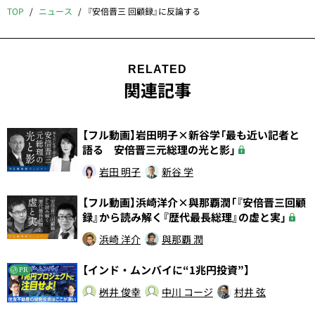
TOP
ニュース
『安倍晋三 回顧録』に反論する
RELATED
関連記事
【フル動画】岩田明子×新谷学「最も近い記者と
語る 安倍晋三元総理の光と影」
岩田 明子
新谷 学
【フル動画】浜崎洋介×與那覇潤「『安倍晋三回顧
録』から読み解く『歴代最長総理』の虚と実」
浜崎 洋介
與那覇 潤
【インド・ムンバイに“1兆円投資”】
PR
桝井 俊幸
中川 コージ
村井 弦