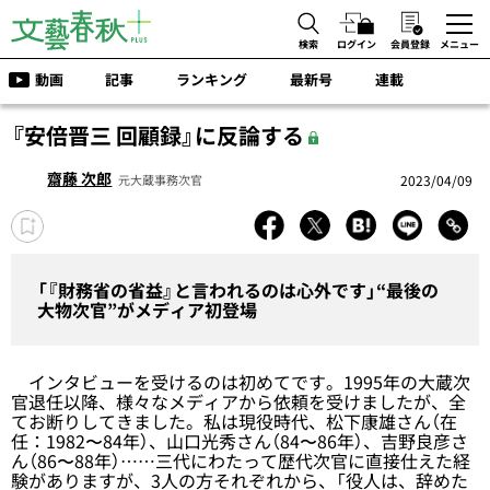
検索
ログイン
会員登録
メニュー
動画
記事
ランキング
最新号
連載
『安倍晋三 回顧録』に反論する
齋藤 次郎
2023/04/09
元大蔵事務次官
「『財務省の省益』と言われるのは心外です」“最後の
大物次官”がメディア初登場
インタビューを受けるのは初めてです。1995年の大蔵次
官退任以降、様々なメディアから依頼を受けましたが、全
てお断りしてきました。私は現役時代、松下康雄さん（在
任：1982〜84年）、山口光秀さん（84〜86年）、吉野良彦さ
ん（86〜88年）……三代にわたって歴代次官に直接仕えた経
験がありますが、3人の方それぞれから、「役人は、辞めた