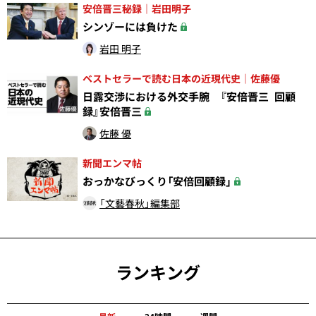
安倍晋三秘録｜岩田明子
シンゾーには負けた
岩田 明子
ベストセラーで読む日本の近現代史｜佐藤優
日露交渉における外交手腕 『安倍晋三 回顧
録』安倍晋三
佐藤 優
新聞エンマ帖
おっかなびっくり「安倍回顧録」
「文藝春秋」編集部
ランキング