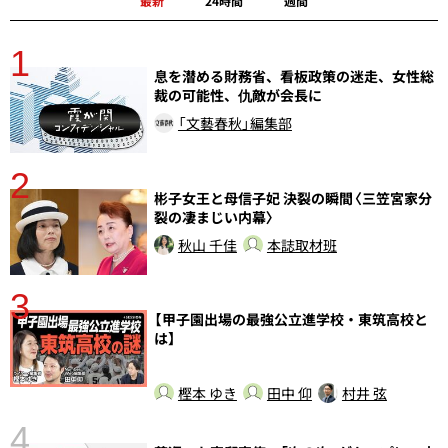
最新
24時間
週間
1
分
息を潜める財務省、看板政策の迷走、女性総
裁の可能性、仇敵が会長に
「文藝春秋」編集部
2
彬子女王と母信子妃 決裂の瞬間〈三笠宮家分
裂の凄まじい内幕〉
秋山 千佳
本誌取材班
3
さ
【甲子園出場の最強公立進学校・東筑高校と
実
は】
樫本 ゆき
田中 仰
村井 弦
4