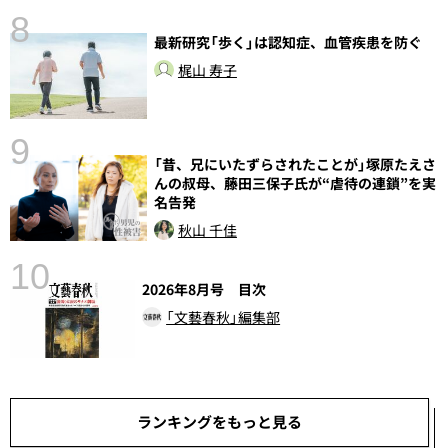
8
最新研究「歩く」は認知症、血管疾患を防ぐ
梶山 寿子
9
語
「昔、兄にいたずらされたことが」塚原たえさ
んの叔母、藤田三保子氏が“虐待の連鎖”を実
名告発
秋山 千佳
10
2026年8月号 目次
「文藝春秋」編集部
ランキングをもっと見る