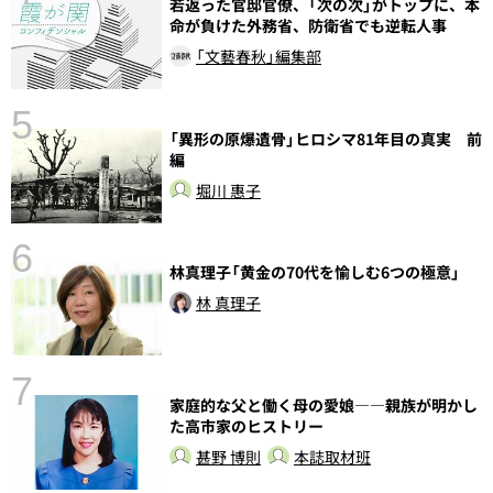
若返った官邸官僚、「次の次」がトップに、本
命が負けた外務省、防衛省でも逆転人事
「文藝春秋」編集部
5
の
「異形の原爆遺骨」ヒロシマ81年目の真実 前
編
堀川 惠子
6
し
林真理子「黄金の70代を愉しむ6つの極意」
林 真理子
7
家庭的な父と働く母の愛娘――親族が明かし
た高市家のヒストリー
甚野 博則
本誌取材班