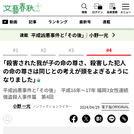
検索
ログイン
会員登録
メニュー
動画
記事
ランキング
最新号
連載
平成凶悪事件と「その後」｜小野一光
連載
#1
#2
#3
#4
「殺害された我が子の命の尊さ、殺害した犯人
の命の尊さは同じとの考えが頭をよぎるように
なりました」
平成凶悪事件と「その後」 平成16年～17年 福岡3女性連続
強盗殺人事件篇 第4回
小野 一光
ノンフィクションライター
2024/04/29
電子版ORIGINAL