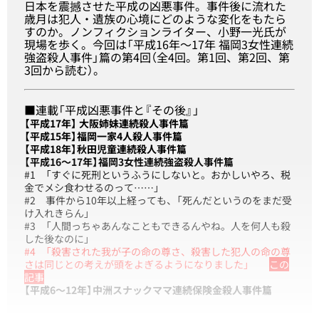
日本を震撼させた平成の凶悪事件。事件後に流れた
歳月は犯人・遺族の心境にどのような変化をもたら
すのか。ノンフィクションライター、小野一光氏が
現場を歩く。今回は「平成16年～17年 福岡3女性連続
強盗殺人事件」篇の第4回（全4回。
第1回
、
第2回
、
第
3回
から読む）。
■連載「平成凶悪事件と『その後』」
【平成17年】
大阪姉妹連続殺人事件篇
【平成15年】
福岡一家4人殺人事件篇
【平成18年】
秋田児童連続殺人事件篇
【平成16～17年】
福岡3女性連続強盗殺人事件篇
#1
「すぐに死刑というふうにしないと。おかしいやろ、税
金でメシ食わせるのって……」
#2
事件から10年以上経っても、「死んだというのをまだ受
け入れきらん」
#3
「人間っちゃあんなこともできるんやね。人を何人も殺
した後なのに」
#4
「殺害された我が子の命の尊さ、殺害した犯人の命の尊
さは同じとの考えが頭をよぎるようになりました」
この
記事
【平成6～12年】
中洲スナックママ連続保険金殺人事件篇