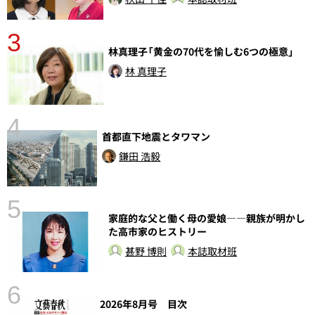
3
さ
林真理子「黄金の70代を愉しむ6つの極意」
実
林 真理子
4
首都直下地震とタワマン
鎌田 浩毅
5
の
家庭的な父と働く母の愛娘――親族が明かし
た高市家のヒストリー
甚野 博則
本誌取材班
6
し
2026年8月号 目次