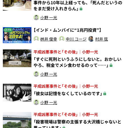
事件から10年以上経っても、「死んだというの
をまだ受け入れきらん」
小野 一光
【インド・ムンバイに“1兆円投資”】
PR
桝井 俊幸
中川 コージ
村井 弦
平成凶悪事件と「その後」｜小野一光
「すぐに死刑というふうにしないと。おかしい
やろ、税金でメシ食わせるのって……」
小野 一光
平成凶悪事件と「その後」｜小野一光
「彼女は記憶をなくしているのです」
小野 一光
平成凶悪事件と「その後」｜小野一光
「殺害現場は警察の主張する大沢橋じゃないと
思っています」