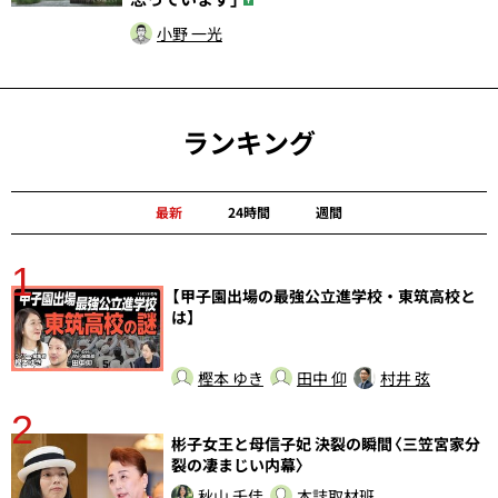
小野 一光
ランキング
最新
24時間
週間
1
分
【甲子園出場の最強公立進学校・東筑高校と
は】
樫本 ゆき
田中 仰
村井 弦
2
彬子女王と母信子妃 決裂の瞬間〈三笠宮家分
裂の凄まじい内幕〉
秋山 千佳
本誌取材班