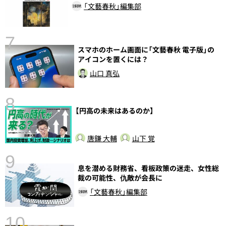
「文藝春秋」編集部
7
スマホのホーム画面に「文藝春秋 電子版」の
アイコンを置くには？
山口 真弘
8
【円高の未来はあるのか】
唐鎌 大輔
山下 覚
9
息を潜める財務省、看板政策の迷走、女性総
前
裁の可能性、仇敵が会長に
「文藝春秋」編集部
10