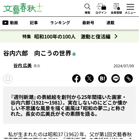
検索
ログイン
会員登録
メニュー
動画
記事
ランキング
最新号
連載
昭和100年の100人 激動と復活編
特集
谷内六郎 向こうの世界
谷内 広美
2024/07/09
長女
『週刊新潮』の表紙絵を創刊から25年間描いた画家・
谷内六郎（1921〜1981）。実在しないのにどこか懐か
しい不思議な風景を描く画風は「昭和の夢二」と称さ
れた。長女の広美氏がその素顔を語る。
私が生まれたのは昭和37（1962）年、父が第1回文藝春秋