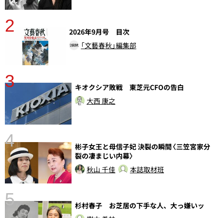
2
2026年9月号 目次
「文藝春秋」編集部
3
キオクシア敗戦 東芝元CFOの告白
大西 康之
4
彬子女王と母信子妃 決裂の瞬間〈三笠宮家分
裂の凄まじい内幕〉
秋山 千佳
本誌取材班
5
杉村春子 お芝居の下手な人、大っ嫌いッ
し