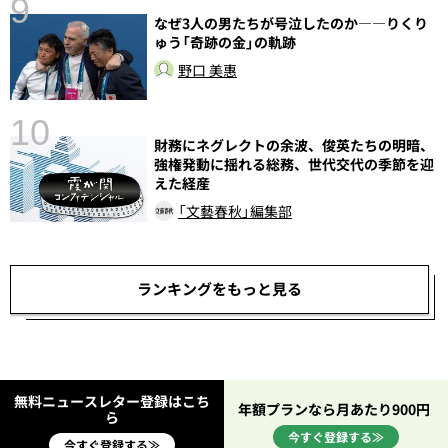
9
なぜ3人の男たちが号泣したのか――りくり
ゅう「奇跡の金」の軌跡
野口 美惠
10
財務にネグレクトの余波、俊英たちの明暗、
総
強権発動に揺れる総務、世代交代の季節を迎
えた経産
「文藝春秋」編集部
ランキングをもっと見る
無料ニュースレター登録はこち
年額プランなら月あたり900円
ら
今すぐ登録する≫
今すぐ登録する≫