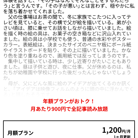
う」と言うんです。「その子が悪い」とは言わず、穏やかに私
を落ち着かせてくれました。
父の仕事場はお茶の間で、冬に家族でこたつに入ってテ
レビを見ていると、その横で父が絵を描いている。弟が小
さい頃は、膝に乗せてお話をしながら描いていました。絵
を描く時の絵の具は、お菓子の空き箱などに沢山入れてい
ました。絵の具は小学校でも使う、普通の水彩やポスター
カラー。表紙絵は、決まったサイズのベニヤ板にボール紙
やイラストボードを貼り、その上に描いていました。かな
り色を塗り重ねるので、画用紙では反ってしまうのです。
集中して描いている時は、少し近寄りがたいこともあり
ました。昼は子供と遊び、夜に仕事。父が休めるのは、私
たちが幼稚園や学校に行った後だったんじゃないでしょう
か。
母が、父にどんな風に絵のアイデアが出てくるのか訊く
と、「アイデアは映像フィルムのように頭の中に浮かんでく
る」と話したそうです。
年額プランがおトク！
月あたり900円で全記事読み放題
1,200
円/月
月額プラン
1ヶ月更新