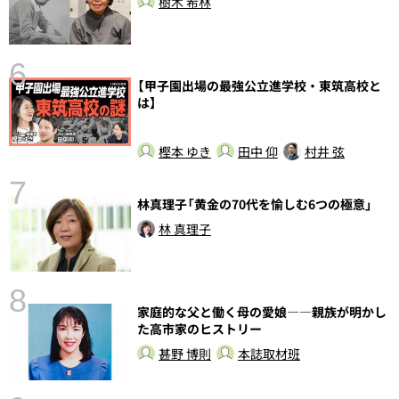
樹木 希林
6
【甲子園出場の最強公立進学校・東筑高校と
は】
樫本 ゆき
田中 仰
村井 弦
7
林真理子「黄金の70代を愉しむ6つの極意」
林 真理子
8
家庭的な父と働く母の愛娘――親族が明かし
前
た高市家のヒストリー
甚野 博則
本誌取材班