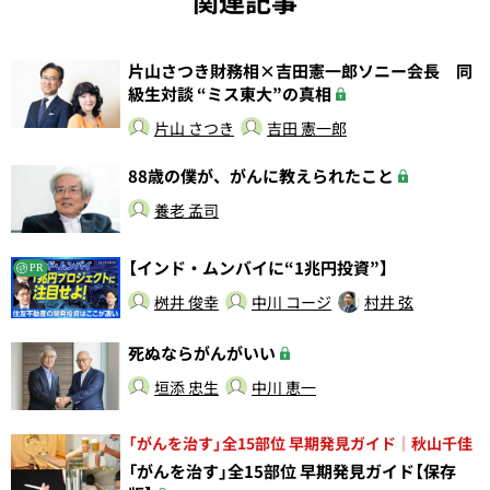
関連記事
片山さつき財務相×吉田憲一郎ソニー会長 同
級生対談 “ミス東大”の真相
片山 さつき
吉田 憲一郎
88歳の僕が、がんに教えられたこと
養老 孟司
【インド・ムンバイに“1兆円投資”】
PR
桝井 俊幸
中川 コージ
村井 弦
死ぬならがんがいい
垣添 忠生
中川 恵一
「がんを治す」全15部位 早期発見ガイド｜秋山千佳
「がんを治す」全15部位 早期発見ガイド【保存