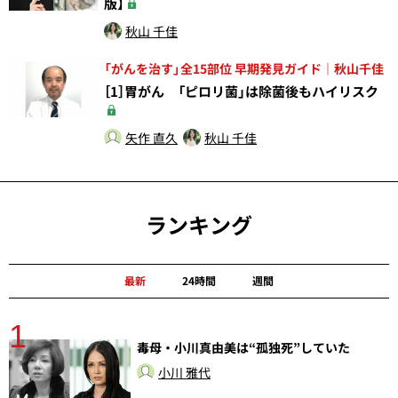
版】
秋山 千佳
「がんを治す」全15部位 早期発見ガイド｜秋山千佳
［1］胃がん 「ピロリ菌」は除菌後もハイリスク
矢作 直久
秋山 千佳
ランキング
最新
24時間
週間
1
分
毒母・小川真由美は“孤独死”していた
小川 雅代