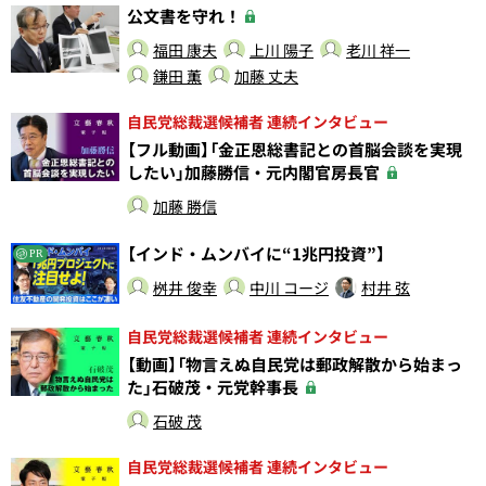
公文書を守れ！
福田 康夫
上川 陽子
老川 祥一
鎌田 薫
加藤 丈夫
自民党総裁選候補者 連続インタビュー
【フル動画】「金正恩総書記との首脳会談を実現
したい」加藤勝信・元内閣官房長官
加藤 勝信
【インド・ムンバイに“1兆円投資”】
PR
桝井 俊幸
中川 コージ
村井 弦
自民党総裁選候補者 連続インタビュー
【動画】「物言えぬ自民党は郵政解散から始まっ
た」石破茂・元党幹事長
石破 茂
自民党総裁選候補者 連続インタビュー