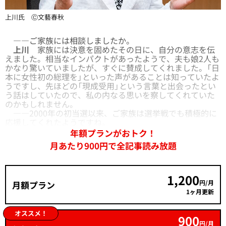
上川氏 Ⓒ文藝春秋
――ご家族には相談しましたか。
上川
家族には決意を固めたその日に、自分の意志を伝
えました。相当なインパクトがあったようで、夫も娘2人も
かなり驚いていましたが、すぐに賛成してくれました。「日
本に女性初の総理を」といった声があることは知っていたよ
うですし、先ほどの「現成受用」という言葉と出会ったとい
う話はしていたので、私の内なる思いを察してくれていた
のかもしれません。
――2000年の初当選以来、ご家族は選挙戦でも積極的に
応援してくれたようですね。
年額プランがおトク！
月あたり900円で全記事読み放題
1,200
円/月
月額プラン
1ヶ月更新
オススメ！
900
円/月