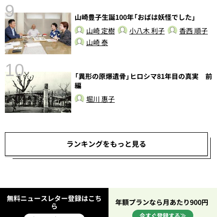
9
山崎豊子生誕100年「おばは妖怪でした」
山崎 定樹
小八木 利子
香西 順子
山崎 泰
10
「異形の原爆遺骨」ヒロシマ81年目の真実 前
編
堀川 惠子
ランキングをもっと見る
無料ニュースレター登録はこち
年額プランなら月あたり900円
ら
今すぐ登録する≫