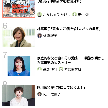
【横浜vs沖縄尚学を徹底分析】
かみじょう たけし
田中 仰
6
林真理子「黄金の70代を愉しむ6つの極意」
し
林 真理子
7
家庭的な父と働く母の愛娘――親族が明かし
た高市家のヒストリー
甚野 博則
本誌取材班
8
阿川佐和子「70にして始めよ！」
前
阿川 佐和子