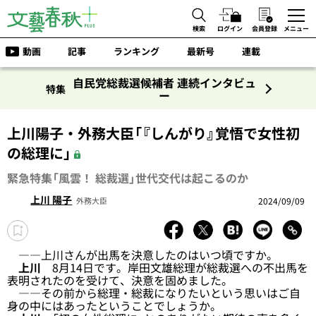
検索
ログイン
会員登録
メニュー
動画
記事
ランキング
最新号
連載
自民党総裁選候補者 連続インタビュ
特集
ー
上川陽子・外務大臣「『しんがり』覚悟で女性初
の総理に」
緊急特集「風雲！ 総裁選」世代交代は起こるのか
上川 陽子
2024/09/09
外務大臣
――上川さんが出馬を決意したのはいつ頃ですか。
上川
8月14日です。岸田文雄総理が総裁選への不出馬を
表明されたのを受けて、決意を固めました。
――その前から総理・総裁になりたいという思いはご自
身の中にはあったということでしょうか。