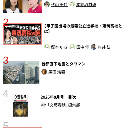
秋山 千佳
本誌取材班
2
【甲子園出場の最強公立進学校・東筑高校と
は】
樫本 ゆき
田中 仰
村井 弦
3
首都直下地震とタワマン
鎌田 浩毅
4
さ
2026年8月号 目次
実
「文藝春秋」編集部
5