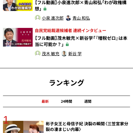
【フル動画】小泉進次郎×青山和弘「わが政権構
想」
小泉 進次郎
青山 和弘
自民党総裁選候補者 連続インタビュー
【フル動画】茂木敏充×新谷学「『増税ゼロ』は本
当に可能か？」
茂木 敏充
新谷 学
ランキング
最新
24時間
週間
1
分
彬子女王と母信子妃 決裂の瞬間〈三笠宮家分
裂の凄まじい内幕〉