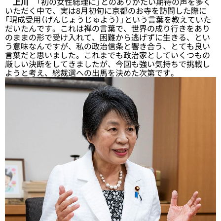
上川
「初の女性総理に」とのありがたい期待の声を多く
いただく中で、実は8月初旬に京都のお寺を訪問した際に
「現成受用（げんじょうじゅよう）」という言葉を教えていた
だいたんです。これは禅の言葉で、世界の成り行きをあり
のままの形で受け入れて、困難から逃げずに生きる、とい
う意味なんですが、私の政治信条と響き合う、とても良い
言葉だと思いました。これまでも政治家としていくつもの
厳しい決断をしてきましたが、今回も強い気持ちで挑戦し
ようと考え、総裁選への出馬を決めた次第です。