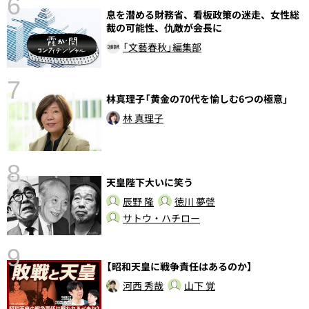
6
息を潜める財務省、看板政策の迷走、女性総
し
裁の可能性、仇敵が会長に
「文藝春秋」編集部
7
林真理子「黄金の70代を愉しむ6つの極意」
林 真理子
8
天皇陛下大いに笑う
前
辰野 隆
徳川 夢聲
サトウ・ハチロー
9
【昭和天皇に戦争責任はあるのか】
河西 秀哉
山下 覚