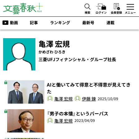
検索
ログイン
会員登録
メニュー
動画
記事
ランキング
最新号
連載
亀澤 宏規
かめざわ ひろき
三菱UFJフィナンシャル・グループ社長
AIと働いてみて得意と不得意が見えてき
た
亀澤 宏規
伊藤 錬
2025/10/09
『男子の本懐』というパーパス
亀澤 宏規
2023/04/09