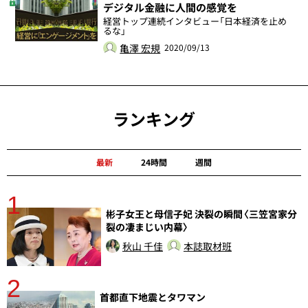
デジタル金融に人間の感覚を
経営トップ連続インタビュー「日本経済を止め
るな」
亀澤 宏規
2020/09/13
ランキング
最新
24時間
週間
1
分
彬子女王と母信子妃 決裂の瞬間〈三笠宮家分
裂の凄まじい内幕〉
秋山 千佳
本誌取材班
2
首都直下地震とタワマン