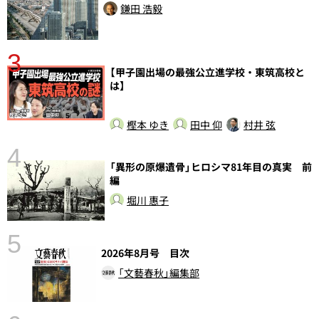
鎌田 浩毅
3
【甲子園出場の最強公立進学校・東筑高校と
は】
樫本 ゆき
田中 仰
村井 弦
4
さ
「異形の原爆遺骨」ヒロシマ81年目の真実 前
実
編
堀川 惠子
5
2026年8月号 目次
「文藝春秋」編集部