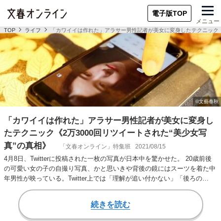
電子版TOP
メニュー
TOP
ライフ
「カワイイは作れた」アラサー男性記者が美女に変身したテクニック《2
「カワイイは作れた」アラサー男性記者が美女に変身し
たテクニック《2万3000回リツイートされた“美少女写
真”の真相》
「文春オンライン」特集班
2021/08/15
4月8日、Twitterに投稿された一枚の写真が日本中を驚かせた。 20歳前後
の可愛い女の子の自撮り写真、かと思いきや背後の鏡にはスーツを着た中
年男性が映っている。Twitter上では「理解が追い付かない」「後ろの…
続きを読む