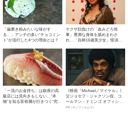
「歯磨き粉みたいな味がす
ヤクザ顔負けの「血みどろ情
る…」アンチの多い“チョコミン
事」豊満な身体を舐めまわさ
ト”が流行した4つの理由とは？
れ…「自称16歳美少女」怪演
中、かたせ梨乃（69）の美しす
ぎる“熟れ方”
「一流のお金持ち」は銀座の高
《映画『Michael／マイケル』》
級店には見向きもしない…“本
父ジョセフ・ジャクソン役、コ
物”を知る富裕層が行きつく“究極
ールマン・ドミンゴ オフィシャ
のスシ”の正体
ルインタビュー“観客を魅了した
PR（キノフィルムズ）
名優、複雑な父親像への想いを
語る”《日本興収70億円突破》