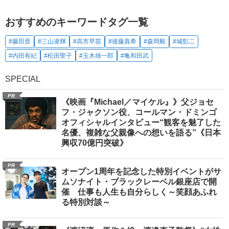
おすすめのキーワードタグ一覧
#藤田晋
#三山凌輝
#高市早苗
#後藤真希
#森岡毅
#城彰二
#内田有紀
#松田聖子
#玉木雄一郎
#亀和田武
SPECIAL
PR
《映画『Michael／マイケル』》父ジョセ
フ・ジャクソン役、コールマン・ドミンゴ
オフィシャルインタビュー“観客を魅了した
名優、複雑な父親像への想いを語る”《日本
興収70億円突破》
PR
オープン1周年を記念した特別イベントがサ
ムソナイト・ブラックレーベル銀座店で開
催 仕事も人生も自分らしく～笑顔あふれ
る特別対談～
PR