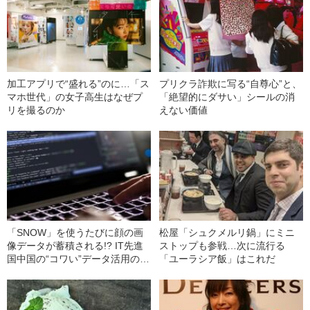
加工アプリで“盛れる”のに…「ス
プリクラ詐欺に写る“自尊心”と、
マホ世代」の女子高生はなぜプ
「絶望的にダサい」シールの消
リを撮るのか
えない価値
「SNOW」を使うたびに顔の画
松屋「シュクメルリ鍋」にミニ
像データが蓄積される!? IT先進
ストップも参戦…次に流行る
国中国の“コワい”データ活用の実
「ユーラシア飯」はこれだ
情