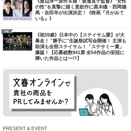
《渡辺淳一原作＆娘・渡邉直子監督》“女性
の性”を真摯に描く意欲作に黒木瞳・西岡德
馬・吉田羊が出演決定！《映画『月がみて
いる』》
PR
《祝59歳》日本中の【ステイサム愛】が大
暴走！ “勝手に”生誕祭試写会開催！ 主演も
助演も全部ステイサム！「ステサミー賞」
爆誕！【応募総数941票 全54作品の栄冠に
輝いた作品とはー!?】
PRESENT & EVENT