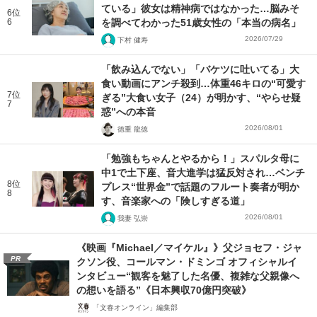
ている」彼女は精神病ではなかった…脳みそ
6位
6
を調べてわかった51歳女性の「本当の病名」
2026/07/29
下村 健寿
「飲み込んでない」「バケツに吐いてる」大
食い動画にアンチ殺到…体重46キロの“可愛す
7位
ぎる”大食い女子（24）が明かす、“やらせ疑
7
惑”への本音
2026/08/01
徳重 龍徳
「勉強もちゃんとやるから！」スパルタ母に
中1で土下座、音大進学は猛反対され…ベンチ
8位
プレス“世界金”で話題のフルート奏者が明か
8
す、音楽家への「険しすぎる道」
2026/08/01
我妻 弘崇
《映画『Michael／マイケル』》父ジョセフ・ジャ
PR
クソン役、コールマン・ドミンゴ オフィシャルイ
ンタビュー“観客を魅了した名優、複雑な父親像へ
の想いを語る”《日本興収70億円突破》
「文春オンライン」編集部