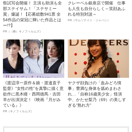
祭試写会開催！ 主演も助演も全
クレーベル銀座店で開催 仕事
部ステイサム！「ステサミー
も人生も自分らしく～笑顔あふ
賞」爆誕！【応募総数941票 全
れる特別対談～
54作品の栄冠に輝いた作品とは
PR（サムソナイト・ジャパン）
ー!?】
PR（（株）キノフィルムズ）
《渡辺淳一原作＆娘・渡邉直子
ヤクザ顔負けの「血みどろ情
監督》“女性の性”を真摯に描く意
事」豊満な身体を舐めまわさ
欲作に黒木瞳・西岡德馬・吉田
れ…「自称16歳美少女」怪演
羊が出演決定！《映画『月がみ
中、かたせ梨乃（69）の美しす
ている』》
ぎる“熟れ方”
PR（キノフィルムズ）