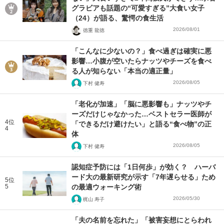
グラビアも話題の“可愛すぎる”大食い女子
（24）が語る、驚愕の食生活
2026/08/01
徳重 龍徳
「こんなに少ないの？」食べ過ぎは確実に悪
影響…小腹が空いたらナッツやチーズを食べ
る人が知らない「本当の適正量」
2026/08/05
下村 健寿
「老化が加速」「脳に悪影響も」ナッツやチ
ーズだけじゃなかった…ベストセラー医師が
4位
「できるだけ避けたい」と語る“食べ物”の正
4
体
2026/08/05
下村 健寿
認知症予防には「1日何歩」が効く？ ハーバ
ード大の最新研究が示す「7年遅らせる」ため
5位
5
の最適ウォーキング術
2026/05/30
梶山 寿子
「夫の名前を忘れた」「被害妄想にとらわれ