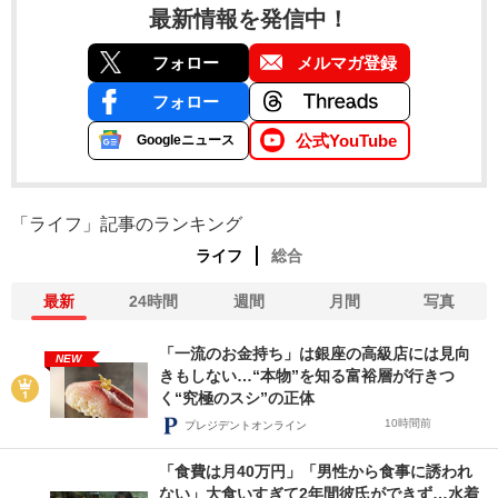
最新情報を発信中！
フォロー
メルマガ登録
フォロー
公式YouTube
Googleニュース
「ライフ」記事のランキング
ライフ
総合
最新
24時間
週間
月間
写真
「一流のお金持ち」は銀座の高級店には見向
NEW
きもしない…“本物”を知る富裕層が行きつ
く“究極のスシ”の正体
10時間前
プレジデントオンライン
「食費は月40万円」「男性から食事に誘われ
ない」大食いすぎて2年間彼氏ができず…水着