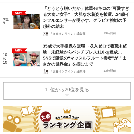
「とうとう脱いだか」体重46キロの“可愛すぎ
NEW
る大食い女子”→大胆な水着姿を披露…24歳イ
9位
ンフルエンサーが明かす、グラビア挑戦の予
9
想外の結末
19時間前
「文春オンライン」編集部
35歳で大手損保を退職→収入ゼロで夜職も経
NEW
験→未経験からベンチプレス110kg達成…
10
SNSで話題の“マッスルフルート奏者”が「ま
位
10
さかの世界金」を掴むまで
12時間前
「文春オンライン」編集部
11位から20位を見る