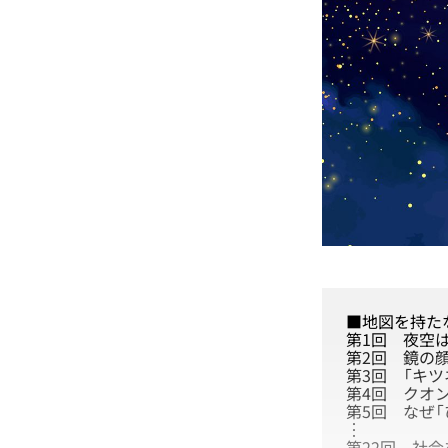
■地図を持た
第1回
夜空は
第2回
鏡の
第3回
「キ
第4回
クオ
第5回
なぜ
︙
第22回
社会