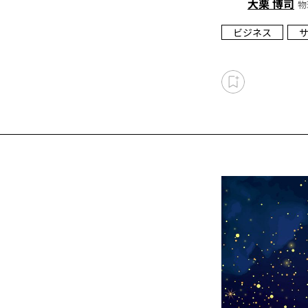
大栗 博司
物
ビジネス