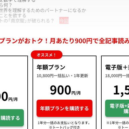
ら何？
は世界を理解するためのパートナーになるか
ことを欲する
トの「南京錠」が破られる？
今回
プランがおトク！月あたり900円で全記事読
オススメ！
年額プラン
電子版＋
10,800円一括払い・1年更新
18,000円
900
1,
00
円/月
円/月
電子版+
年額プランを購読する
購
を購読する
1年分一括のお支払いとなります。
※1年分一括
※トートバッグ付き
※トー