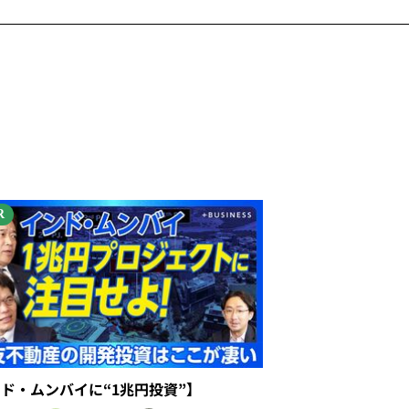
R
ンド・ムンバイに“1兆円投資”】