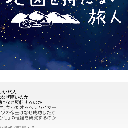
ない旅人
なぜ暗いのか
顔はなぜ反転するのか
ツネ」だったオッペンハイマー
ンツの帝王はなぜ成功したか
「ひも」の理論を研究するのか
を数学で理解する