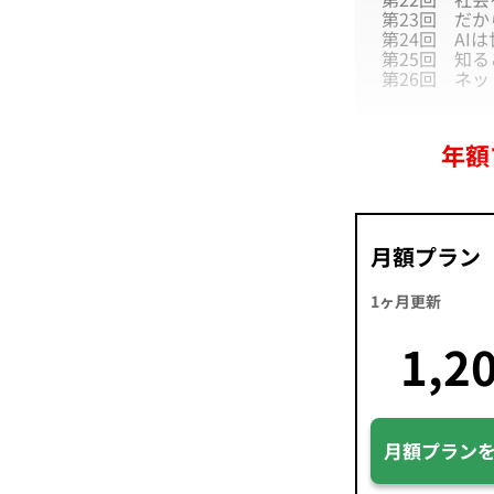
第23回
だか
第24回
AI
第25回
知る
第26回
ネッ
年額
月額プラン
1ヶ月更新
1,2
月額プラン