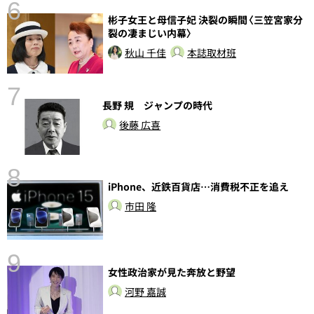
6
彬子女王と母信子妃 決裂の瞬間〈三笠宮家分
裂の凄まじい内幕〉
秋山 千佳
本誌取材班
7
長野 規 ジャンプの時代
後藤 広喜
8
iPhone、近鉄百貨店…消費税不正を追え
し
市田 隆
9
女性政治家が見た奔放と野望
河野 嘉誠