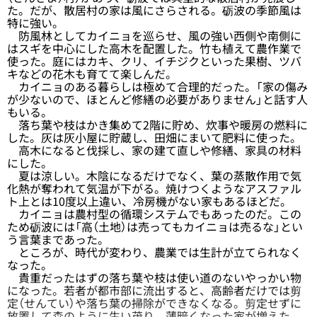
た。だが、散居村の家は風にさらされる。砺波の季節風は
特に強い。
防風林としてカイニョを巡らせ、風の強い西側や南側に
はスギを中心にした高木を配置した。竹も植えて農作業で
使った。庭にはカキ、クリ、イチジクといった果樹、ツバ
キなどの花木も育てて楽しんだ。
カイニョのある暮らしは極めて合理的だった。「家の傷み
が少ないので、ほとんど修繕の必要がありません」と話す人
もいる。
落ち葉や枝はかき集めて2階に貯め、炊事や暖房の燃料に
した。灰は灰小屋に貯蔵し、田畑にまいて肥料に使った。
高木になると伐採し、家の建て直しや修繕、家具の材料
にした。
夏は涼しい。木陰になるだけでなく、葉の蒸散作用で気
化熱が奪われて気温が下がる。焼けつくようなアスファル
ト上とは10度以上違い、冷房機がない家もあるほどだ。
カイニョは農村型の循環システムでもあったのだ。この
ため砺波には「高（土地）は売ってもカイニョは売るな」とい
う言葉まであった。
ところが、時代が変わり、農業では生計が立てられなく
なった。
貴重だったはずの落ち葉や枝は使い道のないやっかい物
になった。若者が都市部に流出すると、高齢者だけでは剪
定（せんてい）や落ち葉の掃除ができなくなる。剪定せずに
放置して森のように生い茂り、薄暗くなった家が増えた。