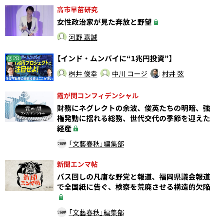
高市早苗研究
女性政治家が見た奔放と野望
河野 嘉誠
【インド・ムンバイに“1兆円投資”】
PR
桝井 俊幸
中川 コージ
村井 弦
霞が関コンフィデンシャル
財務にネグレクトの余波、俊英たちの明暗、強
権発動に揺れる総務、世代交代の季節を迎えた
経産
「文藝春秋」編集部
新聞エンマ帖
パス回しの凡庸な野党と報道、福岡県議会報道
で全国紙に告ぐ、検察を荒廃させる構造的欠陥
「文藝春秋」編集部