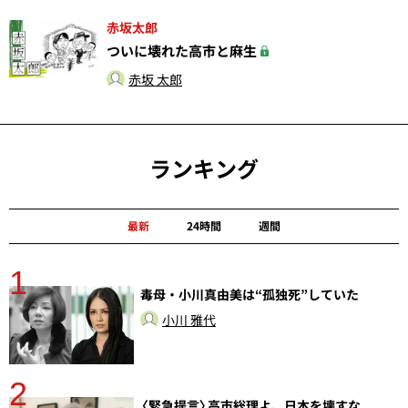
赤坂太郎
ついに壊れた高市と麻生
赤坂 太郎
ランキング
最新
24時間
週間
1
毒母・小川真由美は“孤独死”していた
小川 雅代
2
〈緊急提言〉高市総理よ、日本を壊すな