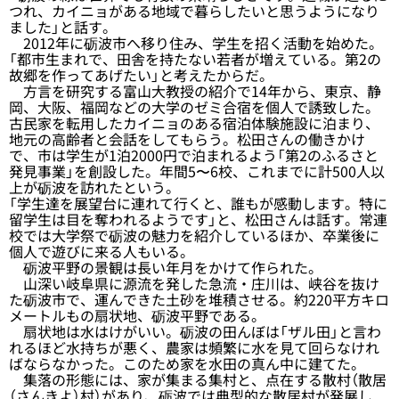
つれ、カイニョがある地域で暮らしたいと思うようになり
ました」と話す。
2012年に砺波市へ移り住み、学生を招く活動を始めた。
「都市生まれで、田舎を持たない若者が増えている。第2の
故郷を作ってあげたい」と考えたからだ。
方言を研究する富山大教授の紹介で14年から、東京、静
岡、大阪、福岡などの大学のゼミ合宿を個人で誘致した。
古民家を転用したカイニョのある宿泊体験施設に泊まり、
地元の高齢者と会話をしてもらう。松田さんの働きかけ
で、市は学生が1泊2000円で泊まれるよう「第2のふるさと
発見事業」を創設した。年間5〜6校、これまでに計500人以
上が砺波を訪れたという。
「学生達を展望台に連れて行くと、誰もが感動します。特に
留学生は目を奪われるようです」と、松田さんは話す。常連
校では大学祭で砺波の魅力を紹介しているほか、卒業後に
個人で遊びに来る人もいる。
砺波平野の景観は長い年月をかけて作られた。
山深い岐阜県に源流を発した急流・庄川は、峡谷を抜け
た砺波市で、運んできた土砂を堆積させる。約220平方キロ
メートルもの扇状地、砺波平野である。
扇状地は水はけがいい。砺波の田んぼは「ザル田」と言わ
れるほど水持ちが悪く、農家は頻繁に水を見て回らなけれ
ばならなかった。このため家を水田の真ん中に建てた。
集落の形態には、家が集まる集村と、点在する散村（散居
（さんきよ）村）があり、砺波では典型的な散居村が発展し