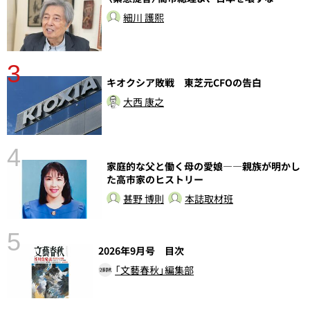
細川 護熙
3
分
キオクシア敗戦 東芝元CFOの告白
大西 康之
4
家庭的な父と働く母の愛娘――親族が明かし
た高市家のヒストリー
甚野 博則
本誌取材班
5
2026年9月号 目次
「文藝春秋」編集部