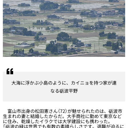
大海に浮かぶ小島のように、カイニョを持つ家が連
なる砺波平野
富山市出身の松田憲さん（72）が魅せられたのは、砺波市
生まれの妻と結婚したからだ。大手商社に勤めて東京など
に住み、乾燥したイラクでは大学建設にも携わった。
「砺波の緑は世界でも有数の素晴らしさです。退職が迫るに