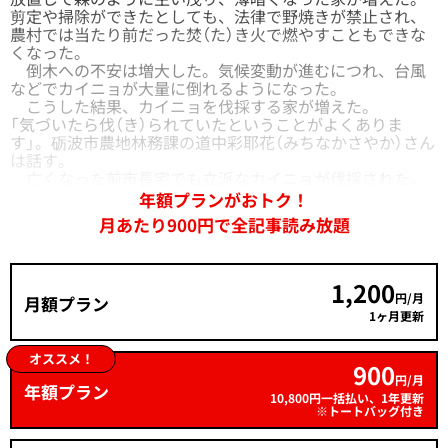
剪定や掃除ができたとしても、法律で野焼きが禁止され、
農村では当たり前だった焚（た）き火で燃やすこともできな
くなった。
倒木への不安は増大した。気候変動が進むにつれ、台風
などでカイニョが大量に倒れるようになった。
こうした結果、カイニョを伐採する家が増えた。
「気づいたら伐（き）られていたということがよくありま
す」。砺波市農地林務課の道中彩耶花（みちなかさやか）さん
は話す。
亡くなった前市長宅でも立派なカイニョが伐採された。
年額プランがおトク！
月あたり900円で全記事読み放題
1,200
円/月
月額プラン
1ヶ月更新
オススメ！
900
円/月
年額プラン
10,800円一括払い、1年更新
※トートバッグ付き