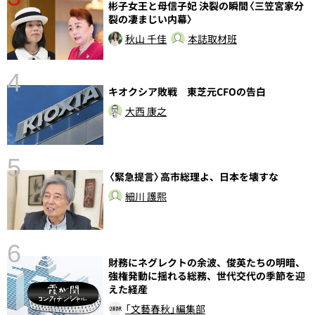
彬子女王と母信子妃 決裂の瞬間〈三笠宮家分
裂の凄まじい内幕〉
秋山 千佳
本誌取材班
4
キオクシア敗戦 東芝元CFOの告白
大西 康之
5
〈緊急提言〉高市総理よ、日本を壊すな
し
細川 護熙
6
財務にネグレクトの余波、俊英たちの明暗、
強権発動に揺れる総務、世代交代の季節を迎
えた経産
「文藝春秋」編集部