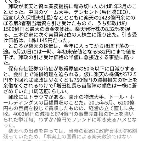
てくる。
郵政が楽天と資本業務提携に踏み切ったのは昨年3月のこ
とだった。中国のゲーム大手、テンセント（馬化騰CEO）、
西友（大久保恒夫社長）などとともに楽天の2423億円余にの
ぼる第3者割当増資を引き受けたもので、うち郵政は約
1500億円と最大の資金を拠出。楽天発行株の8.32％を握
る、三木谷家に次ぐ実質第2位の大株主に躍り出た。引き受
け価格は、1株1145円だった。
ところが楽天の株価は、今年に入ってからほぼ下落の一
途。6月20日には一時、年初来安値となる582円にまで値を
下げ、郵政の引き受け価格の半値に急接近する事態に陥っ
た。
保有有価証券の時価が取得原価の50％以下に目減りする
と、会計上で減損処理を迫られる。仮に楽天の株価が572.5
円を下回れば郵政は少なくとも750億円の減損損失の計上を
余儀なくされるわけで「増田社長ら首脳陣の顔色は一様に蒼
ざめていた」（周辺筋）らしい。
郵政にはトラウマがある。豪州の物流大手、トール・ホ
ールディングスの巨額買収のことだ。2015年5月、6200億
円もの巨費を投じて買収したものの、経営の立て直しに失
敗。4003億円の減損と674億円の事業売却損の計上を強い
られた挙げ句、わずか7億円でファンドに叩き売るハメとな
った。
楽天への出資を巡っては、当時の郵政に政府資本が約6割
残っていたため、「事実上の国費による楽天救済ではない