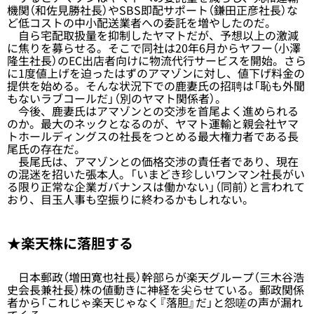
機関（和佐見勝社長）やSBS即配サポート（鎌田正彦社長）な
ど低コストの中小配送業者への委託を増やしたのだ。
自ら宅配取扱量を抑制したヤマトだが、予想以上の激減
に焦りを募らせる。そこで同社は20年6月からヤフー（小澤
隆生社長）のEC出店者向けに物流代行サービスを開始。さら
に1度値上げを迫ったはずのアマゾンに対し、値下げ料金の
提供を始める。そんな状況下での鹿妻氏の招聘は「恥も外聞
もないラブコールだ」（別のヤマト関係者）。
今後、鹿妻氏はアマゾンとの交渉を首尾よく進められる
のか。最大のネックとなるのが、ヤマト運輸と親会社ヤマ
トホールディングスの社長をつとめる最大権力者である長
尾氏の存在だ。
長尾氏は、アマゾンとの価格交渉の責任者であり、現在
の混迷を招いた張本人。「いまどき珍しいワンマン社長がい
る限り正常な企業ガバナンスは働かない」（同前）と言われて
おり、目玉人事も空振りに終わるかもしれない。
★楽天株に落胆する
日本郵政（増田寛也社長）幹部らが楽天グループ（三木谷浩
史会長兼社長）株の値動きに神経を尖らせている。郵政関係
者から「これじゃ楽天じゃなく『落胆』だ」と怨嗟の声が漏れ