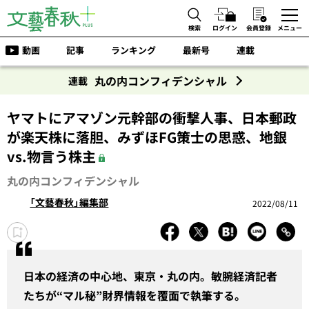
検索
ログイン
会員登録
メニュー
動画
記事
ランキング
最新号
連載
丸の内コンフィデンシャル
連載
ヤマトにアマゾン元幹部の衝撃人事、日本郵政
が楽天株に落胆、みずほFG策士の思惑、地銀
vs.物言う株主
丸の内コンフィデンシャル
「文藝春秋」編集部
2022/08/11
日本の経済の中心地、東京・丸の内。敏腕経済記者
たちが“マル秘”財界情報を覆面で執筆する。