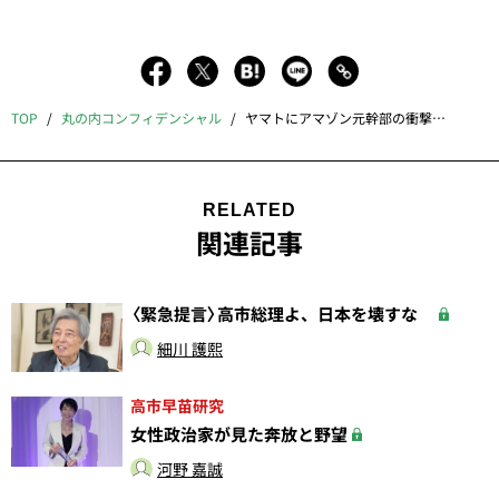
TOP
丸の内コンフィデンシャル
ヤマトにアマゾン元幹部の衝撃人事、日本郵政が楽天株に落胆、みずほFG策士の思惑、地銀vs.物言う株主
RELATED
関連記事
〈緊急提言〉高市総理よ、日本を壊すな
細川 護熙
高市早苗研究
女性政治家が見た奔放と野望
河野 嘉誠