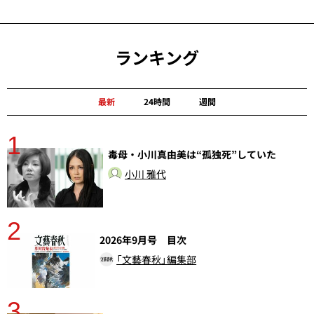
ランキング
最新
24時間
週間
1
分
毒母・小川真由美は“孤独死”していた
小川 雅代
2
2026年9月号 目次
「文藝春秋」編集部
3