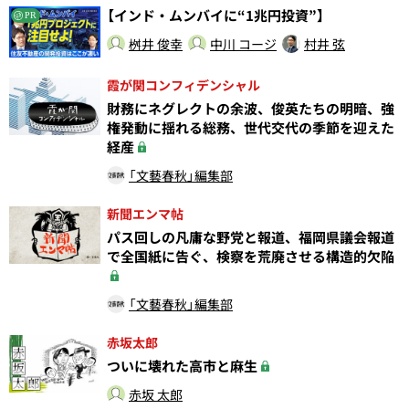
【インド・ムンバイに“1兆円投資”】
PR
桝井 俊幸
中川 コージ
村井 弦
霞が関コンフィデンシャル
財務にネグレクトの余波、俊英たちの明暗、強
権発動に揺れる総務、世代交代の季節を迎えた
経産
「文藝春秋」編集部
新聞エンマ帖
パス回しの凡庸な野党と報道、福岡県議会報道
で全国紙に告ぐ、検察を荒廃させる構造的欠陥
「文藝春秋」編集部
赤坂太郎
ついに壊れた高市と麻生
赤坂 太郎