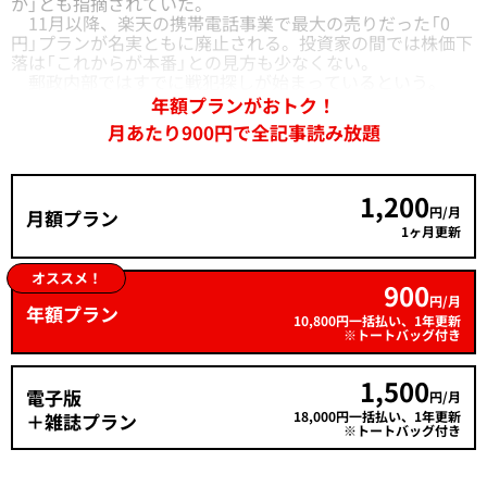
か」とも指摘されていた。
11月以降、楽天の携帯電話事業で最大の売りだった「0
円」プランが名実ともに廃止される。投資家の間では株価下
落は「これからが本番」との見方も少なくない。
郵政内部ではすでに戦犯探しが始まっているという。
年額プランがおトク！
月あたり900円で全記事読み放題
1,200
円/月
月額プラン
1ヶ月更新
オススメ！
900
円/月
年額プラン
10,800円一括払い、1年更新
※トートバッグ付き
1,500
電子版
円/月
18,000円一括払い、1年更新
＋雑誌プラン
※トートバッグ付き