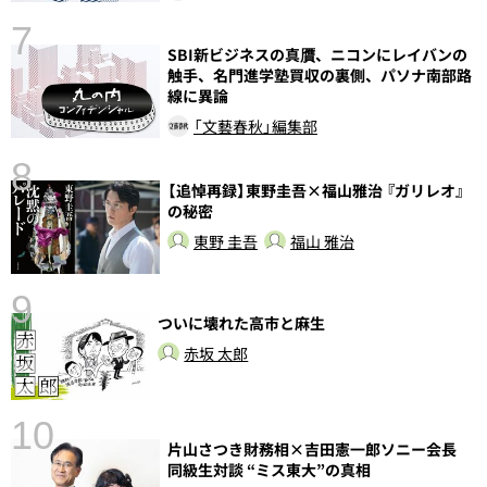
7
SBI新ビジネスの真贋、ニコンにレイバンの
触手、名門進学塾買収の裏側、パソナ南部路
線に異論
「文藝春秋」編集部
8
【追悼再録】東野圭吾×福山雅治 『ガリレオ』
前
の秘密
東野 圭吾
福山 雅治
9
ついに壊れた高市と麻生
赤坂 太郎
10
片山さつき財務相×吉田憲一郎ソニー会長
総
同級生対談 “ミス東大”の真相