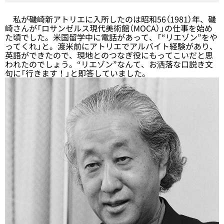
私が磯崎新アトリエに入所したのは昭和56（1981）年、磯
崎さんが「ロサンゼルス現代美術館（MOCA）」の仕事を始め
た頃でした。米国留学中に電話があって、「“リエゾン”をや
ってくれ」と。渡米前にアトリエでアルバイト経験があり、
英語ができたので、現地とのつなぎ役にもってこいだと思
われたのでしょう。“リエゾン”なんて、お洒落な口説き文
句に「行きます！」と即答していました。