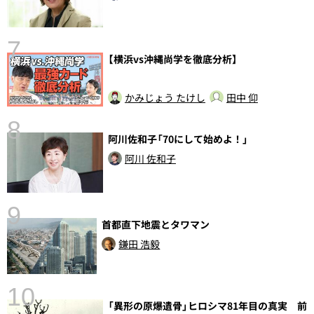
7
【横浜vs沖縄尚学を徹底分析】
かみじょう たけし
田中 仰
8
阿川佐和子「70にして始めよ！」
前
阿川 佐和子
9
首都直下地震とタワマン
鎌田 浩毅
10
「異形の原爆遺骨」ヒロシマ81年目の真実 前