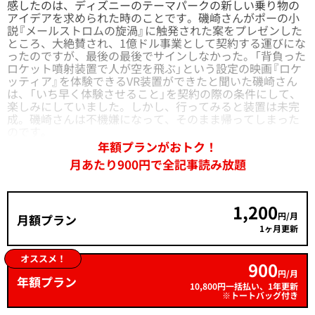
感したのは、ディズニーのテーマパークの新しい乗り物の
アイデアを求められた時のことです。磯崎さんがポーの小
説『メールストロムの旋渦』に触発された案をプレゼンした
ところ、大絶賛され、1億ドル事業として契約する運びにな
ったのですが、最後の最後でサインしなかった。「背負った
ロケット噴射装置で人が空を飛ぶ」という設定の映画『ロケ
ッティア』を体験できるVR装置ができたと聞いた磯崎さん
は、「いち早く体験させること」を契約の際の条件にして、
楽しみにしていました。しかし、行ってみると装置は未完
成。磯崎さんは不機嫌になって、そのまま帰ってしまった
のです。
年額プランがおトク！
月あたり900円で全記事読み放題
1,200
円/月
月額プラン
1ヶ月更新
オススメ！
900
円/月
年額プラン
10,800円一括払い、1年更新
※トートバッグ付き