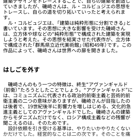
建築デザインをトレースすることで、自らの建築を創造し
ていきましたが、磯崎さんは、ル・コルビュジエの思想を
トレースし、自らの道を切り拓いていったと考えられま
す。
ル・コルビュジエは、「建築は純粋形態に分割できる」と
書いています。その思想に大きな影響を受けた磯崎さん
は、立方体や球などの“純粋形態”で構成された建築を実現
しようと考えた。その思想を結実させた代表作が、立方体
で構成された「群馬県立近代美術館」（昭和49年）です。この
作品によって、磯崎さんは世界への扉を開きました。
はしごを外す
磯崎さんのもう一つの特徴は、終生“アヴァンギャルド
（前衛）”たろうとしたことでしょう。“アヴァンギャルド”に
は、コミュニズムに代表される政治的前衛主義と芸術的前
衛主義の二つの意味がありますが、磯崎さんが目指したの
は後者で、19世紀後半に影響力を増しはじめる、文化的急
進主義としてのアヴァンギャルドでした。磯崎さんの建築
からモダニズムだけでなく、ロシア構成主義などの残響が
聞こえるのは、そのためです。
設計依頼を引き受ける基準は、やりたいかやりたくない
かだけでした。経営的なことは二の次です。そのことを痛