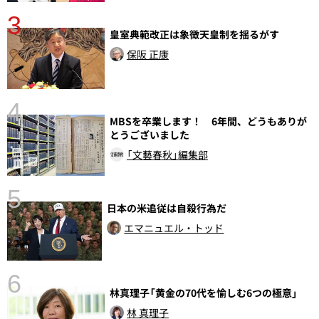
3
皇室典範改正は象徴天皇制を揺るがす
保阪 正康
4
MBSを卒業します！ 6年間、どうもありが
さ
とうございました
実
「文藝春秋」編集部
5
日本の米追従は自殺行為だ
エマニュエル・トッド
6
林真理子「黄金の70代を愉しむ6つの極意」
し
林 真理子