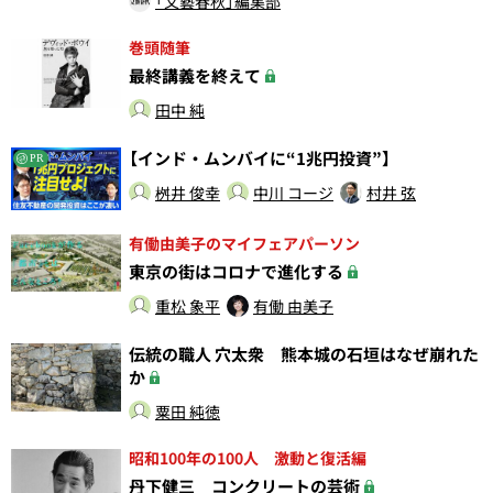
「文藝春秋」編集部
巻頭随筆
最終講義を終えて
田中 純
【インド・ムンバイに“1兆円投資”】
PR
桝井 俊幸
中川 コージ
村井 弦
有働由美子のマイフェアパーソン
東京の街はコロナで進化する
重松 象平
有働 由美子
伝統の職人 穴太衆 熊本城の石垣はなぜ崩れた
か
粟田 純徳
昭和100年の100人 激動と復活編
丹下健三 コンクリートの芸術