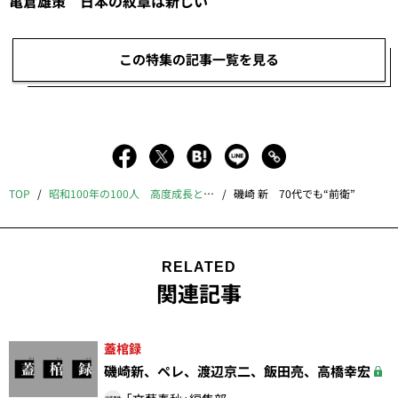
亀倉雄策 日本の紋章は新しい
この特集の記事一覧を見る
TOP
昭和100年の100人 高度成長とバブル編
磯崎 新 70代でも“前衛”
RELATED
関連記事
蓋棺録
磯崎新、ペレ、渡辺京二、飯田亮、高橋幸宏