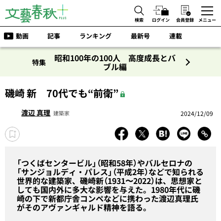
検索
ログイン
会員登録
メニュー
動画
記事
ランキング
最新号
連載
昭和100年の100人 高度成長とバ
特集
ブル編
磯崎 新 70代でも“前衛”
渡辺 真理
2024/12/09
建築家
「つくばセンタービル」（昭和58年）やバルセロナの
「サンジョルディ・パレス」（平成2年）などで知られる
世界的な建築家、磯崎新（1931〜2022）は、思想家と
しても国内外に多大な影響を与えた。1980年代に磯
崎の下で新都庁舎コンペなどに携わった渡辺真理氏
がそのアヴァンギャルド精神を語る。