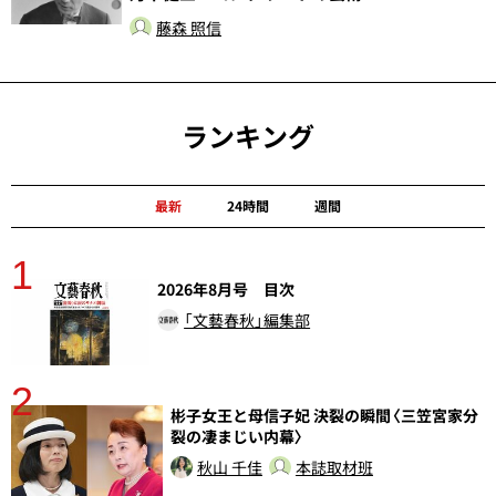
藤森 照信
ランキング
最新
24時間
週間
1
分
2026年8月号 目次
「文藝春秋」編集部
2
彬子女王と母信子妃 決裂の瞬間〈三笠宮家分
裂の凄まじい内幕〉
秋山 千佳
本誌取材班