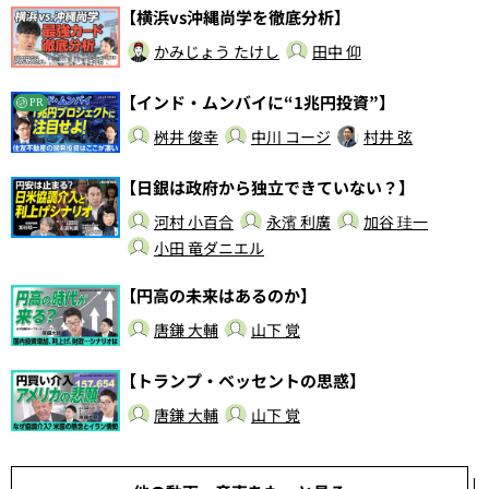
【横浜vs沖縄尚学を徹底分析】
かみじょう たけし
田中 仰
【インド・ムンバイに“1兆円投資”】
PR
桝井 俊幸
中川 コージ
村井 弦
【日銀は政府から独立できていない？】
河村 小百合
永濱 利廣
加谷 珪一
小田 竜ダニエル
【円高の未来はあるのか】
唐鎌 大輔
山下 覚
【トランプ・ベッセントの思惑】
唐鎌 大輔
山下 覚