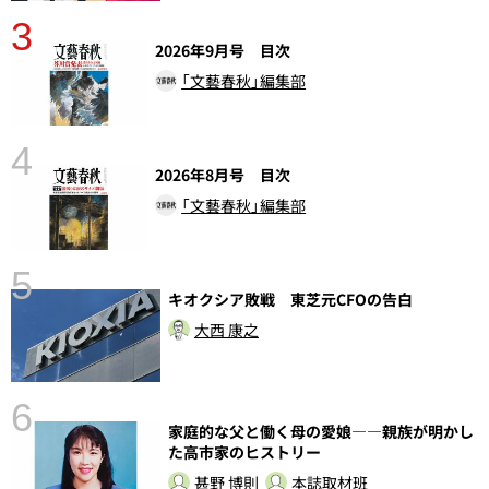
3
2026年9月号 目次
「文藝春秋」編集部
4
2026年8月号 目次
「文藝春秋」編集部
5
キオクシア敗戦 東芝元CFOの告白
し
大西 康之
6
家庭的な父と働く母の愛娘――親族が明かし
た高市家のヒストリー
甚野 博則
本誌取材班