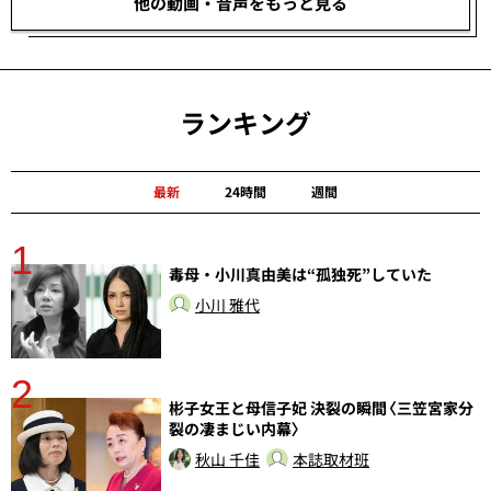
他の動画・音声をもっと見る
ランキング
最新
24時間
週間
1
分
毒母・小川真由美は“孤独死”していた
小川 雅代
2
彬子女王と母信子妃 決裂の瞬間〈三笠宮家分
裂の凄まじい内幕〉
秋山 千佳
本誌取材班