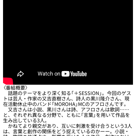
〈番組概要〉
話題のテーマをより深く知る「＋SESSION」。今回のゲス
トは芸人・作家の又吉直樹さん、詩人の黒川隆介さん、現
在活動休止中のバンド「MOROHA」MCのアフロさんです。
又吉さんは小説、黒川さんは詩、アフロさんは歌詞……
と、それぞれ異なる分野で、ともに「言葉」を用いて作品を
生み出している3人。
かねてより親交があり、互いに刺激を受け合うという3人
は、言葉と創作の関係をどう捉えているのかーー。小説・