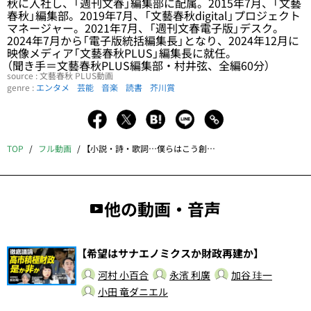
秋に入社し、「週刊文春」編集部に配属。2015年7月、「文藝
春秋」編集部。2019年7月、「文藝春秋digital」プロジェクト
マネージャー。2021年7月、「週刊文春電子版」デスク。
2024年7月から「電子版統括編集長」となり、2024年12月に
映像メディア「文藝春秋PLUS」編集長に就任。
（聞き手＝文藝春秋PLUS編集部・村井弦、全編60分）
source : 文藝春秋 PLUS動画
genre :
エンタメ
芸能
音楽
読書
芥川賞
TOP
フル動画
【小説・詩・歌詞…僕らはこう創っている】
他の動画・音声
【希望はサナエノミクスか財政再建か】
河村 小百合
永濱 利廣
加谷 珪一
小田 竜ダニエル