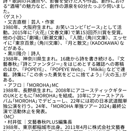
詩・歌詞の共通点や、影響を受けた人や作品、創作におけ
る“酒場”の魅力など、創作の源泉を60分たっぷり伺いまし
た。
〈ゲスト〉
・又吉直樹｜芸人・作家
1980年、大阪府生まれ。お笑いコンビ「ピース」として活
動。2015年に『火花』（文春文庫）で第153回芥川賞を受賞。
他の小説に『劇場』（新潮文庫）、『人間』（角川文庫）、エッセ
イに『東京百景』（角川文庫）、『月と散文』（KADOKAWA）な
どがある。
・黒川隆介｜詩人
1988年、神奈川県生まれ。16歳から詩を書き続ける。『文
藝春秋』『詩とファンタジー』をはじめとする雑誌への寄稿
のほか、『POPEYE』、『POPEYE Web』、『Mikiki』などで連
載。詩集に『この余った勇気をどこに捨てよう』『火の玉』が
ある。
・アフロ｜「MOROHA」MC
1988年、長野県生まれ。2008年にアコースティックギター
のUKとともに「MOROHA」を結成。10年にファーストアル
バム「MOROHA」でデビューし、22年には初の日本武道館単
独公演を行う。24年、「MOROHA 単独ツアー 2024」最終公
演で活動休止を発表。
〈MC〉
・村井弦 ｜文藝春秋PLUS編集長
1988年、東京都稲城市出身。2011年4月に株式会社文藝春