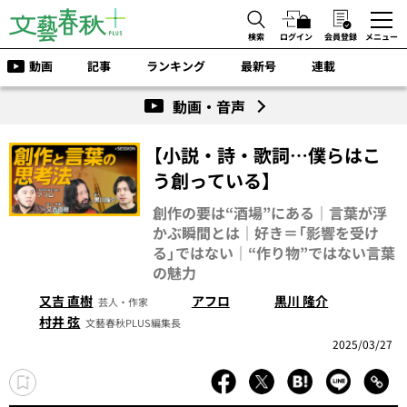
検索
ログイン
会員登録
メニュー
動画
記事
ランキング
最新号
連載
動画・音声
【小説・詩・歌詞…僕らはこ
う創っている】
創作の要は“酒場”にある｜言葉が浮
かぶ瞬間とは｜好き＝「影響を受け
る」ではない｜“作り物”ではない言葉
の魅力
又吉 直樹
アフロ
黒川 隆介
芸人・作家
村井 弦
文藝春秋PLUS編集長
2025/03/27