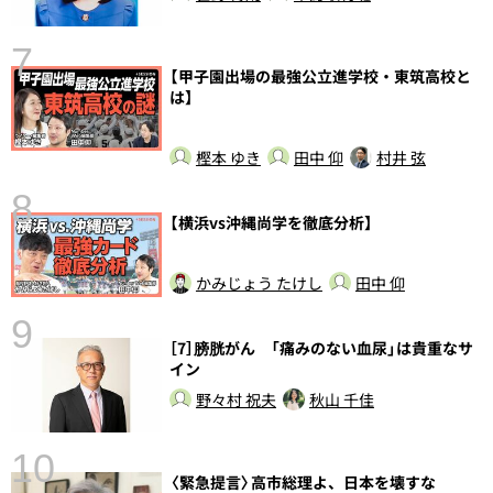
7
【甲子園出場の最強公立進学校・東筑高校と
は】
樫本 ゆき
田中 仰
村井 弦
8
【横浜vs沖縄尚学を徹底分析】
前
かみじょう たけし
田中 仰
9
［7］膀胱がん 「痛みのない血尿」は貴重なサ
イン
野々村 祝夫
秋山 千佳
10
〈緊急提言〉高市総理よ、日本を壊すな