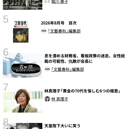
堀川 惠子
5
2026年8月号 目次
「文藝春秋」編集部
6
息を潜める財務省、看板政策の迷走、女性総
し
裁の可能性、仇敵が会長に
「文藝春秋」編集部
7
林真理子「黄金の70代を愉しむ6つの極意」
林 真理子
8
天皇陛下大いに笑う
前