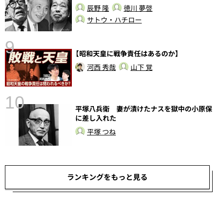
辰野 隆
徳川 夢聲
サトウ・ハチロー
9
【昭和天皇に戦争責任はあるのか】
河西 秀哉
山下 覚
10
平塚八兵衛 妻が漬けたナスを獄中の小原保
に差し入れた
平塚 つね
ランキングをもっと見る