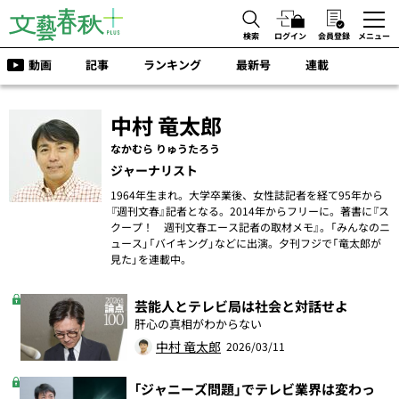
検索
ログイン
会員登録
メニュー
動画
記事
ランキング
最新号
連載
中村 竜太郎
なかむら りゅうたろう
ジャーナリスト
1964年生まれ。大学卒業後、女性誌記者を経て95年から
『週刊文春』記者となる。2014年からフリーに。著書に『ス
クープ！ 週刊文春エース記者の取材メモ』。「みんなのニ
ュース」「バイキング」などに出演。夕刊フジで「竜太郎が
見た」を連載中。
芸能人とテレビ局は社会と対話せよ
肝心の真相がわからない
中村 竜太郎
2026/03/11
「ジャニーズ問題」でテレビ業界は変わっ