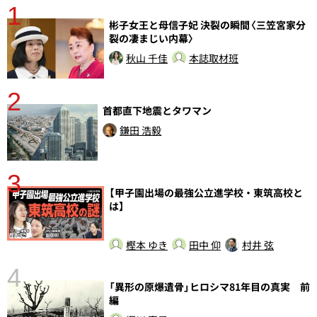
1
分
彬子女王と母信子妃 決裂の瞬間〈三笠宮家分
裂の凄まじい内幕〉
秋山 千佳
本誌取材班
2
首都直下地震とタワマン
鎌田 浩毅
3
【甲子園出場の最強公立進学校・東筑高校と
は】
樫本 ゆき
田中 仰
村井 弦
4
さ
「異形の原爆遺骨」ヒロシマ81年目の真実 前
実
編