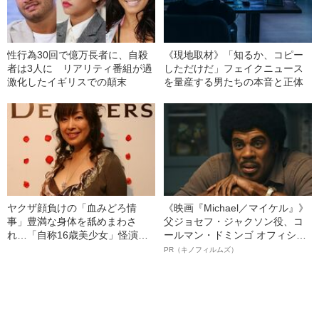
性行為30回で億万長者に、自殺
《現地取材》「知るか、コピー
者は3人に リアリティ番組が過
しただけだ」フェイクニュース
激化したイギリスでの顛末
を量産する男たちの本音と正体
ヤクザ顔負けの「血みどろ情
《映画『Michael／マイケル』》
事」豊満な身体を舐めまわさ
父ジョセフ・ジャクソン役、コ
れ…「自称16歳美少女」怪演
ールマン・ドミンゴ オフィシャ
中、かたせ梨乃（69）の美しす
ルインタビュー“観客を魅了した
PR（キノフィルムズ）
ぎる“熟れ方”
名優、複雑な父親像への想いを
語る”《日本興収70億円突破》