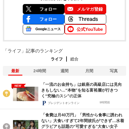
フォロー
メルマガ登録
フォロー
公式YouTube
Googleニュース
「ライフ」記事のランキング
ライフ
総合
最新
24時間
週間
月間
写真
「一流のお金持ち」は銀座の高級店には見向
NEW
きもしない…“本物”を知る富裕層が行きつ
く“究極のスシ”の正体
9時間前
プレジデントオンライン
「食費は月40万円」「男性から食事に誘われ
ない」大食いすぎて2年間彼氏ができず…水着
グラビアも話題の“可愛すぎる”大食い女子