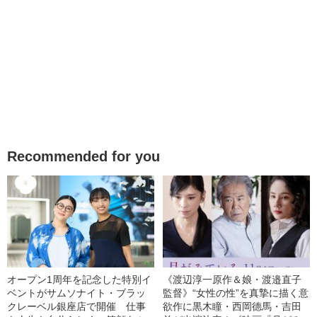
Recommended for you
オープン1周年を記念した特別イ
《渡辺淳一原作＆娘・渡邉直子
ベントがサムソナイト・ブラッ
監督》“女性の性”を真摯に描く意
クレーベル銀座店で開催 仕事
欲作に黒木瞳・西岡德馬・吉田