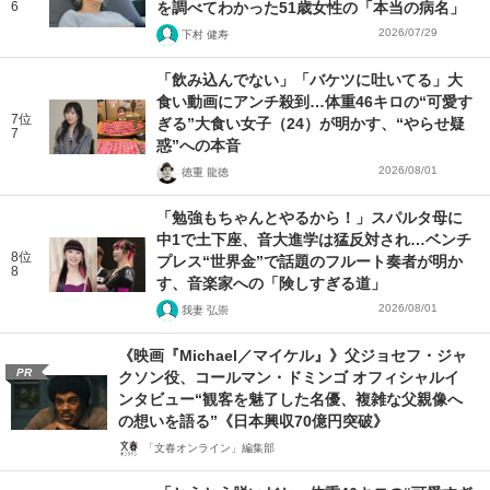
6
を調べてわかった51歳女性の「本当の病名」
2026/07/29
下村 健寿
「飲み込んでない」「バケツに吐いてる」大
食い動画にアンチ殺到…体重46キロの“可愛す
7位
ぎる”大食い女子（24）が明かす、“やらせ疑
7
惑”への本音
2026/08/01
徳重 龍徳
「勉強もちゃんとやるから！」スパルタ母に
中1で土下座、音大進学は猛反対され…ベンチ
8位
プレス“世界金”で話題のフルート奏者が明か
8
す、音楽家への「険しすぎる道」
2026/08/01
我妻 弘崇
《映画『Michael／マイケル』》父ジョセフ・ジャ
PR
クソン役、コールマン・ドミンゴ オフィシャルイ
ンタビュー“観客を魅了した名優、複雑な父親像へ
の想いを語る”《日本興収70億円突破》
「文春オンライン」編集部