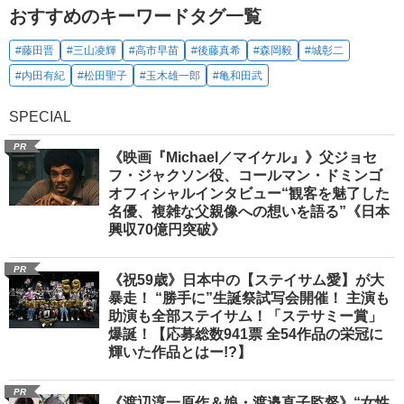
おすすめのキーワードタグ一覧
#藤田晋
#三山凌輝
#高市早苗
#後藤真希
#森岡毅
#城彰二
#内田有紀
#松田聖子
#玉木雄一郎
#亀和田武
SPECIAL
PR
《映画『Michael／マイケル』》父ジョセ
フ・ジャクソン役、コールマン・ドミンゴ
オフィシャルインタビュー“観客を魅了した
名優、複雑な父親像への想いを語る”《日本
興収70億円突破》
PR
《祝59歳》日本中の【ステイサム愛】が大
暴走！ “勝手に”生誕祭試写会開催！ 主演も
助演も全部ステイサム！「ステサミー賞」
爆誕！【応募総数941票 全54作品の栄冠に
輝いた作品とはー!?】
PR
《渡辺淳一原作＆娘・渡邉直子監督》“女性