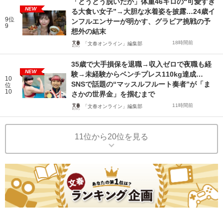
「とうとう脱いだか」体重46キロの“可愛すぎ
NEW
る大食い女子”→大胆な水着姿を披露…24歳イ
9位
ンフルエンサーが明かす、グラビア挑戦の予
9
想外の結末
18時間前
「文春オンライン」編集部
35歳で大手損保を退職→収入ゼロで夜職も経
NEW
験→未経験からベンチプレス110kg達成…
10
SNSで話題の“マッスルフルート奏者”が「ま
位
10
さかの世界金」を掴むまで
11時間前
「文春オンライン」編集部
11位から20位を見る