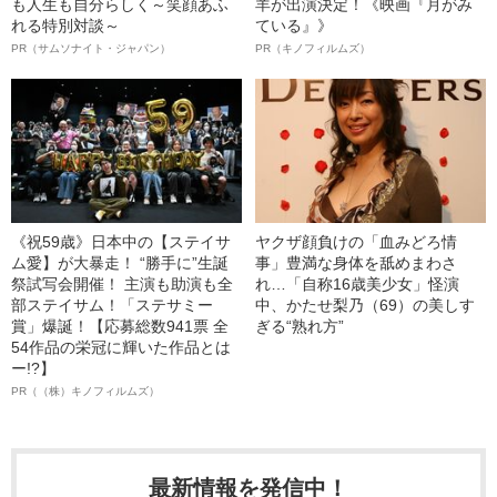
も人生も自分らしく～笑顔あふ
羊が出演決定！《映画『月がみ
れる特別対談～
ている』》
PR（サムソナイト・ジャパン）
PR（キノフィルムズ）
《祝59歳》日本中の【ステイサ
ヤクザ顔負けの「血みどろ情
ム愛】が大暴走！ “勝手に”生誕
事」豊満な身体を舐めまわさ
祭試写会開催！ 主演も助演も全
れ…「自称16歳美少女」怪演
部ステイサム！「ステサミー
中、かたせ梨乃（69）の美しす
賞」爆誕！【応募総数941票 全
ぎる“熟れ方”
54作品の栄冠に輝いた作品とは
ー!?】
PR（（株）キノフィルムズ）
最新情報を発信中！