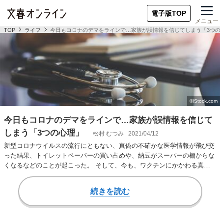
電子版TOP
メニュー
TOP
ライフ
今日もコロナのデマをラインで…家族が誤情報を信じてしまう「3つ
今日もコロナのデマをラインで…家族が誤情報を信じて
しまう「3つの心理」
松村 むつみ
2021/04/12
新型コロナウイルスの流行にともない、真偽の不確かな医学情報が飛び交
った結果、トイレットペーパーの買い占めや、納豆がスーパーの棚からな
くなるなどのことが起こった。 そして、今も、ワクチンにかかわる真偽
不明な情報がネッ…
続きを読む