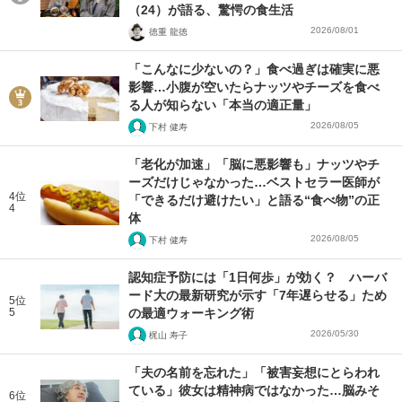
（24）が語る、驚愕の食生活
2026/08/01
徳重 龍徳
「こんなに少ないの？」食べ過ぎは確実に悪
影響…小腹が空いたらナッツやチーズを食べ
る人が知らない「本当の適正量」
2026/08/05
下村 健寿
「老化が加速」「脳に悪影響も」ナッツやチ
ーズだけじゃなかった…ベストセラー医師が
4位
「できるだけ避けたい」と語る“食べ物”の正
4
体
2026/08/05
下村 健寿
認知症予防には「1日何歩」が効く？ ハーバ
ード大の最新研究が示す「7年遅らせる」ため
5位
5
の最適ウォーキング術
2026/05/30
梶山 寿子
「夫の名前を忘れた」「被害妄想にとらわれ
ている」彼女は精神病ではなかった…脳みそ
6位