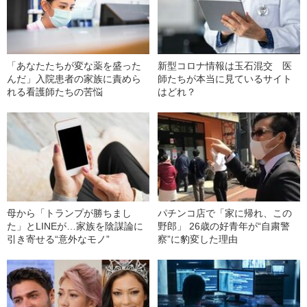
「あなたたちが変な薬を盛った
新型コロナ情報は玉石混交 医
んだ」入院患者の家族に責めら
師たちが本当に見ているサイト
れる看護師たちの苦悩
はどれ？
母から「トランプが勝ちまし
パチンコ店で「家に帰れ、この
た」とLINEが…家族を陰謀論に
野郎」 26歳の好青年が“自粛警
引き寄せる“意外なモノ”
察”に豹変した理由