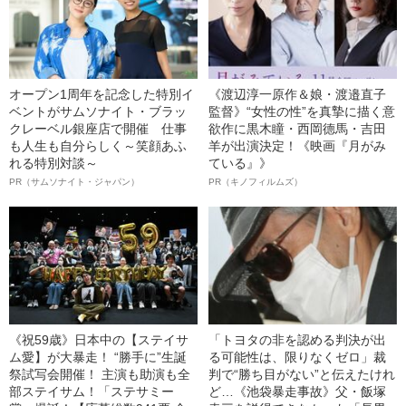
オープン1周年を記念した特別イ
《渡辺淳一原作＆娘・渡邉直子
ベントがサムソナイト・ブラッ
監督》“女性の性”を真摯に描く意
クレーベル銀座店で開催 仕事
欲作に黒木瞳・西岡德馬・吉田
も人生も自分らしく～笑顔あふ
羊が出演決定！《映画『月がみ
れる特別対談～
ている』》
PR（サムソナイト・ジャパン）
PR（キノフィルムズ）
《祝59歳》日本中の【ステイサ
「トヨタの非を認める判決が出
ム愛】が大暴走！ “勝手に”生誕
る可能性は、限りなくゼロ」裁
祭試写会開催！ 主演も助演も全
判で“勝ち目がない”と伝えたけれ
部ステイサム！「ステサミー
ど…《池袋暴走事故》父・飯塚