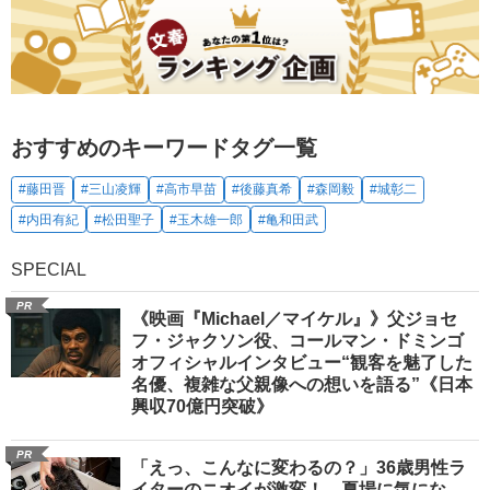
おすすめのキーワードタグ一覧
#藤田晋
#三山凌輝
#高市早苗
#後藤真希
#森岡毅
#城彰二
#内田有紀
#松田聖子
#玉木雄一郎
#亀和田武
SPECIAL
PR
《映画『Michael／マイケル』》父ジョセ
フ・ジャクソン役、コールマン・ドミンゴ
オフィシャルインタビュー“観客を魅了した
名優、複雑な父親像への想いを語る”《日本
興収70億円突破》
PR
「えっ、こんなに変わるの？」36歳男性ラ
イターのニオイが激変！ 夏場に気にな