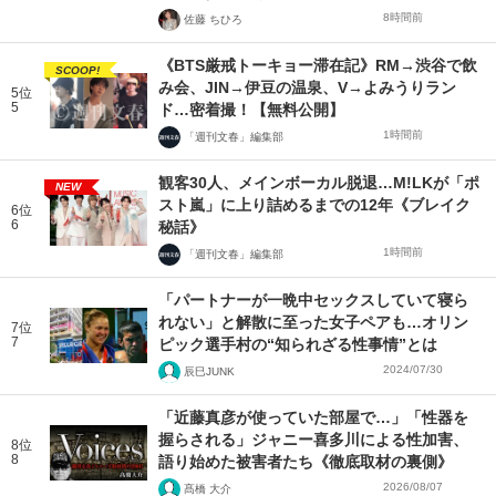
8時間前
佐藤 ちひろ
《BTS厳戒トーキョー滞在記》RM→渋谷で飲
SCOOP!
み会、JIN→伊豆の温泉、V→よみうりラン
5位
5
ド…密着撮！【無料公開】
1時間前
「週刊文春」編集部
観客30人、メインボーカル脱退…M!LKが「ポ
NEW
スト嵐」に上り詰めるまでの12年《ブレイク
6位
6
秘話》
1時間前
「週刊文春」編集部
「パートナーが一晩中セックスしていて寝ら
れない」と解散に至った女子ペアも…オリン
7位
7
ピック選手村の“知られざる性事情”とは
2024/07/30
辰巳JUNK
「近藤真彦が使っていた部屋で…」「性器を
握らされる」ジャニー喜多川による性加害、
8位
8
語り始めた被害者たち《徹底取材の裏側》
2026/08/07
髙橋 大介