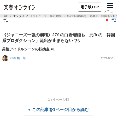
電子版TOP
メニュー
TOP
エンタメ
《ジャニーズ一強の崩壊》JO1の白岩瑠姫も…元Jr.の「韓国系プ
#1
#2
《ジャニーズ一強の崩壊》JO1の白岩瑠姫も…元Jr.の「韓国
系プロダクション」流出が止まらないワケ
男性アイドルシーンの転換点 #1
松谷 創一郎
2021/05/11
3
/4
ページ目
この記事を1ページ目から読む