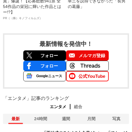
賞」爆誕！【応募総数941票 全
幸三を説得できなかった「長男
54作品の栄冠に輝いた作品とは
の葛藤」
ー!?】
PR（（株）キノフィルムズ）
最新情報を発信中！
フォロー
メルマガ登録
フォロー
公式YouTube
Googleニュース
「エンタメ」記事のランキング
エンタメ
総合
最新
24時間
週間
月間
写真