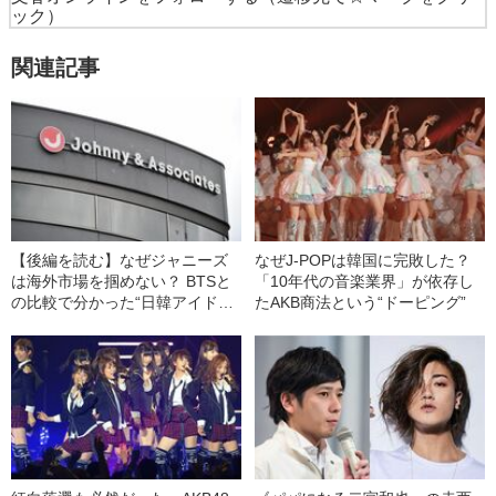
ック）
関連記事
【後編を読む】なぜジャニーズ
なぜJ-POPは韓国に完敗した？
は海外市場を掴めない？ BTSと
「10年代の音楽業界」が依存し
の比較で分かった“日韓アイド
たAKB商法という“ドーピング”
ル”の圧倒的格差