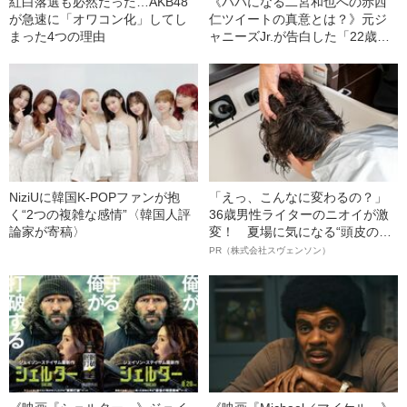
紅白落選も必然だった…AKB48
《パパになる二宮和也への赤西
が急速に「オワコン化」してし
仁ツイートの真意とは？》元ジ
まった4つの理由
ャニーズJr.が告白した「22歳定
年制と僕たちの人生設計」
NiziUに韓国K-POPファンが抱
「えっ、こんなに変わるの？」
く“2つの複雑な感情”〈韓国人評
36歳男性ライターのニオイが激
論家が寄稿〉
変！ 夏場に気になる“頭皮のニ
オイ”や“ベタつき”を解消す
PR（株式会社スヴェンソン）
る、“ウィッグのスペシャリス
ト”が生み出した徹底ケアとは