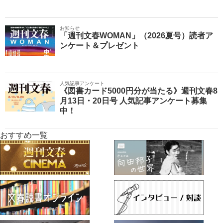
お知らせ
「週刊文春WOMAN」（2026夏号）読者ア
ンケート＆プレゼント
人気記事アンケート
《図書カード5000円分が当たる》週刊文春8
月13日・20日号 人気記事アンケート募集
中！
おすすめ一覧