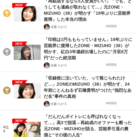
「再結成するなら5人全員がいい」「でも、ど
NEW
うしても連絡が取れなくて…」元ZONE・
MIZUHO（38）が明かす「19年ぶりに芸能界
復帰」した本当の理由
8時間前
佐藤 ちひろ
「印税は1円ももらっていません」19年ぶりに
NEW
芸能界に復帰したZONE・MIZUHO（38）が
明かす、紅白3年連続出場したのに“月収8万
円”だった絶頂期
8時間前
佐藤 ちひろ
「収録後に泣いていた、って報じられたけ
NEW
ど…」ZONEのMIZUHO（38）が明かす、24
年前にとんねるず石橋貴明がつけた“強烈なあ
だ名”事件の真相
8時間前
佐藤 ちひろ
「だんだんボイトレにも呼ばれなくなっ
NEW
て…」高3で脱退→再結成のオファーも断った
4位
元ZONE・MIZUHOが語る、芸能界引退の裏
4
側と“その後の人生”