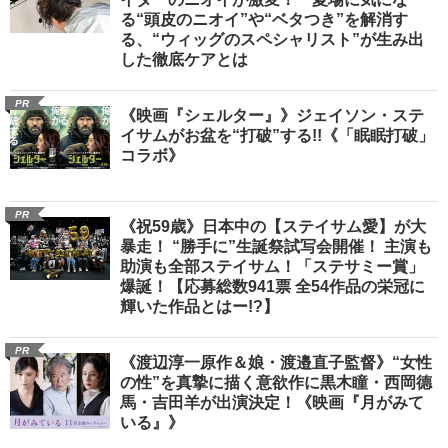
る“頭皮のニオイ”や“ベタつき”を解消す
る、“ウィッグのスペシャリスト”が生み出
した徹底ケアとは
PR
《映画『シェルター』》ジェイソン・ステ
イサムがお盆を“打破”する!!《「眠眠打破」
コラボ》
PR
《祝59歳》日本中の【ステイサム愛】が大
暴走！ “勝手に”生誕祭試写会開催！ 主演も
助演も全部ステイサム！「ステサミー賞」
爆誕！【応募総数941票 全54作品の栄冠に
輝いた作品とはー!?】
PR
《渡辺淳一原作＆娘・渡邉直子監督》“女性
の性”を真摯に描く意欲作に黒木瞳・西岡德
馬・吉田羊が出演決定！《映画『月がみて
いる』》