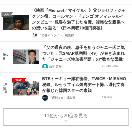
《映画『Michael／マイケル』》父ジョセフ・ジャ
PR
クソン役、コールマン・ドミンゴ オフィシャルイ
ンタビュー“観客を魅了した名優、複雑な父親像へ
の想いを語る”《日本興収70億円突破》
「文春オンライン」編集部
「父の通夜の晩、息子を狙うジャニー氏に気
づいた」元SMAP草彅剛（49）が巻き込まれ
9位
9
た「ジャニーズ性加害問題」の“数奇な因縁”
2023/08/04
山本 雲丹
BTSトーキョー滞在密着、TWICE・MISAMO
NEW
10
秘録、ルセラフィム焼肉デート撮…週刊文春
位
が報じた韓国スターの素顔
10
1時間前
「週刊文春」編集部
11位から20位を見る