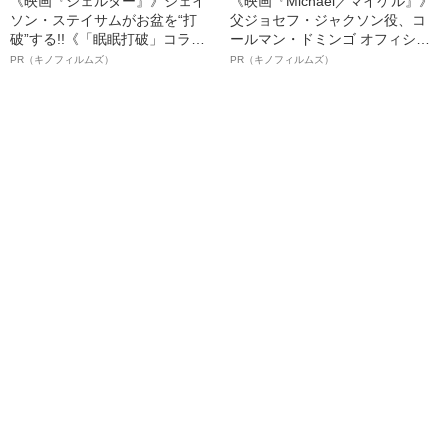
《映画『シェルター』》ジェイ
《映画『Michael／マイケル』》
ソン・ステイサムがお盆を“打
父ジョセフ・ジャクソン役、コ
破”する!!《「眠眠打破」コラ
ールマン・ドミンゴ オフィシャ
ボ》
ルインタビュー“観客を魅了した
PR（キノフィルムズ）
PR（キノフィルムズ）
名優、複雑な父親像への想いを
語る”《日本興収70億円突破》