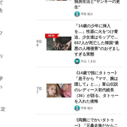
独房生活と“ヤンキーの更
て
生”
去
平田 裕介
「14歳の少年に挿入
を…」性器に火をつけ脅
フ
NEW
迫、少女達はモップで…
6位
657人が死亡した韓国“最
6
悪の人権侵害”のおぞまし
すぎる実態
お
大山 くまお
《14歳で指にタトゥー》
学
「息子から『ママ、腕は
隠して』と…」富山伝説
っ
7位
のレディース初代総長
7
（36）が語る、タトゥー
を入れた後悔
平田 裕介
に定
《両腕にでかいタトゥ
ー》「元暴走族だからこ