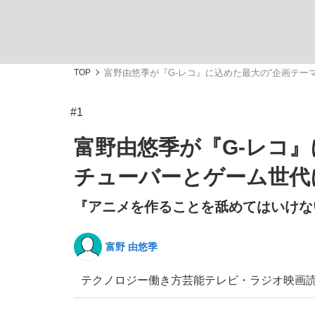
TOP
富野由悠季が『G-レコ』に込めた最大の“企画テー
#1
「敗因分析は一切聞かれなかった」侍ジャパン選
キングの誕生を、目撃せよ。
富野由悠季が『G-レコ』
チューバーとゲーム世代
『アニメを作ることを舐めてはいけない 
the Style
富野 由悠季
テクノロジー
働き方
芸能
テレビ・ラジオ
映画
「目標達成できなかったからと言って…」サッ