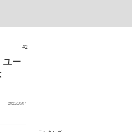
ない資産運用のすべて
#2
が悲しい」『北の国から』倉本聰氏（91...
 ユー
は
2021/10/07