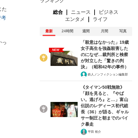
ランキング
じた
総合
ニュース
ビジネス
で考
エンタメ
ライフ
最新
24時間
週間
月間
写真
「殺意はなかった」19歳
かっ
女子高生を強姦殺害した
NEW
のになぜ…裁判所と検察
が対立した「驚きの判
決」（昭和42年の事件）
鉄人ノンフィクション編集部
《タイマン50戦無敗》
「顔を見ると、『やば
い。逃げろ』と…」富山
伝説のレディース初代総
長（36）が語る、ギャル
サー制圧と朝までのバイ
ク暴走
平田 裕介