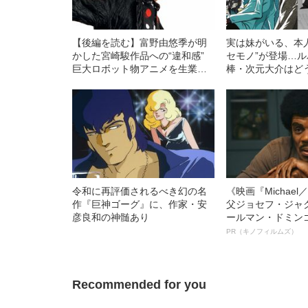
【後編を読む】富野由悠季が明
実は妹がいる、本
かした宮崎駿作品への“違和感”
セモノ”が登場…
巨大ロボット物アニメを生業に
棒・次元大介はど
してきた男が創作についての“持
きたのか？
論”を語る
令和に再評価されるべき幻の名
《映画『Michae
作『巨神ゴーグ』に、作家・安
父ジョセフ・ジャ
彦良和の神髄あり
ールマン・ドミン
ルインタビュー“
PR（キノフィルムズ）
名優、複雑な父親
語る”《日本興収7
Recommended for you