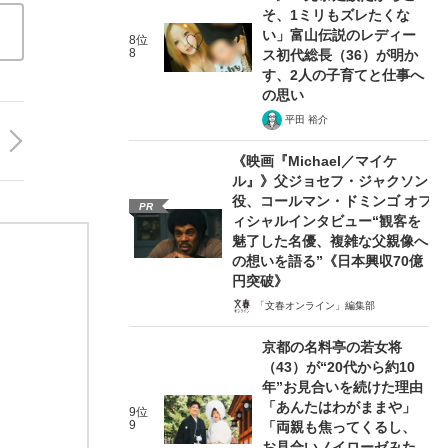
そ、1ミリもズレたくな
い」富山伝説のレディー
8位
8
ス初代総長（36）が明か
す、2人の子育てと仕事へ
の思い
平田 裕介
《映画『Michael／マイケ
ル』》父ジョセフ・ジャクソン
役、コールマン・ドミンゴ オフ
PR
ィシャルインタビュー“観客を
魅了した名優、複雑な父親像へ
の想いを語る”《日本興収70億
円突破》
「文春オンライン」編集部
京都の名料亭の若女将
（43）が“20代から約10
年”お見合いを続けた理由
「あんたはわがままや」
9位
9
「両親も焦ってくるし、
お見合いノイローゼみた