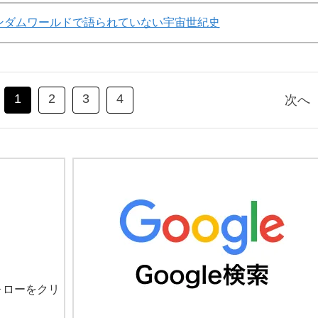
ンダムワールドで語られていない宇宙世紀史
1
2
3
4
次へ
ォローをクリ