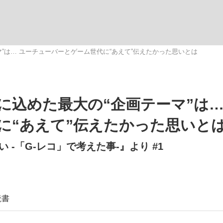
いまさら聞け
マ”は… ユーチューバーとゲーム世代に“あえて”伝えたかった思いとは
手が証言した“NPB聞...
「クマが悪者扱いされているの
に込めた最大の“企画テーマ”は…
に“あえて”伝えたかった思いと
-「G-レコ」で考えた事-』より #1
もっと見る
読書
カー日本代表・森保一監督...