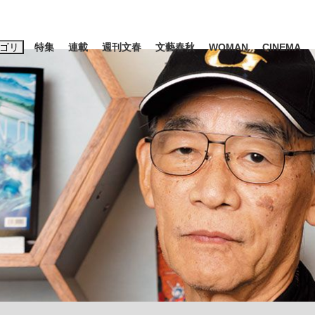
ゴリ
特集
連載
週刊文春
文藝春秋
WOMAN
CINEMA
キーワード入力
ス
エンタメ
ライフ
ビジネス
ーワードタグ一覧
山凌輝
#高市早苗
#後藤真希
#森岡毅
#城彰二
#内田有紀
観る将棋、読
#亀和田武
て明かした日本代表監督に...
「最悪の空気のまま解散」W