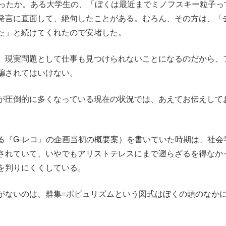
ったか。ある大学生の、「ぼくは最近までミノフスキー粒子っ
発言に直面して、絶句したことがある。むろん、その方は、「
た」と続けてくれたので安堵した。
、現実問題として仕事も見つけられないことになるのだから、
騙されてはいけない。
が圧倒的に多くなっている現在の状況では、あえてお伝えして
『G-レコ』の企画当初の概要案）を書いていた時期は、社会
されていて、いやでもアリストテレスにまで遡らざるを得なか
を判りにくくしている。
ないのは、群集=ポピュリズムという図式はぼくの頭のなか