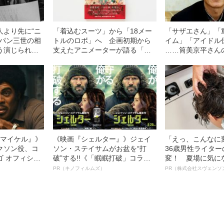
人より先に“ニ
「着込むスーツ」から「18メー
「サザエさん」「
ルパン三世の相
トルのロボ」へ 企画初期から
イム」「アイドル
う演じられて
支えたアニメーターが語る「ガ
……筒美京平さん
ンダムのはじまり」
曲家”としての功
l／マイケル』》
《映画『シェルター』》ジェイ
「えっ、こんなに
クソン役、コ
ソン・ステイサムがお盆を“打
36歳男性ライタ
ゴ オフィシャ
破”する!!《「眠眠打破」コラ
変！ 夏場に気に
観客を魅了した
ボ》
オイ”や“ベタつき
PR（キノフィルムズ）
PR（株式会社スヴェンソ
像への想いを
る、“ウィッグの
0億円突破》
ト”が生み出した