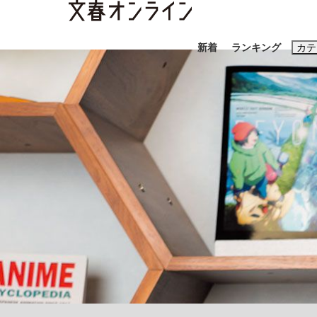
新着
ランキング
カテ
スクープ
ニュー
おすすめのキ
#藤田晋
#三
#玉木雄一郎
「90%は失敗する。でも…」本田圭佑が初め
終戦から81年