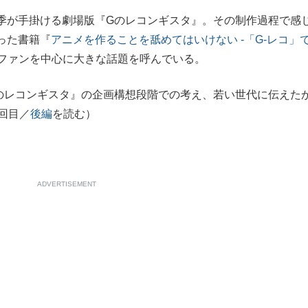
が手掛ける劇場版『Gのレコンギスタ』。その制作過程で感
もっと見る
った書籍『
アニメを作ることを舐めてはいけない -「G-レコ」
ムファンを中心に大きな話題を呼んでいる。
レコンギスタ』の企画構想段階での考え、若い世代に伝えた
回目／
後編
を読む）
ADVERTISEMENT