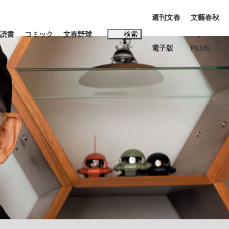
週刊文春
文藝春秋
読書
コミック
文春野球
検索
電子版
PLUS
インタビュー
読書
#松田聖子
む将棋
BC日本代表“敗戦”の真実 選手が明かす...