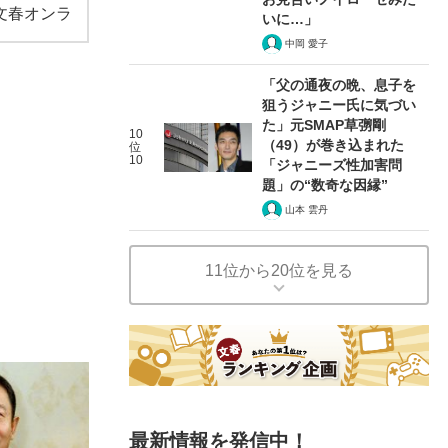
文春オンラ
いに…」
中岡 愛子
「父の通夜の晩、息子を
狙うジャニー氏に気づい
た」元SMAP草彅剛
10
（49）が巻き込まれた
位
10
「ジャニーズ性加害問
題」の“数奇な因縁”
山本 雲丹
11位から20位を見る
最新情報を発信中！