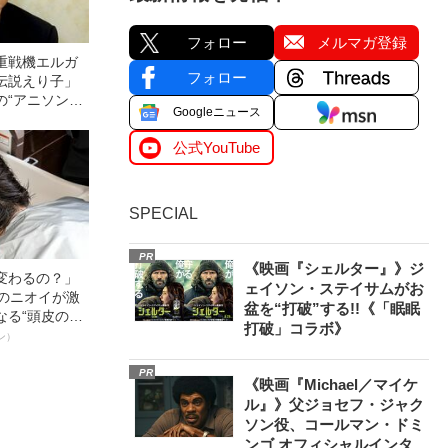
フォロー
メルマガ登録
重戦機エルガ
フォロー
伝説えり子」
の“アニソン作
Googleニュース
績も忘れるな
公式YouTube
SPECIAL
PR
《映画『シェルター』》ジ
変わるの？」
ェイソン・ステイサムがお
ーのニオイが激
盆を“打破”する!!《「眠眠
なる“頭皮のニ
打破」コラボ》
”を解消す
ン）
スペシャリス
徹底ケアとは
PR
《映画『Michael／マイケ
ル』》父ジョセフ・ジャク
ソン役、コールマン・ドミ
ンゴ オフィシャルインタ