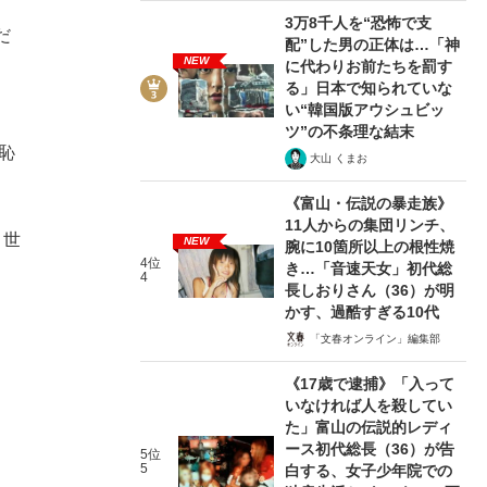
3万8千人を“恐怖で支
だ
配”した男の正体は…「神
NEW
、
に代わりお前たちを罰す
る」日本で知られていな
い“韓国版アウシュビッ
ツ”の不条理な結末
恥
大山 くまお
《富山・伝説の暴走族》
11人からの集団リンチ、
う世
NEW
腕に10箇所以上の根性焼
4位
き…「音速天女」初代総
4
長しおりさん（36）が明
かす、過酷すぎる10代
「文春オンライン」編集部
《17歳で逮捕》「入って
いなければ人を殺してい
た」富山の伝説的レディ
ース初代総長（36）が告
5位
5
白する、女子少年院での