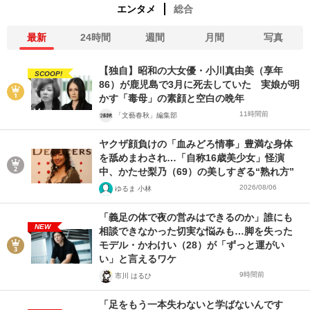
エンタメ
総合
最新
24時間
週間
月間
写真
【独自】昭和の大女優・小川真由美（享年
SCOOP!
86）が鹿児島で3月に死去していた 実娘が明
かす「毒母」の素顔と空白の晩年
11時間前
「文藝春秋」編集部
ヤクザ顔負けの「血みどろ情事」豊満な身体
を舐めまわされ…「自称16歳美少女」怪演
中、かたせ梨乃（69）の美しすぎる“熟れ方”
2026/08/06
ゆるま 小林
「義足の体で夜の営みはできるのか」誰にも
NEW
相談できなかった切実な悩みも…脚を失った
モデル・かわけい（28）が「ずっと運がい
い」と言えるワケ
9時間前
市川 はるひ
「足をもう一本失わないと学ばないんです