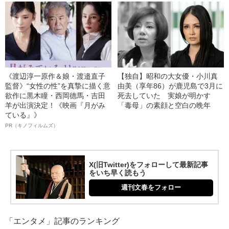
《渡辺淳一原作＆娘・渡邉直子
【独自】昭和の大女優・小川真
監督》“女性の性”を真摯に描く意
由美（享年86）が鹿児島で3月に
欲作に黒木瞳・西岡德馬・吉田
死去していた 実娘が明かす
羊が出演決定！《映画『月がみ
「毒母」の素顔と空白の晩年
ている』》
PR（キノフィルムズ）
X(旧Twitter)をフォローして最新記事
をいち早く読もう
週刊文春をフォロー
「エンタメ」記事のランキング