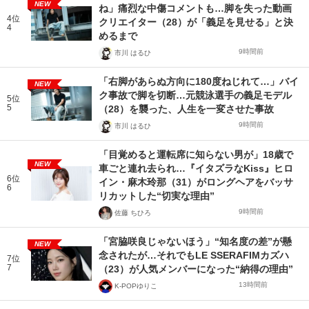
NEW
ね」痛烈な中傷コメントも…脚を失った動画
4位
クリエイター（28）が「義足を見せる」と決
4
めるまで
9時間前
市川 はるひ
「右脚があらぬ方向に180度ねじれて…」バイ
NEW
ク事故で脚を切断…元競泳選手の義足モデル
5位
5
（28）を襲った、人生を一変させた事故
9時間前
市川 はるひ
「目覚めると運転席に知らない男が」18歳で
NEW
車ごと連れ去られ…『イタズラなKiss』ヒロ
6位
イン・麻木玲那（31）がロングヘアをバッサ
6
リカットした“切実な理由”
9時間前
佐藤 ちひろ
「宮脇咲良じゃないほう」“知名度の差”が懸
NEW
念されたが…それでもLE SSERAFIMカズハ
7位
7
（23）が人気メンバーになった“納得の理由”
13時間前
K-POPゆりこ