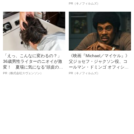
ボ》
PR（キノフィルムズ）
「えっ、こんなに変わるの？」
《映画『Michael／マイケル』》
36歳男性ライターのニオイが激
父ジョセフ・ジャクソン役、コ
変！ 夏場に気になる“頭皮のニ
ールマン・ドミンゴ オフィシャ
オイ”や“ベタつき”を解消す
ルインタビュー“観客を魅了した
PR（株式会社スヴェンソン）
PR（キノフィルムズ）
る、“ウィッグのスペシャリス
名優、複雑な父親像への想いを
ト”が生み出した徹底ケアとは
語る”《日本興収70億円突破》