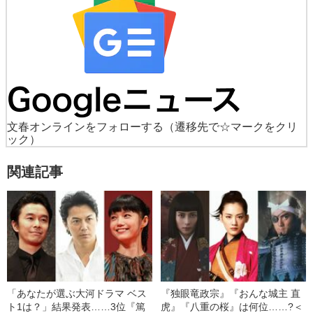
文春オンラインをフォローする
（遷移先で☆マークをクリ
ック）
関連記事
「あなたが選ぶ大河ドラマ ベス
『独眼竜政宗』『おんな城主 直
ト1は？」結果発表……3位『篤
虎』『八重の桜』は何位……?＜