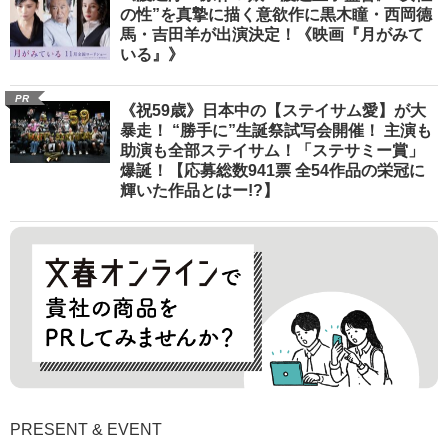
の性”を真摯に描く意欲作に黒木瞳・西岡德
馬・吉田羊が出演決定！《映画『月がみて
いる』》
PR
《祝59歳》日本中の【ステイサム愛】が大
暴走！ “勝手に”生誕祭試写会開催！ 主演も
助演も全部ステイサム！「ステサミー賞」
爆誕！【応募総数941票 全54作品の栄冠に
輝いた作品とはー!?】
PRESENT & EVENT