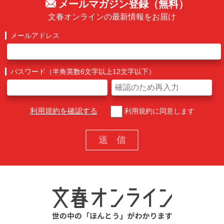
メールマガジン登録（無料）
文春オンラインの最新情報をお届け
メールアドレス
パスワード（半角英数6文字以上12文字以下）
利用規約を確認する
利用規約に同意します