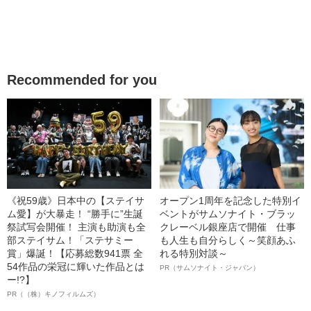
Recommended for you
《祝59歳》日本中の【ステイサ
オープン1周年を記念した特別イ
ム愛】が大暴走！ “勝手に”生誕
ベントがサムソナイト・ブラッ
祭試写会開催！ 主演も助演も全
クレーベル銀座店で開催 仕事
部ステイサム！「ステサミー
も人生も自分らしく～笑顔あふ
賞」爆誕！【応募総数941票 全
れる特別対談～
54作品の栄冠に輝いた作品とは
PR（サムソナイト・ジャパン）
ー!?】
PR（（株）キノフィルムズ）