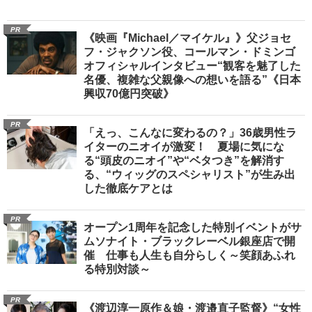
PR
《映画『Michael／マイケル』》父ジョセ
フ・ジャクソン役、コールマン・ドミンゴ
オフィシャルインタビュー“観客を魅了した
名優、複雑な父親像への想いを語る”《日本
興収70億円突破》
PR
「えっ、こんなに変わるの？」36歳男性ラ
イターのニオイが激変！ 夏場に気にな
る“頭皮のニオイ”や“ベタつき”を解消す
る、“ウィッグのスペシャリスト”が生み出
した徹底ケアとは
PR
オープン1周年を記念した特別イベントがサ
ムソナイト・ブラックレーベル銀座店で開
催 仕事も人生も自分らしく～笑顔あふれ
る特別対談～
PR
《渡辺淳一原作＆娘・渡邉直子監督》“女性