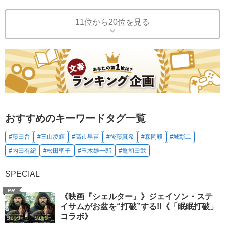
11位から20位を見る
おすすめのキーワードタグ一覧
#藤田晋
#三山凌輝
#高市早苗
#後藤真希
#森岡毅
#城彰二
#内田有紀
#松田聖子
#玉木雄一郎
#亀和田武
SPECIAL
PR
《映画『シェルター』》ジェイソン・ステ
イサムがお盆を“打破”する!!《「眠眠打破」
コラボ》