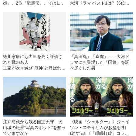
姫』、2位『龍馬伝』、では1位
大河ドラマ ベスト1は?【6位か
は？
ら20位発表】＞
徳川家康にも力量を高く評価さ
「真田丸」「直虎」……大河ド
れた戦の名人
ラマにも登場した「国衆」を調
主家が次々滅び“厄神”と呼ばれた
べ尽くした男
男の半生とは
江戸時代から残る国宝天守 犬
《映画『シェルター』》ジェイ
山城の絶景“写真スポット”を知っ
ソン・ステイサムがお盆を“打
ていますか？
破”する!!《「眠眠打破」コラ