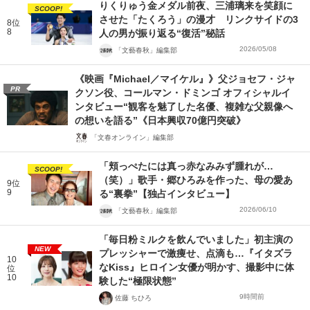
りくりゅう金メダル前夜、三浦璃来を笑顔に
SCOOP!
させた「たくろう」の漫才 リンクサイドの3
8位
8
人の男が振り返る“復活”秘話
2026/05/08
「文藝春秋」編集部
《映画『Michael／マイケル』》父ジョセフ・ジャ
PR
クソン役、コールマン・ドミンゴ オフィシャルイ
ンタビュー“観客を魅了した名優、複雑な父親像へ
の想いを語る”《日本興収70億円突破》
「文春オンライン」編集部
「頬っぺたには真っ赤なみみず腫れが…
SCOOP!
（笑）」歌手・郷ひろみを作った、母の愛あ
9位
9
る“裏拳”【独占インタビュー】
2026/06/10
「文藝春秋」編集部
「毎日粉ミルクを飲んでいました」初主演の
NEW
プレッシャーで激痩せ、点滴も…『イタズラ
10
なKiss』ヒロイン女優が明かす、撮影中に体
位
10
験した“極限状態”
9時間前
佐藤 ちひろ