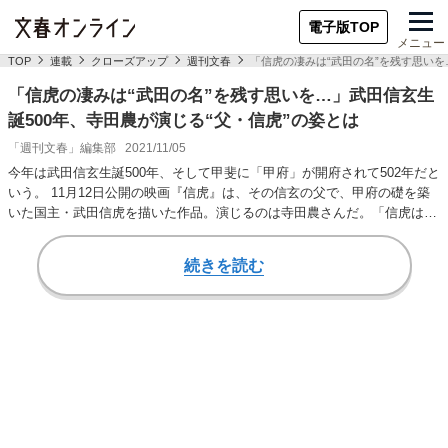
電子版TOP
メニュー
TOP
連載
クローズアップ
週刊文春
「信虎の凄みは“武田の名”を残す思いを
「信虎の凄みは“武田の名”を残す思いを…」武田信玄生
誕500年、寺田農が演じる“父・信虎”の姿とは
「週刊文春」編集部
2021/11/05
今年は武田信玄生誕500年、そして甲斐に「甲府」が開府されて502年だと
いう。 11月12日公開の映画『信虎』は、その信玄の父で、甲府の礎を築
いた国主・武田信虎を描いた作品。演じるのは寺田農さんだ。「信虎は、
信玄と…
続きを読む