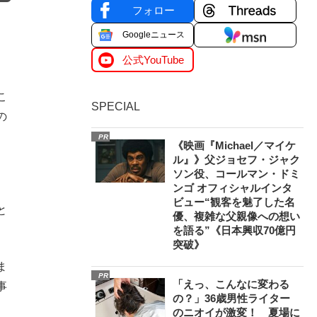
フォロー
Googleニュース
公式YouTube
こ
SPECIAL
の
PR
《映画『Michael／マイケ
ル』》父ジョセフ・ジャク
ソン役、コールマン・ドミ
ンゴ オフィシャルインタ
ビュー“観客を魅了した名
と
優、複雑な父親像への想い
を語る”《日本興収70億円
突破》
ま
PR
「えっ、こんなに変わる
事
の？」36歳男性ライター
のニオイが激変！ 夏場に