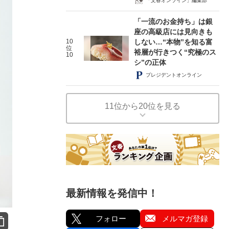
「文春オンライン」編集部
「一流のお金持ち」は銀
座の高級店には見向きも
10
しない…“本物”を知る富
位
裕層が行きつく“究極のス
10
シ”の正体
プレジデントオンライン
11位から20位を見る
最新情報を発信中！
フォロー
メルマガ登録