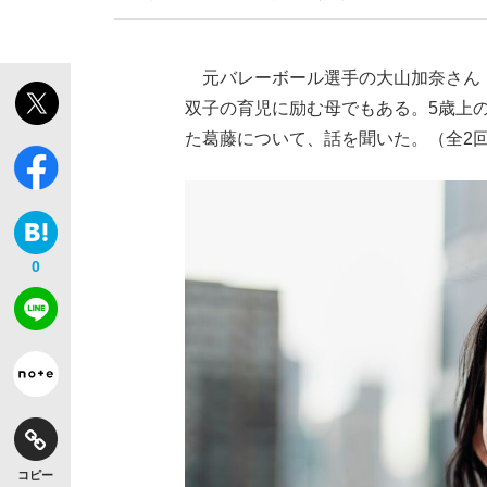
元バレーボール選手の大山加奈さん（
双子の育児に励む母でもある。5歳上
た葛藤について、話を聞いた。（全2回
0
コピー