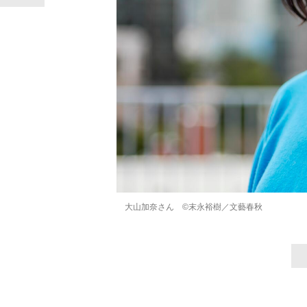
大山加奈さん ©末永裕樹／文藝春秋