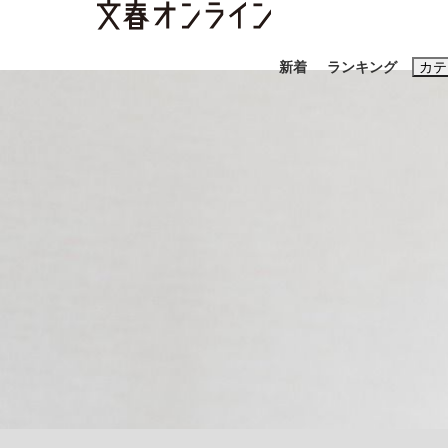
新着
ランキング
カテ
スクープ
ニュー
おすすめのキ
#藤田晋
#三
#玉木雄一郎
「90%は失敗する。でも…」本田圭佑が初め
終戦から81年