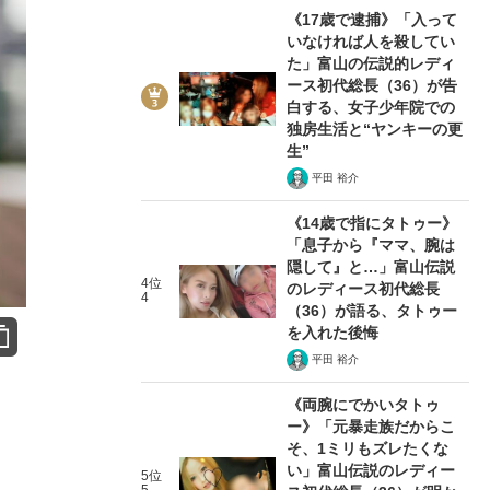
《17歳で逮捕》「入って
いなければ人を殺してい
た」富山の伝説的レディ
ース初代総長（36）が告
白する、女子少年院での
独房生活と“ヤンキーの更
生”
平田 裕介
《14歳で指にタトゥー》
「息子から『ママ、腕は
隠して』と…」富山伝説
4位
のレディース初代総長
4
（36）が語る、タトゥー
を入れた後悔
平田 裕介
《両腕にでかいタトゥ
ー》「元暴走族だからこ
そ、1ミリもズレたくな
い」富山伝説のレディー
5位