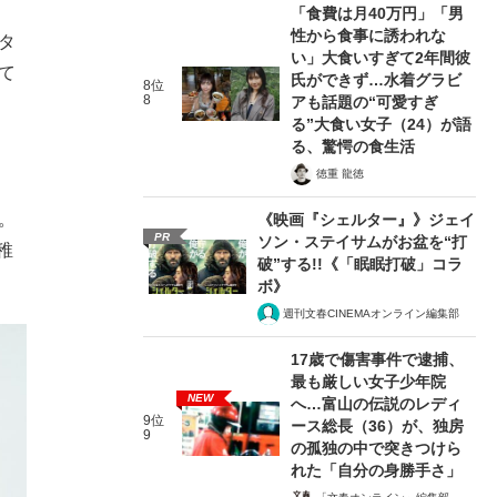
「食費は月40万円」「男
性から食事に誘われな
タ
い」大食いすぎて2年間彼
て
氏ができず…水着グラビ
8位
8
アも話題の“可愛すぎ
る”大食い女子（24）が語
る、驚愕の食生活
徳重 龍徳
。
《映画『シェルター』》ジェイ
PR
ソン・ステイサムがお盆を“打
稚
破”する!!《「眠眠打破」コラ
ボ》
週刊文春CINEMAオンライン編集部
17歳で傷害事件で逮捕、
最も厳しい女子少年院
NEW
へ…富山の伝説のレディ
9位
ース総長（36）が、独房
9
の孤独の中で突きつけら
れた「自分の身勝手さ」