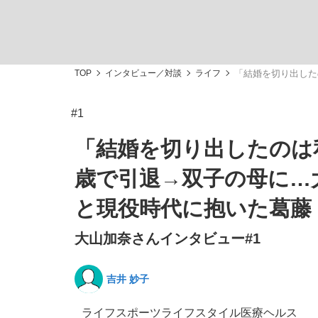
TOP
インタビュー／対談
ライフ
「結婚を切り出した
#1
「敗因分析は一切聞かれなかった」侍ジャパン選
キングの誕生を、目撃せよ。
「結婚を切り出したのは私
歳で引退→双子の母に…
と現役時代に抱いた葛藤
大山加奈さんインタビュー#1
the Style
吉井 妙子
「目標達成できなかったからと言って…」サッ
ライフ
スポーツ
ライフスタイル
医療
ヘルス