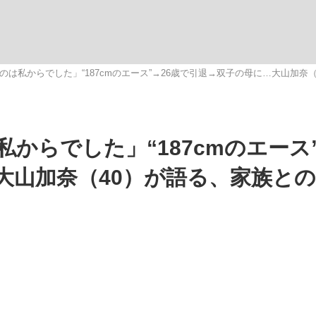
いまさら聞け
のは私からでした」“187cmのエース”→26歳で引退→双子の母に…大山加
手が証言した“NPB聞...
「クマが悪者扱いされているの
からでした」“187cmのエース”
大山加奈（40）が語る、家族と
もっと見る
カー日本代表・森保一監督...