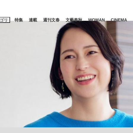
ゴリ
特集
連載
週刊文春
文藝春秋
WOMAN
CINEMA
キーワード入力
ス
エンタメ
ライフ
ビジネス
ーワードタグ一覧
山凌輝
#高市早苗
#後藤真希
#森岡毅
#城彰二
#内田有紀
観る将棋、読
#亀和田武
て明かした日本代表監督に...
「最悪の空気のまま解散」W