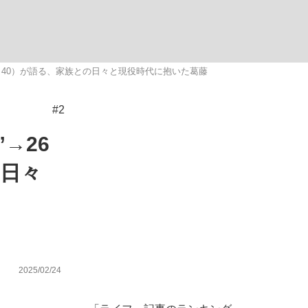
ない資産運用のすべて
奈（40）が語る、家族との日々と現役時代に抱いた葛藤
#2
が悲しい」『北の国から』倉本聰氏（91...
→26
の日々
2025/02/24