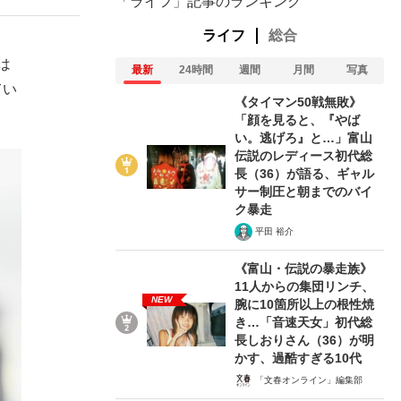
「ライフ」記事のランキング
ライフ
総合
は
最新
24時間
週間
月間
写真
てい
《タイマン50戦無敗》
「顔を見ると、『やば
い。逃げろ』と…」富山
伝説のレディース初代総
長（36）が語る、ギャル
サー制圧と朝までのバイ
ク暴走
平田 裕介
《富山・伝説の暴走族》
11人からの集団リンチ、
NEW
腕に10箇所以上の根性焼
き…「音速天女」初代総
長しおりさん（36）が明
かす、過酷すぎる10代
「文春オンライン」編集部