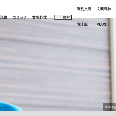
週刊文春
文藝春秋
読書
コミック
文春野球
検索
電子版
PLUS
インタビュー
読書
#松田聖子
む将棋
BC日本代表“敗戦”の真実 選手が明かす...