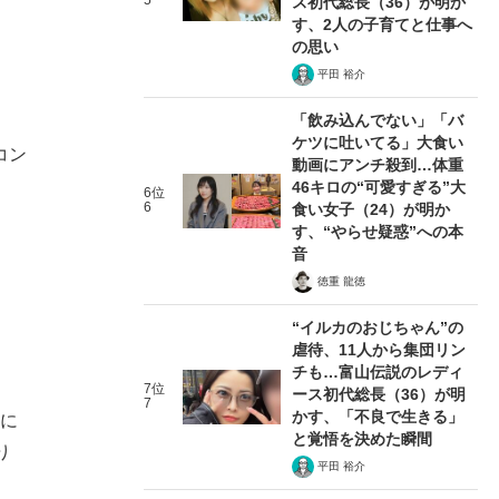
5
ス初代総長（36）が明か
す、2人の子育てと仕事へ
の思い
平田 裕介
「飲み込んでない」「バ
ケツに吐いてる」大食い
コン
動画にアンチ殺到…体重
46キロの“可愛すぎる”大
6位
6
食い女子（24）が明か
す、“やらせ疑惑”への本
音
徳重 龍徳
“イルカのおじちゃん”の
虐待、11人から集団リン
チも…富山伝説のレディ
7位
ース初代総長（36）が明
7
かす、「不良で生きる」
象に
と覚悟を決めた瞬間
り
平田 裕介