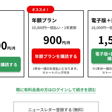
オススメ！
年額プラン
電子版＋
10,800円一括払い・1年更新
18,000円
900
1,
00
円/月
円/月
電子版+
年額プランを購読する
購
を購読する
1年分一括のお支払いとなります。
※1年分一括
※トートバッグ付き
※トー
既に有料会員の方はログインして続きを読む
ニュースレター登録する（無料）