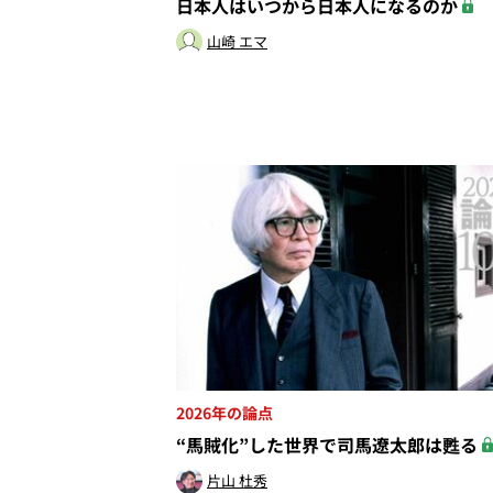
日本人はいつから日本人になるのか
山崎 エマ
2026年の論点
“馬賊化”した世界で司馬遼太郎は甦る
片山 杜秀