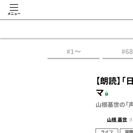
メニュー
#1〜
#68
【朗読】
マ
山根基世の「声
山根 基世
フ
ライフ
国