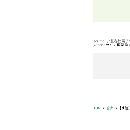
source : 文藝春秋 
genre :
ライフ
国際
教
TOP
音声
【朗読