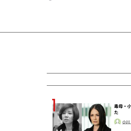
1
の癒着は終わってい
毒母・小
た
小川