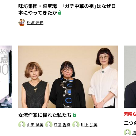
味坊集団・梁宝璋 「ガチ中華の祖」はなぜ日
本にやってきたか
松浦 達也
素晴
女流作家に憧れた私たち
二つ
山田 詠美
江國 香織
川上 弘美
清