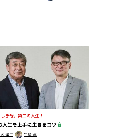
らしき哉、第二の人生！
の人生を上手に生きるコツ
水 建宇
生島 淳