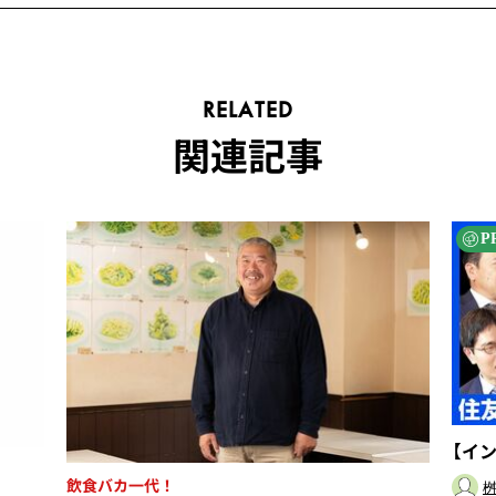
RELATED
関連記事
P
【イ
飲食バカ一代！
桝