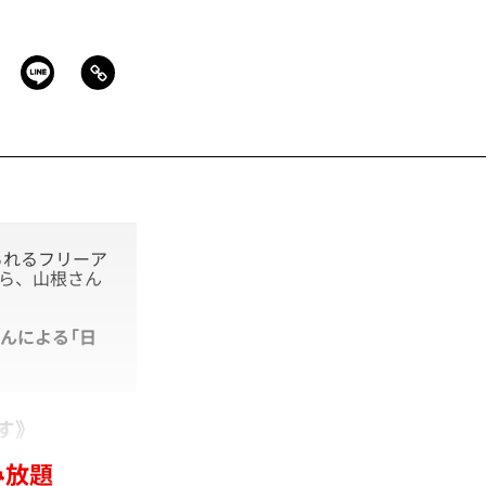
られるフリーア
から、山根さん
んによる「
日
す》
み放題