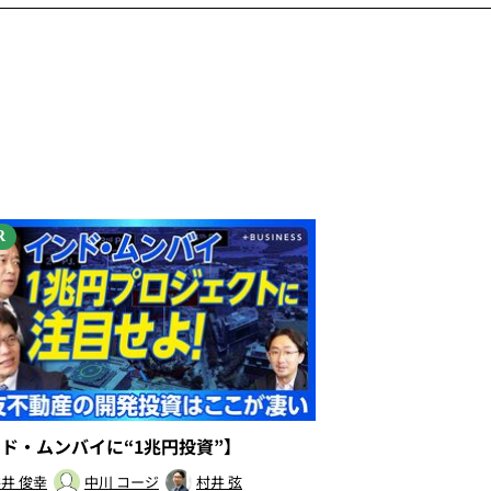
R
ンド・ムンバイに“1兆円投資”】
井 俊幸
中川 コージ
村井 弦