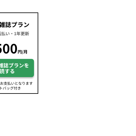
雑誌プラン
一括払い・1年更新
500
円/月
雑誌プランを
読する
のお支払いとなります
トバッグ付き