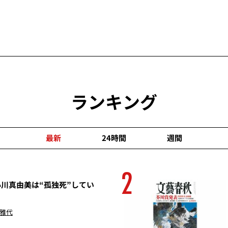
ランキング
最新
24時間
週間
2
川真由美は“孤独死”してい
 雅代