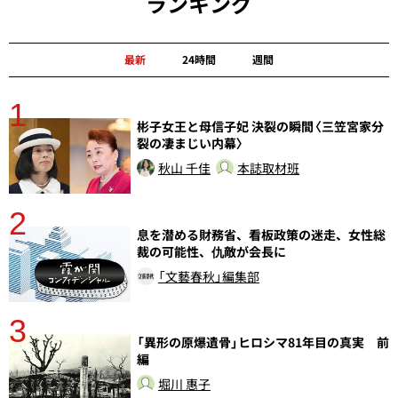
ランキング
最新
24時間
週間
1
分
彬子女王と母信子妃 決裂の瞬間〈三笠宮家分
裂の凄まじい内幕〉
秋山 千佳
本誌取材班
2
息を潜める財務省、看板政策の迷走、女性総
裁の可能性、仇敵が会長に
「文藝春秋」編集部
3
さ
「異形の原爆遺骨」ヒロシマ81年目の真実 前
実
編
堀川 惠子