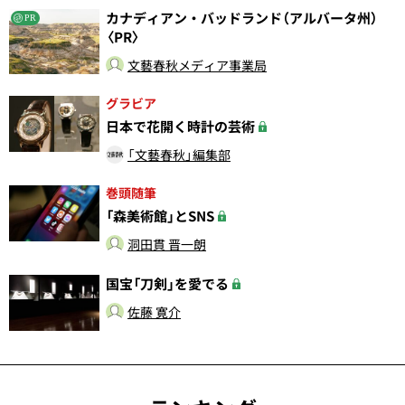
カナディアン・バッドランド（アルバータ州）
PR
〈PR〉
文藝春秋メディア事業局
グラビア
日本で花開く時計の芸術
「文藝春秋」編集部
巻頭随筆
「森美術館」とSNS
洞田貫 晋一朗
国宝「刀剣」を愛でる
佐藤 寛介