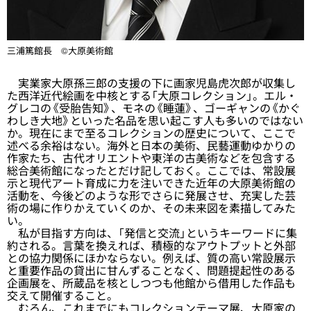
三浦篤館長 ©大原美術館
実業家大原孫三郎の支援の下に画家児島虎次郎が収集し
た西洋近代絵画を中核とする「大原コレクション」。エル・
グレコの《受胎告知》、モネの《睡蓮》、ゴーギャンの《かぐ
わしき大地》といった名品を思い起こす人も多いのではない
か。現在にまで至るコレクションの歴史について、ここで
述べる余裕はない。海外と日本の美術、民藝運動ゆかりの
作家たち、古代オリエントや東洋の古美術などを包含する
総合美術館になったとだけ記しておく。ここでは、常設展
示と現代アート育成に力を注いできた近年の大原美術館の
活動を、今後どのような形でさらに発展させ、充実した芸
術の場に作りかえていくのか、その未来図を素描してみた
い。
私が目指す方向は、「発信と交流」というキーワードに集
約される。言葉を換えれば、積極的なアウトプットと外部
との協力関係にほかならない。例えば、質の高い常設展示
と重要作品の貸出に甘んずることなく、問題提起性のある
企画展を、所蔵品を核としつつも他館から借用した作品も
交えて開催すること。
むろん、これまでにもコレクションテーマ展、大原家の