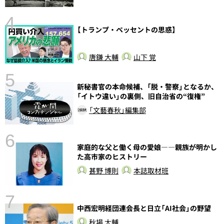
4
【トランプ・ベッセントの思惑】
唐鎌 大輔
山下 覚
5
新秘書官の本命候補、「脱・警察」となるか、
の
「イトウ違い」の裏側、旧自治省の“復権”
「文藝春秋」編集部
6
家庭的な父と働く母の愛娘――親族が明かし
し
た高市家のヒストリー
甚野 博則
本誌取材班
7
中西宏明経団連会長と日立「AI社会」の野望
秋場 大輔