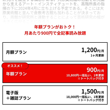
から支えるアート・インスティテュートを、高階所長の指
揮の下に2024年4月に立ち上げる予定である。そこには大
原美術館と並んで倉敷考古館も加わることが決まってお
り、両館が研究所と連動することによって芸術研究の幅が
大きく広がることになろう。
年額プランがおトク！
月あたり900円で全記事読み放題
1,200
円/月
月額プラン
1ヶ月更新
オススメ！
900
円/月
年額プラン
10,800円一括払い、1年更新
※トートバッグ付き
1,500
電子版
円/月
18,000円一括払い、1年更新
＋雑誌プラン
※トートバッグ付き