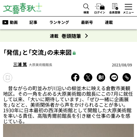
検索
ログイン
会員登録
メニュー
動画
記事
ランキング
最新号
連載
巻頭随筆
連載
「発信」と「交流」の未来図
三浦 篤
2023/08/09
大原美術館館長
昔ながらの町並みが川沿いの柳並木に映える倉敷市美観
地区。その一角を占める大原美術館の館長にこの7月に就任
して以来、「大いに期待しています」、「ぜひ一緒に企画展
を」などと、美術関係者から声をかけられることが多い。
1930年に日本最初の西洋美術館として開館した大原美術館
を率いる責任、高階秀爾前館長を引き継ぐ仕事の重みを感
じている。