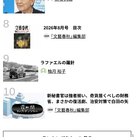
8
2026年8月号 目次
「文藝春秋」編集部
9
ラファエルの羅針
前
柚月 裕子
10
新秘書官は強者揃い、奇貨居くべしの財務
省、まさかの復活劇、治安対策で白羽の矢
「文藝春秋」編集部