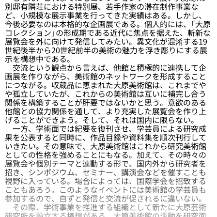
別邸有隣荘における特別展、若手作家の滞在制作事業な
ど、小規模な展示事業を行ってきた実績はある。しかし、
今後必要なのは本格的な企画展である。個人的には、「大原
コレクション」の形成期である近代に焦点を据えた、斬新な
展覧会を外に向けて発信してみたい。異文化が混淆する19
世紀後半から20世紀前半の美術の魅力を浮き彫りにする展
示を構想中である。
交流という観点から言えば、他館と積極的に連携して企
画展を作りながら、美術館のネットワークを形成すること
につながる。収蔵品に恵まれた大原美術館は、これまでや
や孤立していたが、これからの美術館は互いに補完し合う
関係を構築することが肝要ではないかと思う。意欲のある
他館との協力関係を通して、より充実した展覧会を作り上
げることができよう。そして、それは国内に限らない。
一方、学術面では紀要を復刊させ、学芸員による研究成
果を公表すると同時に、作品目録や資料集を順次刊行して
いきたい。その意味で、大原美術館はこれから研究美術館
としての性格を強めることにもなる。加えて、その時々の
展覧会や個別テーマと連動する形で、国内外から研究者を
招き、シンポジウム、セミナー、講演会などを催すことも
視野に入っている。場合によっては、国際学会を招致する
こともあろう。このようなイベントには美術館の学芸員も
参加するので、自ずと発信と交流が促されるに違いない。
その際、学術事業を推進する組織として新たに大原芸術
研究所を設立する構想がある。大原美術館の活動を研究面