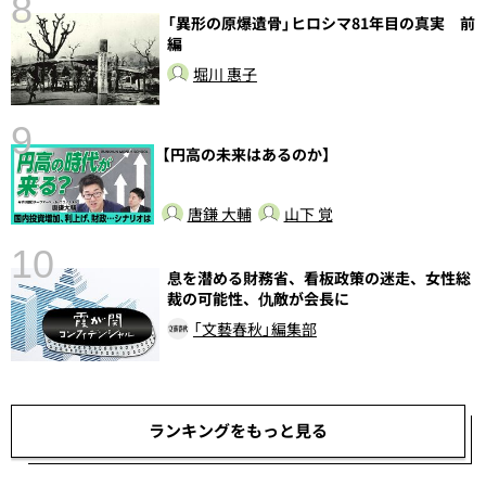
8
「異形の原爆遺骨」ヒロシマ81年目の真実 前
編
堀川 惠子
9
【円高の未来はあるのか】
前
唐鎌 大輔
山下 覚
10
息を潜める財務省、看板政策の迷走、女性総
裁の可能性、仇敵が会長に
「文藝春秋」編集部
ランキングをもっと見る