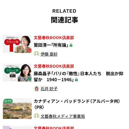
RELATED
関連記事
文藝春秋BOOK倶楽部
鷲田清一「所有論」
伊藤 亜紗
文藝春秋BOOK倶楽部
藤森晶子「パリの『敵性』日本人たち 脱出か抑
留か 1940－1946」
石井 妙子
カナディアン・バッドランド（アルバータ州）
PR
〈PR〉
文藝春秋メディア事業局
文藝春秋BOOK倶楽部