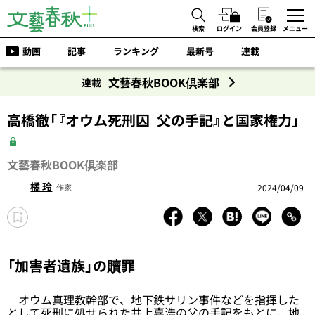
検索
ログイン
会員登録
メニュー
動画
記事
ランキング
最新号
連載
文藝春秋BOOK倶楽部
連載
高橋徹「『オウム死刑囚 父の手記』と国家権力」
文藝春秋BOOK倶楽部
橘 玲
2024/04/09
作家
「加害者遺族」の贖罪
オウム真理教幹部で、地下鉄サリン事件などを指揮した
として死刑に処せられた井上嘉浩の父の手記をもとに、地