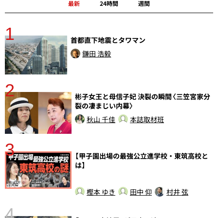
最新
24時間
週間
1
分
首都直下地震とタワマン
鎌田 浩毅
2
彬子女王と母信子妃 決裂の瞬間〈三笠宮家分
裂の凄まじい内幕〉
秋山 千佳
本誌取材班
3
【甲子園出場の最強公立進学校・東筑高校と
さ
は】
実
樫本 ゆき
田中 仰
村井 弦
4