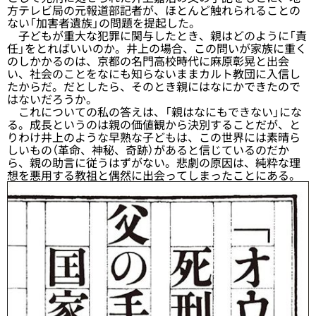
方テレビ局の元報道部記者が、ほとんど触れられることの
ない「加害者遺族」の問題を提起した。
子どもが重大な犯罪に関与したとき、親はどのように「責
任」をとればいいのか。井上の場合、この問いが家族に重く
のしかかるのは、京都の名門高校時代に麻原彰晃と出会
い、社会のことをなにも知らないままカルト教団に入信し
たからだ。だとしたら、そのとき親にはなにかできたので
はないだろうか。
これについての私の答えは、「親はなにもできない」にな
る。成長というのは親の価値観から決別することだが、と
りわけ井上のような早熟な子どもは、この世界には素晴ら
しいもの（革命、神秘、奇跡）があると信じているのだか
ら、親の助言に従うはずがない。悲劇の原因は、純粋な理
想を悪用する教祖と偶然に出会ってしまったことにある。