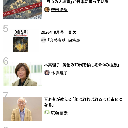
「四つの大地震」が日本に迫っている
鎌田 浩毅
5
2026年8月号 目次
の
「文藝春秋」編集部
6
林真理子「黄金の70代を愉しむ6つの極意」
し
林 真理子
7
百寿者が教える「年は取れば取るほど幸せに
なる」
広瀬 信義