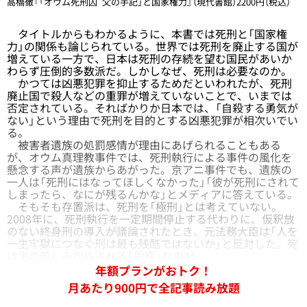
高橋徹『「オウム死刑囚 父の手記」と国家権力』（現代書館）2200円（税込）
タイトルからもわかるように、本書では死刑と「国家権
力」の関係も論じられている。世界では死刑を廃止する国が
増えている一方で、日本は死刑の存続を望む国民があいか
わらず圧倒的多数派だ。しかしなぜ、死刑は必要なのか。
かつては凶悪犯罪を抑止するためだといわれたが、死刑
廃止国で殺人などの重罪が増えていないことで、いまでは
否定されている。そればかりか日本では、「自殺する勇気が
ない」という理由で死刑を目的とする凶悪犯罪が相次いでい
る。
被害者遺族の処罰感情が理由にあげられることもある
が、オウム真理教事件では、死刑執行による事件の風化を
懸念する声が遺族からあがった。京アニ事件でも、遺族の
一人は「死刑にはなってほしくなかった」「彼が死刑にされて
しまったら、なにが残るんかな」とメディアに答えている。
そもそも存置派は、死刑を「極刑」とは考えていない。
2008年に、死刑執行を一定期間停止する代わりに、仮釈放
のない終身刑の導入が議論されたとき、元法務大臣は「人を
一生牢獄につなぐ刑は最も残酷ではないか」と反対した。死
は生の苦しみから逃れる「恩寵」なのだ。
年額プランがおトク！
月あたり900円で全記事読み放題